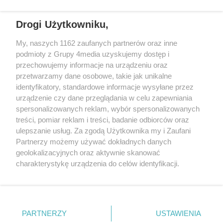
podjął działania, które pozwoliły
Towarzystwo Budownictwa
bezpiecznie zakończyć
Społecznego i Centrum Usług
Drogi Użytkowniku,
interwencję.
Społecznych podpisały
REKLAMA
My, naszych 1162 zaufanych partnerów oraz inne
porozumienie, które ma ułatwić
podmioty z Grupy 4media uzyskujemy dostęp i
im wejście w samodzielne, dorosłe
przechowujemy informacje na urządzeniu oraz
życie.
przetwarzamy dane osobowe, takie jak unikalne
identyfikatory, standardowe informacje wysyłane przez
urządzenie czy dane przeglądania w celu zapewniania
spersonalizowanych reklam, wybór spersonalizowanych
treści, pomiar reklam i treści, badanie odbiorców oraz
ulepszanie usług. Za zgodą Użytkownika my i Zaufani
Partnerzy możemy używać dokładnych danych
geolokalizacyjnych oraz aktywnie skanować
charakterystykę urządzenia do celów identyfikacji.
Reklama
Kontakt
Informacja o Nadawcy
Ponieważ cenimy Twoją prywatność, prosimy o zgodę na
Polityka prywatności
Regulamin portalu
korzystanie z tych technologii poprzez kliknięcie
„Akceptuję”. Zgoda jest dobrowolna i zawsze możesz ją
zmienić/wycofać klikając przycisk ustawień prywatności
PARTNERZY
USTAWIENIA
Szukaj
znajdujący się w lewym dolnym rogu strony
. Niektóre