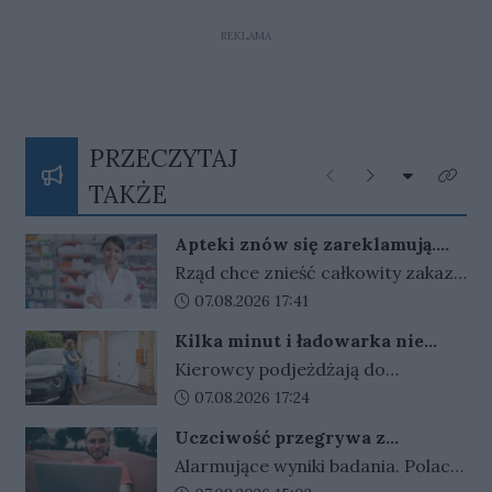
REKLAMA
PRZECZYTAJ
Rozwiń listę
Poprzednie
Następne
Kliknij
TAKŻE
Apteki znów się zareklamują.
Ale nie bez ograniczeń
Rząd chce znieść całkowity zakaz
reklamy aptek. Nadal jednak
Data dodania artykułu:
07.08.2026 17:41
zabronione będą m.in. programy
Kilka minut i ładowarka nie
lojalnościowe, presja zakupowa i
działa. Złodzieje znaleźli sposób
Kierowcy podjeżdżają do
udział dzieci.
na szybki zarobek kosztem
ładowarek i zamiast przewodów
Data dodania artykułu:
07.08.2026 17:24
kierowców
widzą tylko ich resztki. Kradzieże
Uczciwość przegrywa z
kabli stają się plagą, a straty
pieniędzmi. Tak tłumaczymy
Alarmujące wyniki badania. Polacy
operatorów sięgają dziesiątek
finansowe przekręty