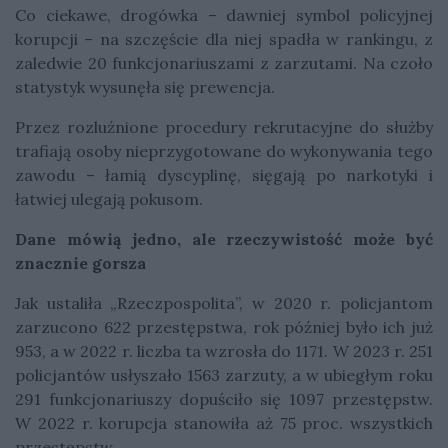
Co ciekawe, drogówka – dawniej symbol policyjnej
korupcji – na szczęście dla niej spadła w rankingu, z
zaledwie 20 funkcjonariuszami z zarzutami. Na czoło
statystyk wysunęła się prewencja.
Przez rozluźnione procedury rekrutacyjne do służby
trafiają osoby nieprzygotowane do wykonywania tego
zawodu – łamią dyscyplinę, sięgają po narkotyki i
łatwiej ulegają pokusom.
Dane mówią jedno, ale rzeczywistość może być
znacznie gorsza
Jak ustaliła „Rzeczpospolita”, w 2020 r. policjantom
zarzucono 622 przestępstwa, rok później było ich już
953, a w 2022 r. liczba ta wzrosła do 1171. W 2023 r. 251
policjantów usłyszało 1563 zarzuty, a w ubiegłym roku
291 funkcjonariuszy dopuściło się 1097 przestępstw.
W 2022 r. korupcja stanowiła aż 75 proc. wszystkich
przestępstw.