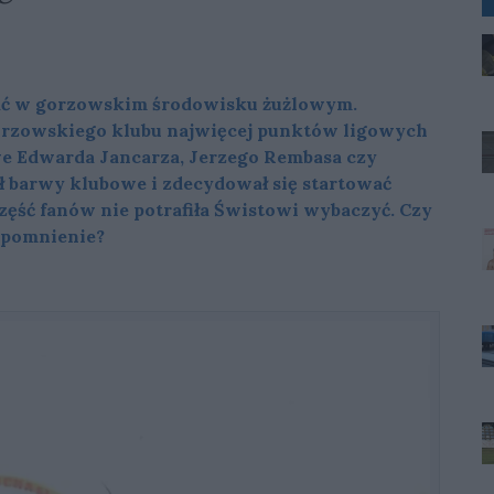
stać w gorzowskim środowisku żużlowym.
orzowskiego klubu najwięcej punktów ligowych
owe Edwarda Jancarza, Jerzego Rembasa czy
ł barwy klubowe i zdecydował się startować
część fanów nie potrafiła Świstowi wybaczyć. Czy
zapomnienie?