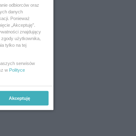
anie odbiorców oraz
nych danych
kacji. Ponieważ
ięcie „Akceptuję”.
ywatności znajdujący
ą zgody użytkownika,
 tylko na tej
 naszych serwisów
esz w
Polityce
Akceptuję