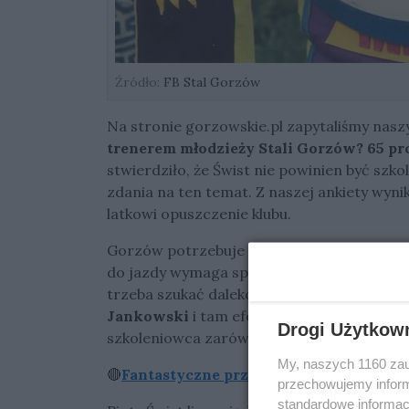
Źródło:
FB Stal Gorzów
Na stronie gorzowskie.pl zapytaliśmy nasz
trenerem młodzieży Stali Gorzów?
65 pr
stwierdziło, że Świst nie powinien być sz
zdania na ten temat. Z naszej ankiety wyni
latkowi opuszczenie klubu.
Gorzów potrzebuje silnych juniorów. Jedna
do jazdy wymaga sporo wysiłku. Do tego za
trzeba szukać daleko, dobrym przykładem j
Jankowski
i tam efekty widać. Być może w
Drogi Użytkow
szkoleniowca zarówno drużyny U24, jak i
My, naszych 1160 zau
🔴
Fantastyczne przełamanie Stilonu! Zoba
przechowujemy informa
standardowe informac