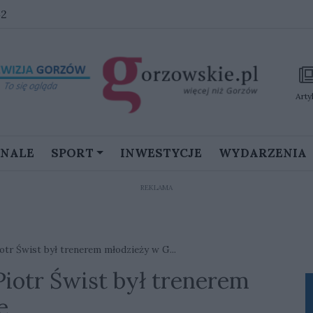
42
Arty
GNALE
SPORT
INWESTYCJE
WYDARZENIA
REKLAMA
iotr Świst był trenerem młodzieży w G...
Piotr Świst był trenerem
e