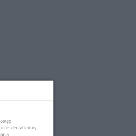
ostęp i
lne identyfikatory,
iania