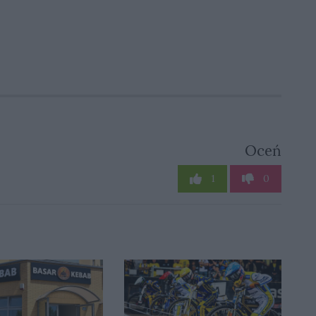
Oceń
1
0