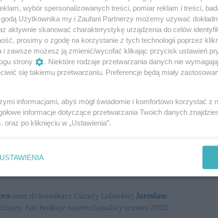
4 roku. W swoim dorobku posiada wiele medali
klam, wybór spersonalizowanych treści, pomiar reklam i treści, bad
. Był jednym z najlepszych polskich żużlowców
 zgodą Użytkownika my i Zaufani Partnerzy możemy używać dokład
pitalnie, trzy razy z rzędu wygrywając finał MIMP.
az aktywnie skanować charakterystykę urządzenia do celów identyfi
dywidualnych Mistrzostw Świata Juniorów z 1987 w
ść, prosimy o zgodę na korzystanie z tych technologii poprzez klikn
 w finale Indywidualnych Mistrzostw Świata,
a i zawsze możesz ją zmienić/wycofać klikając przycisk ustawień pr
nie reprezentował Polskę w Drużynowych
ogu strony
. Niektóre rodzaje przetwarzania danych nie wymagaj
wiata Par. Jego kariera zapowiadała się świetnie,
iwić się takiemu przetwarzaniu. Preferencje będą miały zastosowania
ypadek w Wiener Neustadt, po którym cudem uszedł
u 2016 organizując pożegnalny turniej. No żużlowych
szymi informacjami, abyś mógł świadomie i komfortowo korzystać z
atek ma już doświadczenie w byciu trenerem.
gółowe informacje dotyczące przetwarzania Twoich danych znajdzi
s
. oraz po kliknięciu w „Ustawienia”.
ą się wskazówki?
klubu, jednak patrząc na, to z innej perspektywy
łodzi adepci żużla oraz Piotr Świst.
USTAWIENIA
ora
oraz dziennikarz Gazety Lubuskiej
Jarosław
lowy. Nie brakuje równieżanalizy sezonu 2023.