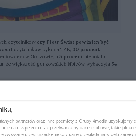
ych czytelników
czy Piotr Świst powinien być
ocent
czytelników było na TAK,
30 procent
koleniowcem w Gorzowie, a
5 procent
nie miało
ka, że większość gorzowskich kibiców wybaczyła 54-
k szkolenie młodych zawodników i zachęcenie ich
dania potrzebny jest ktoś z doświadczeniem. Nie
est klub z Leszna, gdzie młodych szkoli
Roman
ychowanek Stali Gorzów idealnie sprawdzi się w roli
niku,
 młodzieżowców.
fanych partnerów oraz inne podmioty z Grupy 4media uzyskujemy d
cz tabelę 3 ligi
cje na urządzeniu oraz przetwarzamy dane osobowe, takie jak unika
je wysyłane przez urządzenie czy dane przeglądania w celu zapewn