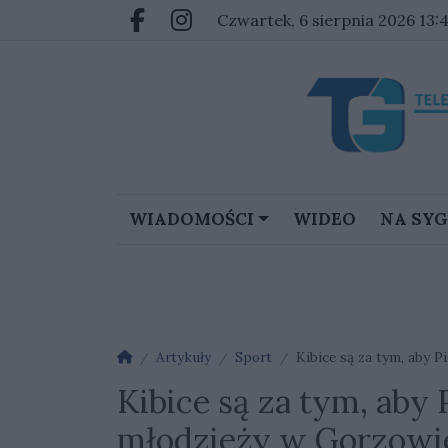
Przejdź do głównych treści
Przejdź do głównego menu
czwartek, 6 sierpnia 2026 13:
Facebook.com
Instagram.com
WIADOMOŚCI
WIDEO
NA SY
Strona główna
Artykuły
Sport
Kibice są za tym, aby P
Kibice są za tym, aby 
młodzieży w Gorzowi