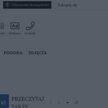
Zaloguj się
Ułatwienia dostępności
kuły
Reklama
Kontakt
POGODA
ZDJĘCIA
PRZECZYTAJ
Rozwiń listę kategorii
Poprzednie
Następne
Kliknij aby zobaczyć 
TAKŻE