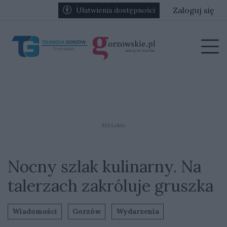
Przejdź do głównych treści
Przejdź do głównego menu
Zaloguj się
Ułatwienia dostępności
menu
Prz
REKLAMA
Nocny szlak kulinarny. Na
talerzach zakróluje gruszka
Wiadomości
Gorzów
Wydarzenia