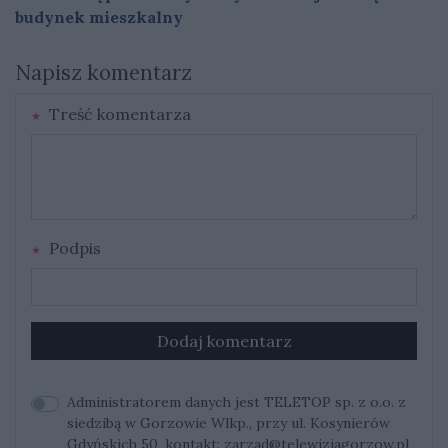
budynek mieszkalny
Napisz komentarz
Treść komentarza
Podpis
Dodaj komentarz
Administratorem danych jest TELETOP sp. z o.o. z
siedzibą w Gorzowie Wlkp., przy ul. Kosynierów
Gdyńskich 50, kontakt:
zarzad@telewizjagorzow.pl