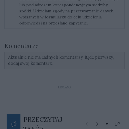
lub pod adresem korespondencyjnym siedziby
spółki. Udzielam zgody na przetwarzanie danych
wpisanych w formularzu do celu udzielenia
odpowiedzi na przesłane zapytanie.
Komentarze
Aktualnie nie ma żadnych komentarzy. Bądź pierwszy,
dodaj swój komentarz.
REKLAMA
PRZECZYTAJ
Rozwiń listę
Poprzednie
Następne
Kliknij
TAKŻE