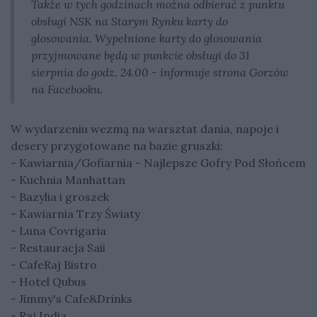
Także w tych godzinach można odbierać z punktu
obsługi NSK na Starym Rynku karty do
głosowania. Wypełnione karty do głosowania
przyjmowane będą w punkcie obsługi do 31
sierpnia do godz. 24.00 - informuje strona Gorzów
na Facebooku.
W wydarzeniu wezmą na warsztat dania, napoje i
desery przygotowane na bazie gruszki:
- Kawiarnia/Gofiarnia - Najlepsze Gofry Pod Słońcem
- Kuchnia Manhattan
- Bazylia i groszek
- Kawiarnia Trzy Światy
- Luna Covrigaria
- Restauracja Saii
- CafeRaj Bistro
- Hotel Qubus
- Jimmy's Cafe&Drinks
- Raj India