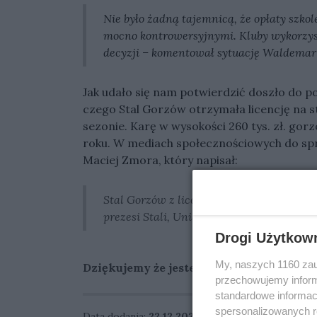
Nie było żadną tajemnicą, że opłaty szko
mocno kontrowersyjnymi. Kluby wykorzyst
decyzji – komentował sytuację Waldemar
Jak udało się nam potwierdzić doszło do p
czego Stal Gorzów otrzymała licencję na 
sezonie. Karę w wysokości 260 tys. zł. gor
roku. W mediach społecznościowych do spra
Maciej Zmora, który napisał:
Stal Gorzów z licencją na sezon 2024. Z je
prezesi Stali, Unia Leszno TŻ Ostrovia 
Drogi Użytkow
My, naszych 1160 zau
Dziękujemy że jesteś z nami
przechowujemy informa
standardowe informac
spersonalizowanych re
Data dodania:
22.12.2023 17:39