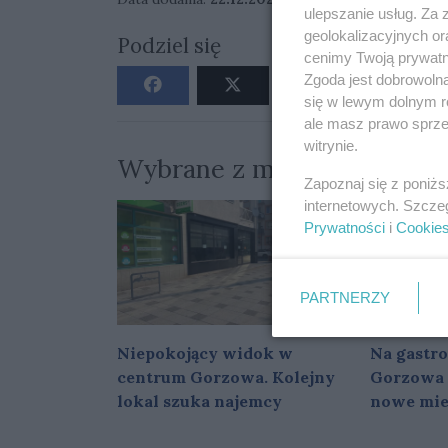
ulepszanie usług. Za
geolokalizacyjnych or
Podziel się
cenimy Twoją prywatno
Zgoda jest dobrowoln
się w lewym dolnym r
ale masz prawo sprzec
witrynie.
Wybrane z miesiąca
Zapoznaj się z poniż
internetowych. Szcze
Prywatności
i
Cookie
PARTNERZY
Niepokojący widok w
Na gastr
centrum Gorzowa. Kolejny
Gorzowa 
lokal szuka najemcy
nowe mie