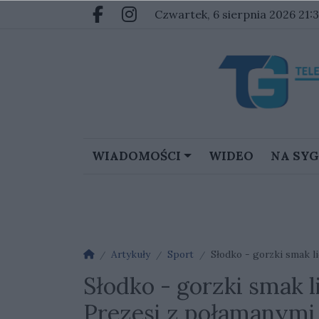
Przejdź do głównych treści
Przejdź do głównego menu
czwartek, 6 sierpnia 2026 21:
Facebook.com
Instagram.com
WIADOMOŚCI
WIDEO
NA SY
Strona główna
Artykuły
Sport
Słodko - gorzki smak lice
Słodko - gorzki smak li
Prezesi z połamanymi