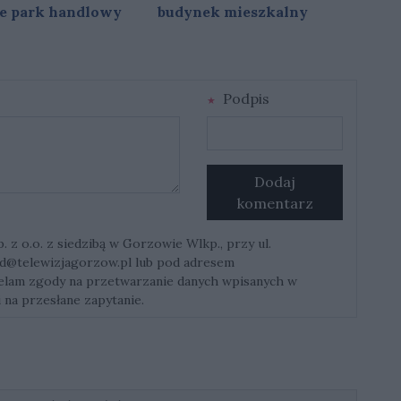
e park handlowy
budynek mieszkalny
Podpis
Dodaj
komentarz
z o.o. z siedzibą w Gorzowie Wlkp., przy ul.
d@telewizjagorzow.pl
lub pod adresem
ielam zgody na przetwarzanie danych wpisanych w
 na przesłane zapytanie.