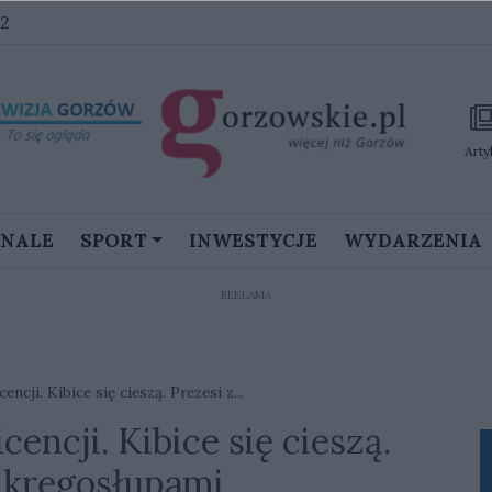
32
Arty
GNALE
SPORT
INWESTYCJE
WYDARZENIA
REKLAMA
ncji. Kibice się cieszą. Prezesi z...
cencji. Kibice się cieszą.
 kręgosłupami