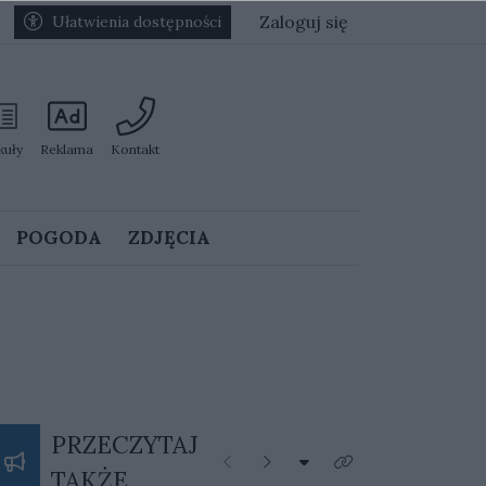
Zaloguj się
Ułatwienia dostępności
kuły
Reklama
Kontakt
POGODA
ZDJĘCIA
PRZECZYTAJ
Rozwiń listę kategorii
Poprzednie
Następne
Kliknij aby zobaczyć 
TAKŻE