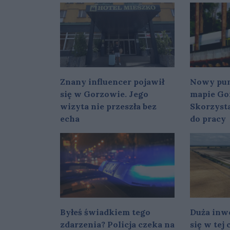
Znany influencer pojawił
Nowy pun
się w Gorzowie. Jego
mapie Go
wizyta nie przeszła bez
Skorzysta
echa
do pracy
Byłeś świadkiem tego
Duża inwe
zdarzenia? Policja czeka na
się w tej