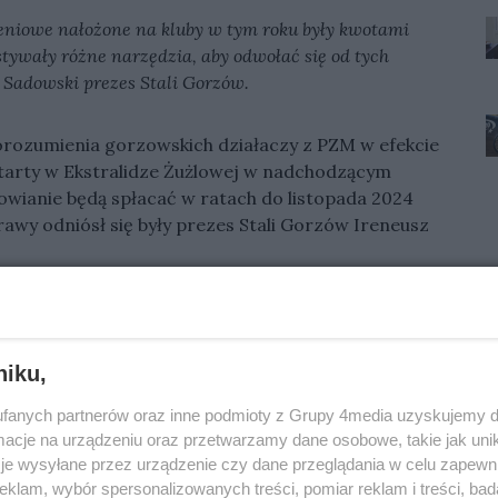
leniowe nałożone na kluby w tym roku były kwotami
ywały różne narzędzia, aby odwołać się od tych
 Sadowski prezes Stali Gorzów.
orozumienia gorzowskich działaczy z PZM w efekcie
starty w Ekstralidze Żużlowej w nadchodzącym
zowianie będą spłacać w ratach do listopada 2024
wy odniósł się były prezes Stali Gorzów Ireneusz
dnej strony prezent dla kibiców, z drugiej strony
z połamanymi kręgosłupami przez PZM
niku,
fanych partnerów oraz inne podmioty z Grupy 4media uzyskujemy d
cje na urządzeniu oraz przetwarzamy dane osobowe, takie jak unika
je wysyłane przez urządzenie czy dane przeglądania w celu zapewn
klam, wybór spersonalizowanych treści, pomiar reklam i treści, bad