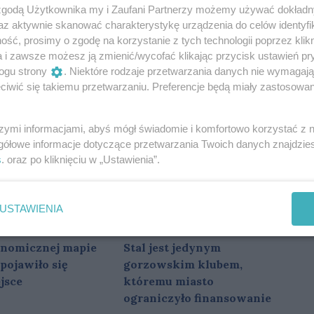
 zgodą Użytkownika my i Zaufani Partnerzy możemy używać dokład
az aktywnie skanować charakterystykę urządzenia do celów identyfi
Oceń
ść, prosimy o zgodę na korzystanie z tych technologii poprzez klikn
a i zawsze możesz ją zmienić/wycofać klikając przycisk ustawień pr
0
0
ogu strony
. Niektóre rodzaje przetwarzania danych nie wymagaj
iwić się takiemu przetwarzaniu. Preferencje będą miały zastosowania
szymi informacjami, abyś mógł świadomie i komfortowo korzystać z
gółowe informacje dotyczące przetwarzania Twoich danych znajdzi
s
. oraz po kliknięciu w „Ustawienia”.
USTAWIENIA
onomicznej mapie
Stal jest jedynym
pojawiło się
gorzowskim klubem,
jsce
któremu miasto
ograniczyło finansowanie