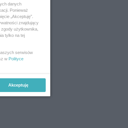
nych danych
kacji. Ponieważ
ięcie „Akceptuję”.
ywatności znajdujący
ą zgody użytkownika,
 tylko na tej
 naszych serwisów
esz w
Polityce
Akceptuję