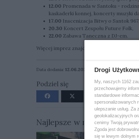
12.00
Promenada w Santoku - rodzinn
kaskaderki konnej, koncerty muzyki d
17.00
Inscenizacja Bitwy o Santok 967
20.30
Koncert Zespołu Future Folk,
22.00
Zabawa Taneczna z DJ-em.
Więcej imprez znajdziesz w
KALENDARZ
Drogi Użytkow
Data dodania:
12.06.2023 12:38
My, naszych 1162 zau
Podziel się
przechowujemy informa
standardowe informac
spersonalizowanych re
ulepszanie usług. Za
geolokalizacyjnych or
Najlepsze w miesiącu
cenimy Twoją prywatno
Zgoda jest dobrowoln
się w lewym dolnym r