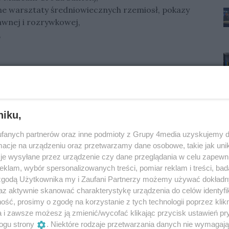
e warsztaty średniowiecznych rzemiosł, pokazy
awnej i rozrywkowej,
,
U WYDARZEŃ!
niku,
fanych partnerów oraz inne podmioty z Grupy 4media uzyskujemy d
Oceń
cje na urządzeniu oraz przetwarzamy dane osobowe, takie jak unika
je wysyłane przez urządzenie czy dane przeglądania w celu zapewn
0
0
klam, wybór spersonalizowanych treści, pomiar reklam i treści, bad
 zgodą Użytkownika my i Zaufani Partnerzy możemy używać dokład
az aktywnie skanować charakterystykę urządzenia do celów identyfi
ść, prosimy o zgodę na korzystanie z tych technologii poprzez klikn
a i zawsze możesz ją zmienić/wycofać klikając przycisk ustawień pr
ogu strony
. Niektóre rodzaje przetwarzania danych nie wymagaj