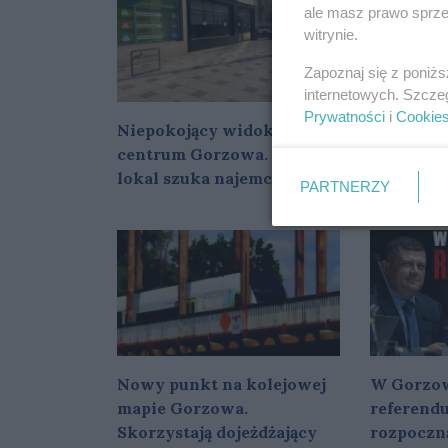
ale masz prawo sprzec
witrynie.
Zapoznaj się z poniż
internetowych. Szcze
Prywatności
i
Cookie
Niepokojący widok w
Stal jest
centrum Gorzowa. Kolejny
gorzowsk
lokal szuka najemcy
któremu 
PARTNERZY
ogranicz
Nowy punkt na kolejowej
W Gorzow
mapie Gorzowa.
referend
Skorzystają dojeżdżający
rozpoczn