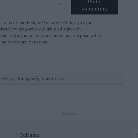
Dodaj
komentarz
z o.o. z siedzibą w Gorzowie Wlkp., przy ul.
d@telewizjagorzow.pl
lub pod adresem
ielam zgody na przetwarzanie danych wpisanych w
 na przesłane zapytanie.
erwszy, dodaj swój komentarz.
REKLAMA
Reklama