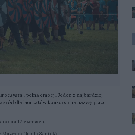
roczysta i pełna emocji. Jeden z najbardziej
gród dla laureatów konkursu na nazwę placu
ano na 17 czerwca.
y Muzeum Grodu Santok),