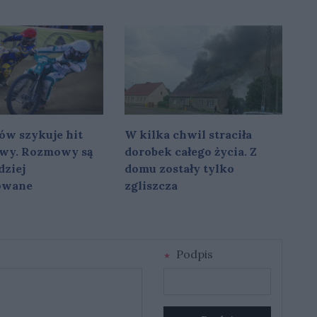
w
ów szykuje hit
W kilka chwil straciła
owy. Rozmowy są
dorobek całego życia. Z
dziej
domu zostały tylko
owane
zgliszcza
Podpis