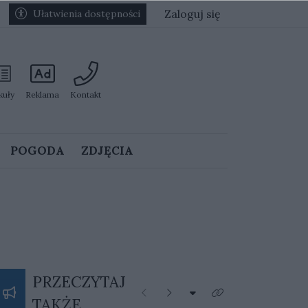
Zaloguj się
Ułatwienia dostępności
kuły
Reklama
Kontakt
POGODA
ZDJĘCIA
PRZECZYTAJ
Rozwiń listę kategorii
Poprzednie
Następne
Kliknij aby zobaczyć 
TAKŻE