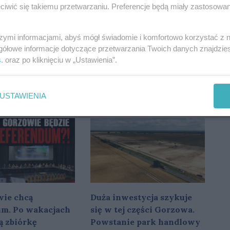
iwić się takiemu przetwarzaniu. Preferencje będą miały zastosowania
szymi informacjami, abyś mógł świadomie i komfortowo korzystać z
gółowe informacje dotyczące przetwarzania Twoich danych znajdzi
s
. oraz po kliknięciu w „Ustawienia”.
 jedynym
Znany influencer pojawił
im klubem,
się w Gorzowie. Jego
miasto
wizyta nie przeszła bez
USTAWIENIA
yło finansowanie
echa
ie chcą
Duża inwestycja szykuje
um. Po wakacjach
się w tej części Gorzowa.
ą zbiórkę
Powstanie park handlowy