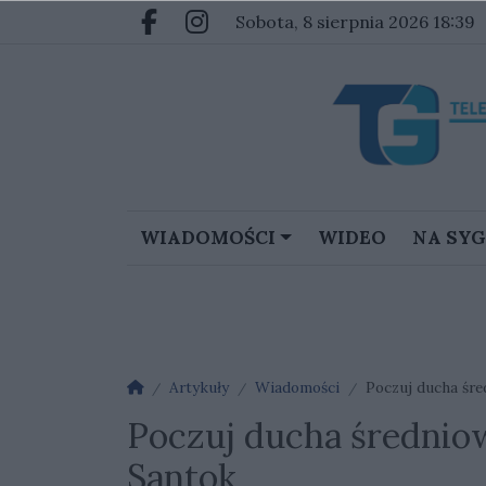
Przejdź do głównych treści
Przejdź do głównego menu
sobota, 8 sierpnia 2026 18:39
Facebook.com
Instagram.com
WIADOMOŚCI
WIDEO
NA SY
Strona główna
Artykuły
Wiadomości
Poczuj ducha śr
Poczuj ducha średnio
Santok