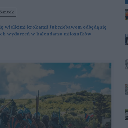
Santok
 się wielkimi krokami! Już niebawem odbędą się
zych wydarzeń w kalendarzu miłośników