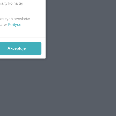
 tylko na tej
 naszych serwisów
esz w
Polityce
Akceptuję