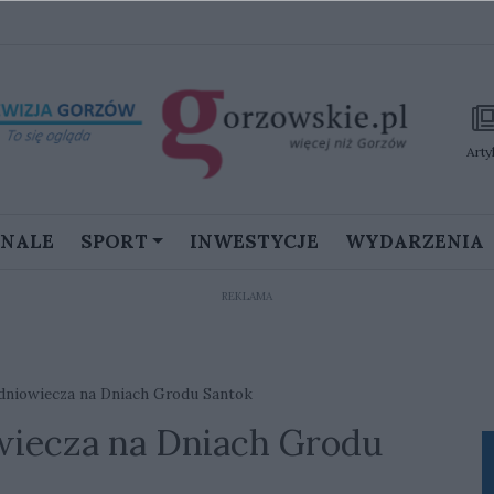
Arty
GNALE
SPORT
INWESTYCJE
WYDARZENIA
REKLAMA
edniowiecza na Dniach Grodu Santok
wiecza na Dniach Grodu