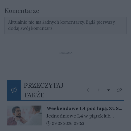
Komentarze
Aktualnie nie ma żadnych komentarzy. Bądź pierwszy,
dodaj swój komentarz.
REKLAMA
PRZECZYTAJ
Rozwiń listę
Poprzednie
Następne
Kliknij
TAKŻE
Weekendowe L4 pod lupą. ZUS
zapowiada więcej kontroli
Jednodniowe L4 w piątek lub
poniedziałek może wydłużyć
Data dodania artykułu:
09.08.2026 09:53
weekend. ZUS widzi wzrost takich