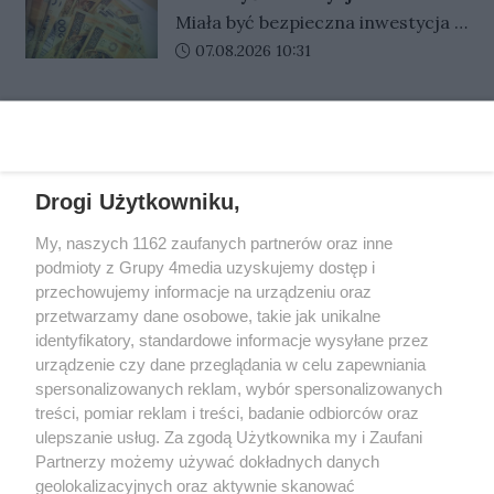
Plast Włókniarzem Częstochowa.
często przebywają daleko od
Senior z Gorzowa stracił
Miała być bezpieczna inwestycja i
Spotkanie zostanie rozegrane w
oszczędności
siebie. Oszuści liczą właśnie na
szybki zysk. Zamiast tego były
Data dodania artykułu:
07.08.2026 10:31
ramach 12. rundy PGE Ekstraligi.
pośpiech, emocje i brak czasu na
kolejne wpłaty, obietnice dużych
Kluby przedstawiły już awizowane
dokładne sprawdzenie, kto
pieniędzy i coraz nowe opłaty. 80-
składy na niedzielny pojedynek.
naprawdę znajduje się po drugiej
REKLAMA
letni mieszkaniec Gorzowa zaufał
stronie telefonu.
fałszywym doradcom i stracił
łącznie 55 tysięcy złotych
Drogi Użytkowniku,
oszczędności.
My, naszych 1162 zaufanych partnerów oraz inne
REKLAMA
podmioty z Grupy 4media uzyskujemy dostęp i
przechowujemy informacje na urządzeniu oraz
przetwarzamy dane osobowe, takie jak unikalne
identyfikatory, standardowe informacje wysyłane przez
urządzenie czy dane przeglądania w celu zapewniania
spersonalizowanych reklam, wybór spersonalizowanych
treści, pomiar reklam i treści, badanie odbiorców oraz
ulepszanie usług. Za zgodą Użytkownika my i Zaufani
Partnerzy możemy używać dokładnych danych
geolokalizacyjnych oraz aktywnie skanować