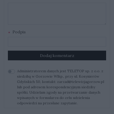
Podpis
Dodaj komentarz
Administratorem danych jest TELETOP sp. z o.o. z
siedzibą w Gorzowie Wlkp., przy ul. Kosynierów
Gdyńskich 50, kontakt:
zarzad@telewizjagorzow.pl
lub pod adresem korespondencyjnym siedziby
spółki. Udzielam zgody na przetwarzanie danych
wpisanych w formularzu do celu udzielenia
odpowiedzi na przesłane zapytanie.