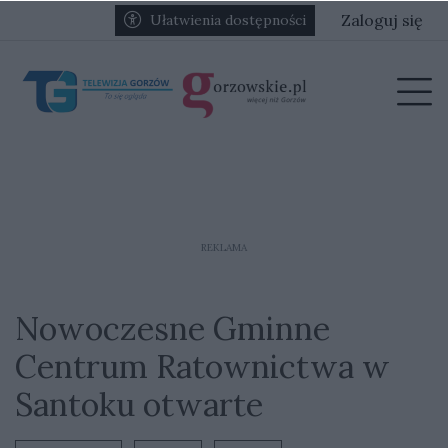
Przejdź do głównych treści
Przejdź do głównego menu
Zaloguj się
Ułatwienia dostępności
menu
Prz
REKLAMA
Nowoczesne Gminne
Centrum Ratownictwa w
Santoku otwarte