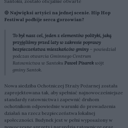
Santoku, zostało oficjalnie otwarte
🔴
Najwięksi artyści na jednej scenie. Hip Hop
Festiwal podbije serca gorzowian?
To był nasz cel, jeden z elementów polityki, jaką
przyjęliśmy przed laty w zakresie poprawy
bezpieczeństwa mieszkańców gminy
– powiedział
podczas otwarcia Gminnego Centrum
Ratownictwa w Santoku
Paweł Pisarek
wójt
gminy Santok.
Nowa siedziba Ochotniczej Straży Pożarnej została
zaprojektowana tak, aby spełniać najnowocześniejsze
standardy ratownictwa i zapewnić druhom
ochotnikom odpowiednie warunki do prowadzenia
działań na rzecz bezpieczeństwa lokalnej
społeczności. Budynek jest w pełni wyposażony w
nowoczesne sprzęty i narzędzia ratownicze oraz