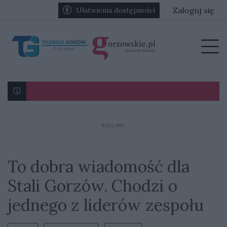
Przejdź do głównych treści
Przejdź do głównego menu
Zaloguj się
Ułatwienia dostępności
menu
Prz
Karol Gliwiński: „Jesteśmy w stanie namieszać w III l
Ognisko nosówki w schronisku. Prawie 90 psów zagr
REKLAMA
To dobra wiadomość dla
Stali Gorzów. Chodzi o
jednego z liderów zespołu