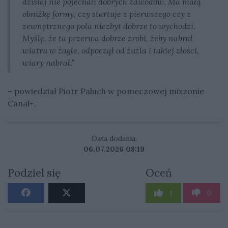
dzisiaj nie pojechali dobrych zawodów. Ma małą
obniżkę formy, czy startuje z pierwszego czy z
zewnętrznego pola niezbyt dobrze to wychodzi.
Myślę, że ta przerwa dobrze zrobi, żeby nabrał
wiatru w żagle, odpoczął od żużla i takiej złości,
wiary nabrał.”
– powiedział Piotr Paluch w pomeczowej mixzonie
Canal+.
Data dodania:
06.07.2026 08:19
Podziel się
Oceń
1
0