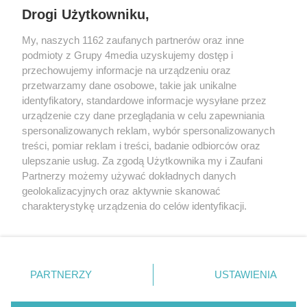
odejście młodego zawodnika,
Drogi Użytkowniku,
który jeszcze niedawno był
REKLAMA
bardzo blisko pozostania w
My, naszych 1162 zaufanych partnerów oraz inne
podmioty z Grupy 4media uzyskujemy dostęp i
Gorzowie.
przechowujemy informacje na urządzeniu oraz
przetwarzamy dane osobowe, takie jak unikalne
identyfikatory, standardowe informacje wysyłane przez
urządzenie czy dane przeglądania w celu zapewniania
spersonalizowanych reklam, wybór spersonalizowanych
treści, pomiar reklam i treści, badanie odbiorców oraz
ulepszanie usług. Za zgodą Użytkownika my i Zaufani
Partnerzy możemy używać dokładnych danych
geolokalizacyjnych oraz aktywnie skanować
charakterystykę urządzenia do celów identyfikacji.
Reklama
Kontakt
Informacja o Nadawcy
Ponieważ cenimy Twoją prywatność, prosimy o zgodę na
Polityka prywatności
Regulamin portalu
korzystanie z tych technologii poprzez kliknięcie
„Akceptuję”. Zgoda jest dobrowolna i zawsze możesz ją
zmienić/wycofać klikając przycisk ustawień prywatności
PARTNERZY
USTAWIENIA
Szukaj
znajdujący się w lewym dolnym rogu strony
. Niektóre
rodzaje przetwarzania danych nie wymagają zgody