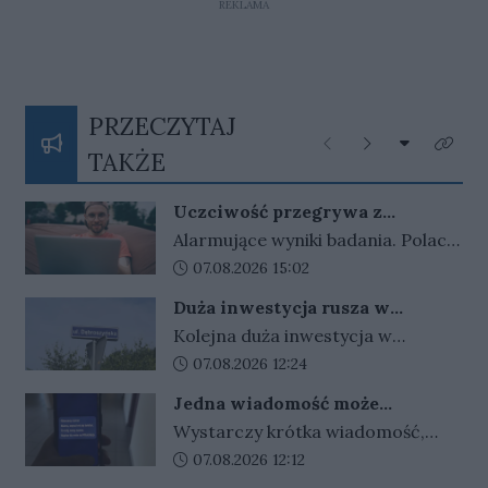
REKLAMA
PRZECZYTAJ
Rozwiń listę
Poprzednie
Następne
Kliknij
TAKŻE
Uczciwość przegrywa z
pieniędzmi. Tak tłumaczymy
Alarmujące wyniki badania. Polacy
finansowe przekręty
coraz częściej przymykają oko na
Data dodania artykułu:
07.08.2026 15:02
finansowe przekręty. Młodzi i
Duża inwestycja rusza w
zadłużeni najłatwiej
Gorzowie. Umowa podpisana,
Kolejna duża inwestycja w
usprawiedliwiają nieuczciwe
czas na prace
Gorzowie jest coraz bliżej
Data dodania artykułu:
07.08.2026 12:24
zachowania.
rozpoczęcia. Przetarg został
Jedna wiadomość może
rozstrzygnięty, umowy z
kosztować tysiące złotych.
Wystarczy krótka wiadomość,
wykonawcą są już podpisane, a
Oszuści wykorzystują
kilka zdań napisanych w
Data dodania artykułu:
07.08.2026 12:12
wakacyjne wyjazdy
teraz trwają przygotowania do
odpowiednim tonie i sugestia, że