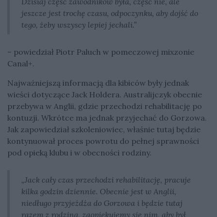
Dzisiaj część zawodników była, część nie, ale
jeszcze jest trochę czasu, odpoczynku, aby dojść do
tego, żeby wszyscy lepiej jechali.”
– powiedział Piotr Paluch w pomeczowej mixzonie
Canal+.
Najważniejszą informacją dla kibiców były jednak
wieści dotyczące Jack Holdera. Australijczyk obecnie
przebywa w Anglii, gdzie przechodzi rehabilitację po
kontuzji. Wkrótce ma jednak przyjechać do Gorzowa.
Jak zapowiedział szkoleniowiec, właśnie tutaj będzie
kontynuował proces powrotu do pełnej sprawności
pod opieką klubu i w obecności rodziny.
„Jack cały czas przechodzi rehabilitację, pracuje
kilka godzin dziennie. Obecnie jest w Anglii,
niedługo przyjeżdża do Gorzowa i będzie tutaj
razem z rodziną, zaopiekujemy się nim, aby był