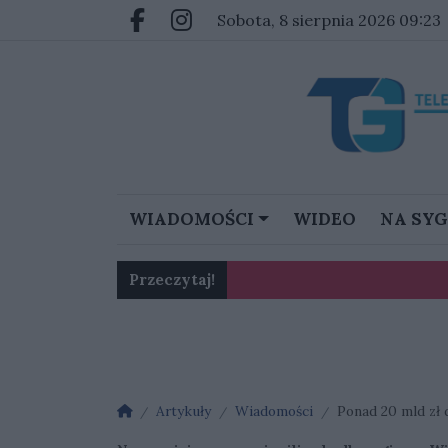
Przejdź do głównych treści
Przejdź do głównego menu
sobota, 8 sierpnia 2026 09:23
Facebook.com
Instagram.com
WIADOMOŚCI
WIDEO
NA SY
Przeczytaj!
Karol Gliwiński: „Jesteśmy w 
Ognisko nosówki w schronis
Strona główna
Artykuły
Wiadomości
Ponad 20 mld zł 