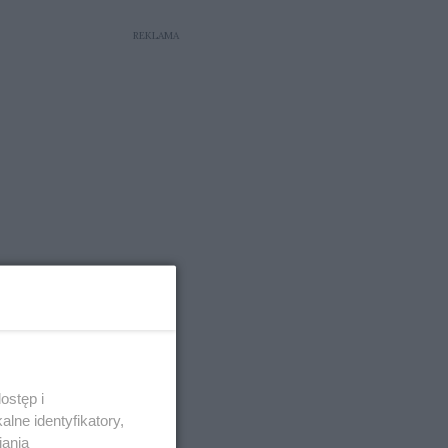
dorosłe życie.
REKLAMA
ostęp i
lne identyfikatory,
iania