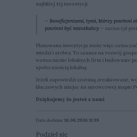
najbliżej tej inwestycji.
—
Beneficjentami, tymi, którzy powinni się
powinni być mieszkańcy
— zaznaczył pre
Planowana inwestycja może więc oznaczać d
miedzi i srebra. To szansa na rozwój gosp
wzmocnienie lokalnych firm i budowanie po
społecznością lokalną.
Jeżeli zapowiedzi zostaną zrealizowane, w
kluczowych miejsc na surowcowej mapie Pol
Dziękujemy że jesteś z nami
Data dodania:
16.06.2026 11:39
Podziel się