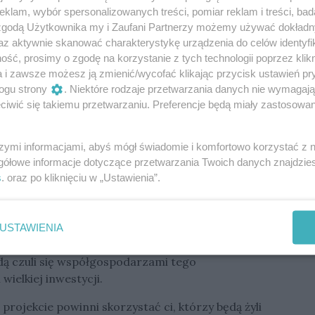
klam, wybór spersonalizowanych treści, pomiar reklam i treści, bad
 zgodą Użytkownika my i Zaufani Partnerzy możemy używać dokład
az aktywnie skanować charakterystykę urządzenia do celów identyfi
ść, prosimy o zgodę na korzystanie z tych technologii poprzez klikn
a i zawsze możesz ją zmienić/wycofać klikając przycisk ustawień pr
ogu strony
. Niektóre rodzaje przetwarzania danych nie wymagaj
iwić się takiemu przetwarzaniu. Preferencje będą miały zastosowania
premierem Donaldem Tuskiem w budynku Giełdy Papierów
szymi informacjami, abyś mógł świadomie i komfortowo korzystać z
iutu kandyjskiej spółki Lumina Metals na warszawskiej
gółowe informacje dotyczące przetwarzania Twoich danych znajdzi
giełdzie.
s
. oraz po kliknięciu w „Ustawienia”.
USTAWIENIA
ż z województwa lubuskiego mają stać się
ązany z przyszłym funkcjonowaniem kopalni. To
dą czuli się współgospodarzami tego
wielkiej inwestycji.
projekcie powinni skorzystać ci, którzy będą żyli