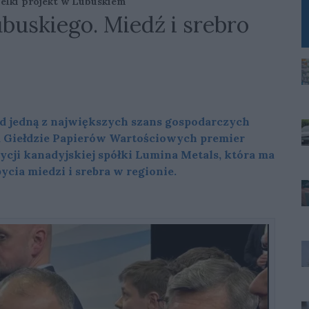
ielki projekt w Lubuskiem
buskiego. Miedź i srebro
d jedną z największych szans gospodarczych
a Giełdzie Papierów Wartościowych premier
cji kanadyjskiej spółki Lumina Metals, która ma
cia miedzi i srebra w regionie.