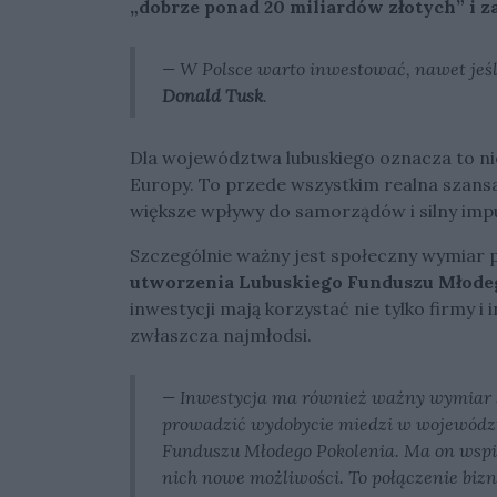
„dobrze ponad 20 miliardów złotych” i z
— W Polsce warto inwestować, nawet jeśli
Donald Tusk
.
Dla województwa lubuskiego oznacza to nie
Europy. To przede wszystkim realna szansa
większe wpływy do samorządów i silny impu
Szczególnie ważny jest społeczny wymiar 
utworzenia Lubuskiego Funduszu Młode
inwestycji mają korzystać nie tylko firmy i
zwłaszcza najmłodsi.
— Inwestycja ma również ważny wymiar sp
prowadzić wydobycie miedzi w województ
Funduszu Młodego Pokolenia. Ma on wspi
nich nowe możliwości. To połączenie biz