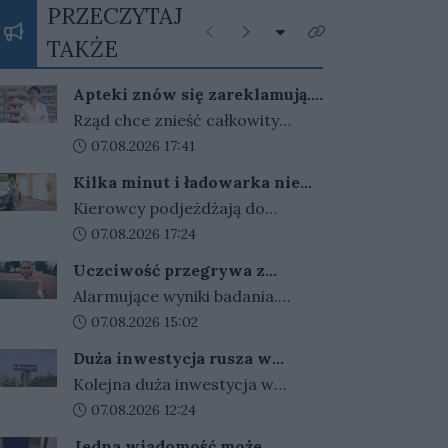
PRZECZYTAJ
Rozwiń listę kategorii
Poprzednie
Następne
Kliknij aby zobaczyć 
TAKŻE
Apteki znów się zareklamują.
Ale nie bez ograniczeń
Rząd chce znieść całkowity
zakaz reklamy aptek. Nadal
Data dodania artykułu:
07.08.2026 17:41
jednak zabronione będą m.in.
Kilka minut i ładowarka nie
programy lojalnościowe, presja
działa. Złodzieje znaleźli
Kierowcy podjeżdżają do
zakupowa i udział dzieci.
sposób na szybki zarobek
ładowarek i zamiast przewodów
Data dodania artykułu:
07.08.2026 17:24
kosztem kierowców
widzą tylko ich resztki.
Uczciwość przegrywa z
Kradzieże kabli stają się plagą, a
pieniędzmi. Tak tłumaczymy
Alarmujące wyniki badania.
straty operatorów sięgają
finansowe przekręty
Polacy coraz częściej
Data dodania artykułu:
07.08.2026 15:02
dziesiątek tysięcy złotych.
przymykają oko na finansowe
Duża inwestycja rusza w
przekręty. Młodzi i zadłużeni
Gorzowie. Umowa podpisana,
Kolejna duża inwestycja w
najłatwiej usprawiedliwiają
czas na prace
Gorzowie jest coraz bliżej
Data dodania artykułu:
07.08.2026 12:24
nieuczciwe zachowania.
rozpoczęcia. Przetarg został
Jedna wiadomość może