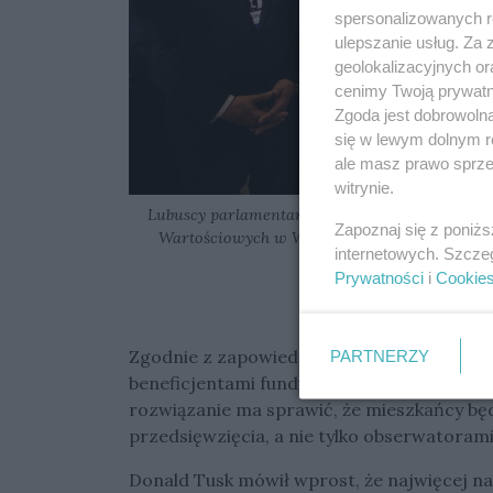
spersonalizowanych re
ulepszanie usług. Za
geolokalizacyjnych or
cenimy Twoją prywatno
Zgoda jest dobrowoln
się w lewym dolnym r
ale masz prawo sprzec
witrynie.
Lubuscy parlamentarzyści i samorządowcy z 
Zapoznaj się z poniż
Wartościowych w Warszawie po ogłoszeniu deb
internetowych. Szcze
Prywatności
i
Cookie
PARTNERZY
Zgodnie z zapowiedziami, dzieci i młodzie
beneficjentami funduszu, który będzie zwi
rozwiązanie ma sprawić, że mieszkańcy bę
przedsięwzięcia, a nie tylko obserwatorami 
Donald Tusk mówił wprost, że najwięcej na 