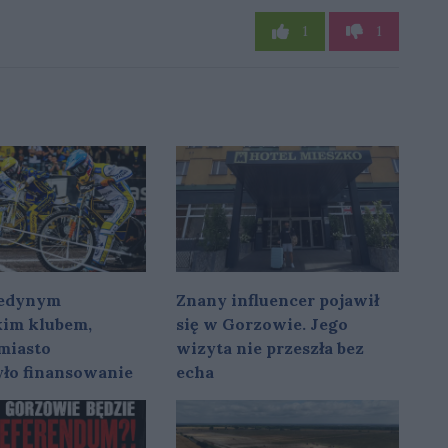
1
1
 jedynym
Znany influencer pojawił
im klubem,
się w Gorzowie. Jego
miasto
wizyta nie przeszła bez
yło finansowanie
echa