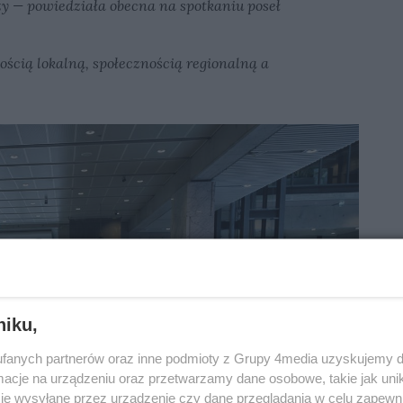
szy — powiedziała obecna na spotkaniu poseł
ością lokalną, społecznością regionalną a
niku,
fanych partnerów oraz inne podmioty z Grupy 4media uzyskujemy d
cje na urządzeniu oraz przetwarzamy dane osobowe, takie jak unika
je wysyłane przez urządzenie czy dane przeglądania w celu zapewn