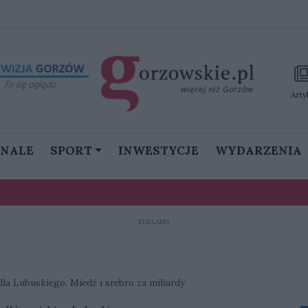
Arty
GNALE
SPORT
INWESTYCJE
WYDARZENIA
REKLAMA
stanie namieszać w III lidze”
ku. Prawie 90 psów zagrożonych, potrzebna pilna pomoc
dla Lubuskiego. Miedź i srebro za miliardy