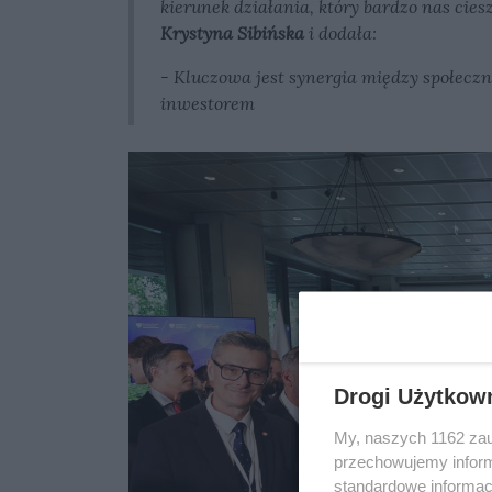
kierunek działania, który bardzo nas cie
Krystyna Sibińska
i dodała:
- Kluczowa jest synergia między społeczn
inwestorem
Drogi Użytkow
My, naszych 1162 zau
przechowujemy informa
standardowe informac