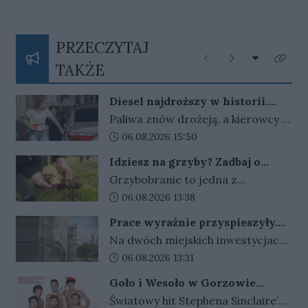
PRZECZYTAJ
Rozwiń listę
Poprzednie
Następne
Kliknij
TAKŻE
Diesel najdroższy w historii.
Rząd rozważa powrót osłon, ale
Paliwa znów drożeją, a kierowcy z
stawia warunek
niepokojem patrzą na ceny przy
Data dodania artykułu:
06.08.2026 15:50
dystrybutorach. Rząd nie wyklucza
Idziesz na grzyby? Zadbaj o
powrotu osłon, ale decyzji wciąż
telefon i orientację w terenie
Grzybobranie to jedna z
nie ma.
najbardziej lubianych polskich
Data dodania artykułu:
06.08.2026 13:38
tradycji i dobry sposób na aktywny
Prace wyraźnie przyspieszyły.
wypoczynek na świeżym
Tak zmieniają się miejskie
Na dwóch miejskich inwestycjach
powietrzu. Trzeba jednak
placówki
przy ul. Wróblewskiego w
Data dodania artykułu:
06.08.2026 13:31
pamiętać, że las bywa zdradliwy, a
Gorzowie widać coraz większy
chwila nieuwagi może skończyć się
Goło i Wesoło w Gorzowie
postęp prac. Roboty prowadzone
zagubieniem. Każdego roku
Wielkopolskim - komedia, która
Światowy hit Stephena Sinclaire’a i
są jednocześnie w budynkach