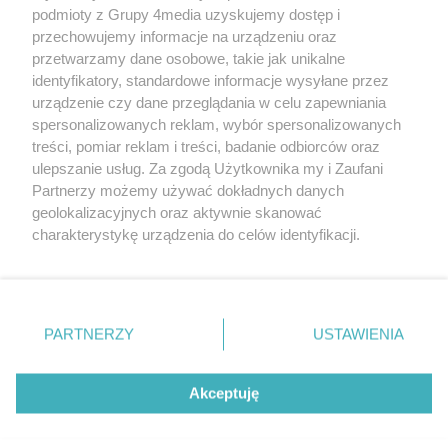
REKLAMA
podmioty z Grupy 4media uzyskujemy dostęp i
przechowujemy informacje na urządzeniu oraz
przetwarzamy dane osobowe, takie jak unikalne
identyfikatory, standardowe informacje wysyłane przez
urządzenie czy dane przeglądania w celu zapewniania
spersonalizowanych reklam, wybór spersonalizowanych
treści, pomiar reklam i treści, badanie odbiorców oraz
ulepszanie usług. Za zgodą Użytkownika my i Zaufani
Partnerzy możemy używać dokładnych danych
geolokalizacyjnych oraz aktywnie skanować
charakterystykę urządzenia do celów identyfikacji.
Reklama
Kontakt
Informacja o Nadawcy
Ponieważ cenimy Twoją prywatność, prosimy o zgodę na
Polityka prywatności
Regulamin portalu
korzystanie z tych technologii poprzez kliknięcie
„Akceptuję”. Zgoda jest dobrowolna i zawsze możesz ją
zmienić/wycofać klikając przycisk ustawień prywatności
PARTNERZY
USTAWIENIA
Szukaj
znajdujący się w lewym dolnym rogu strony
. Niektóre
rodzaje przetwarzania danych nie wymagają zgody
użytkownika, ale masz prawo sprzeciwić się takiemu
Akceptuję
przetwarzaniu. Preferencje będą miały zastosowania tylko
na tej witrynie.
CMS portalu
przygotowany przez