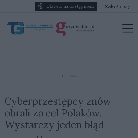
Przejdź do głównych treści
Przejdź do głównego menu
Zaloguj się
Ułatwienia dostępności
menu
Prz
REKLAMA
Cyberprzestępcy znów
obrali za cel Polaków.
Wystarczy jeden błąd