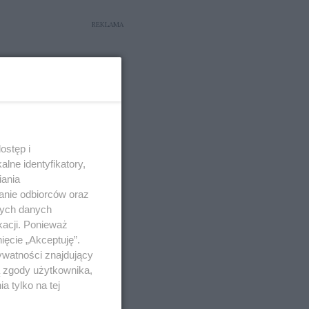
REKLAMA
ostęp i
lne identyfikatory,
iania
anie odbiorców oraz
nych danych
kacji. Ponieważ
ięcie „Akceptuję”.
ywatności znajdujący
ą zgody użytkownika,
 tylko na tej