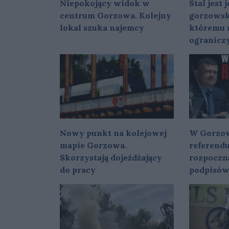
Niepokojący widok w
Stal jest
centrum Gorzowa. Kolejny
gorzowsk
lokal szuka najemcy
któremu 
ogranicz
Nowy punkt na kolejowej
W Gorzow
mapie Gorzowa.
referend
Skorzystają dojeżdżający
rozpoczn
do pracy
podpisó