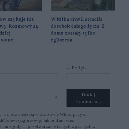
ów szykuje hit
W kilka chwil straciła
owy. Rozmowy są
dorobek całego życia. Z
dziej
domu zostały tylko
owane
zgliszcza
Podpis
Dodaj
komentarz
z o.o. z siedzibą w Gorzowie Wlkp., przy ul.
d@telewizjagorzow.pl
lub pod adresem
ielam zgody na przetwarzanie danych wpisanych w