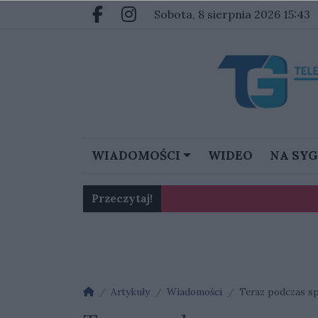
Przejdź do głównych treści
Przejdź do głównego menu
sobota, 8 sierpnia 2026 15:43
Facebook.com
Instagram.com
WIADOMOŚCI
WIDEO
NA SY
Przeczytaj!
Karol Gliwiński: „Jesteśmy w 
Strona główna
Artykuły
Wiadomości
Teraz podczas sp