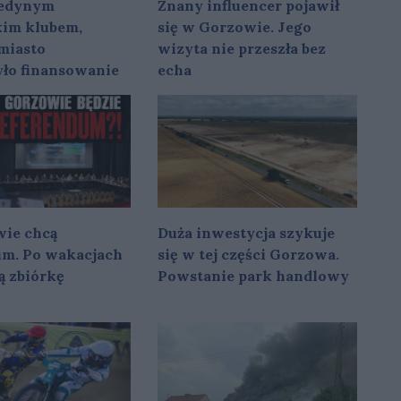
 jedynym
Znany influencer pojawił
im klubem,
się w Gorzowie. Jego
miasto
wizyta nie przeszła bez
yło finansowanie
echa
ie chcą
Duża inwestycja szykuje
um. Po wakacjach
się w tej części Gorzowa.
ą zbiórkę
Powstanie park handlowy
w