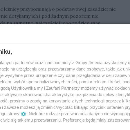
le leśnicy przypominają o podstawowej zasadzie: nie
 nie dotykamy ich i pod żadnym pozorem nie
ąda na samotne, najczęściej jego rodzice są w
 lasach trwa okres wychowu młodych. Wiosną i na
ki, sarny, jelenie, lisy czy ptaki. Część z nich może
niku,
zywistości dorosłe osobniki często obserwują je z
fanych partnerów oraz inne podmioty z Grupy 4media uzyskujemy d
cje na urządzeniu oraz przetwarzamy dane osobowe, takie jak unika
u zaszkodzić. Kontakt z człowiekiem jest dla
je wysyłane przez urządzenie czy dane przeglądania w celu zapewn
rzebna ingerencja może przerwać naturalną opiekę
klam, wybór spersonalizowanych treści, pomiar reklam i treści, bad
 zgodą Użytkownika my i Zaufani Partnerzy możemy używać dokład
az aktywnie skanować charakterystykę urządzenia do celów identyfi
wolić naturze działać” – poinformowało
ść, prosimy o zgodę na korzystanie z tych technologii poprzez klikn
owe.
a i zawsze możesz ją zmienić/wycofać klikając przycisk ustawień pr
ogu strony
. Niektóre rodzaje przetwarzania danych nie wymagaj
lesie zachować ostrożność, nie schodzić bez
iwić się takiemu przetwarzaniu. Preferencje będą miały zastosowania
wać samodzielnie ratować młodych zwierząt. W