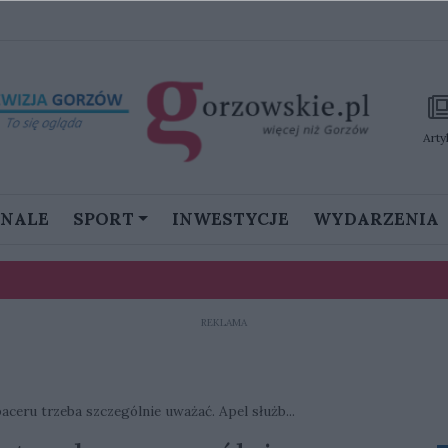
Arty
GNALE
SPORT
INWESTYCJE
WYDARZENIA
REKLAMA
stanie namieszać w III lidze”
aceru trzeba szczególnie uważać. Apel służb...