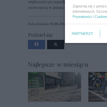
większości przypadków najlepszym rozwiąz
Zapoznaj się z poniż
zwierzęcia w miejscu, w którym zostało z
internetowych. Szcze
Prywatności
i
Cookie
Data dodania:
11.06.2026 05:54
PARTNERZY
Podziel się
Najlepsze w miesiącu