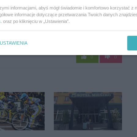
aniem jest spokojne odejście i pozostawienie
szymi informacjami, abyś mógł świadomie i komfortowo korzystać z
auważone.
gółowe informacje dotyczące przetwarzania Twoich danych znajdzi
s
. oraz po kliknięciu w „Ustawienia”.
USTAWIENIA
Oceń
0
0