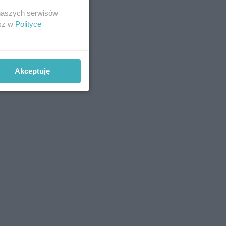
 naszych serwisów
esz w
Polityce
Akceptuję