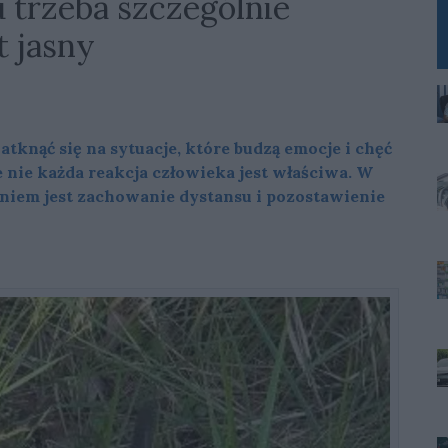
 trzeba szczególnie
t jasny
tknąć się na sytuacje, które budzą emocje i chęć
 nie każda reakcja człowieka jest właściwa. W
niem jest zachowanie dystansu i pozostawienie