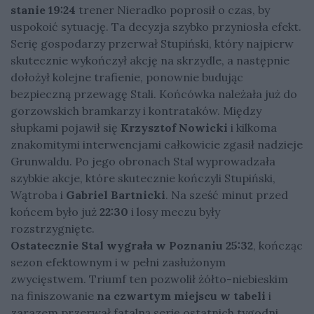
stanie 19:24
trener Nieradko poprosił o czas, by
uspokoić sytuację. Ta decyzja szybko przyniosła efekt.
Serię gospodarzy przerwał Stupiński, który najpierw
skutecznie wykończył akcję na skrzydle, a następnie
dołożył kolejne trafienie, ponownie budując
bezpieczną przewagę Stali. Końcówka należała już do
gorzowskich bramkarzy i kontrataków. Między
słupkami pojawił się
Krzysztof Nowicki
i kilkoma
znakomitymi interwencjami całkowicie zgasił nadzieje
Grunwaldu. Po jego obronach Stal wyprowadzała
szybkie akcje, które skutecznie kończyli Stupiński,
Wątroba i
Gabriel Bartnicki
. Na sześć minut przed
końcem było już
22:30
i losy meczu były
rozstrzygnięte.
Ostatecznie Stal wygrała w Poznaniu 25:32
, kończąc
sezon efektownym i w pełni zasłużonym
zwycięstwem. Triumf ten pozwolił żółto-niebieskim
na finiszowanie
na czwartym miejscu w tabeli
i
zarazem przerwał fatalną serię ostatnich tygodni.