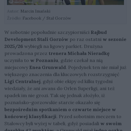
Autor:
Marcin Imański
Źródło:
Facebook / Stal Gorzów
W sobotnie popołudnie szczypiorniści
Rajbud
Development Stali Gorzów
po raz ostatni
w sezonie
2025/26
wybiegli na ligowy parkiet. Drużyna
prowadzona przez
trenera Michała Nieradkę
uczyniła to
w Poznaniu
, gdzie czekał na nią
miejscowy
Enea Grunwald
. Pojedynek ten nie miał już
większego znaczenia dla kluczowych rozstrzygnięć
Ligi Centralnej
, gdyż obie ekipy od kilku tygodni
wiedziały, że ani awans do Orlen Superligi, ani też
spadek im nie grozi. Tak się jednak złożyło, iż
poznańsko-gorzowskie starcie okazało się
bezpośrednim spotkaniem o czwarte miejsce w
końcowej klasyfikacji
. Przed sobotnim meczem to
Stalowcy byli wyżej w tabeli, gdyż posiadali
w swoim
dorobku 47 punktów
, a Grunwald miał
jedno oczko