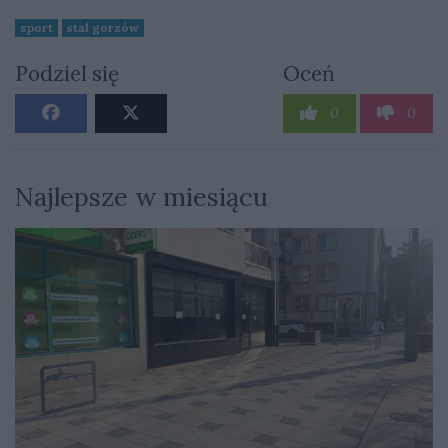
sport
stal gorzów
Podziel się
Oceń
0
0
Najlepsze w miesiącu