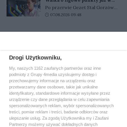
prezes Stali Gorzów, Jarosław
oszczędności.
niedzielę
Po przerwie Gezet Stal Gorzów
Miłkowski dziennikarz Gazety
wraca do ligowego ścigania. W
Data dodania artykułu:
07.08.2026 09:48
Lubuskiej i portalu Gorzów Nasze
niedzielę na stadionie im. Edwarda
Miasto i Przemysław Ciućka
Jancarza gorzowianie zmierzą się
dziennikarz Przeglądu
REKLAMA
z Krono-Plast Włókniarzem
Sportowego.
Częstochowa. Emocji na torze z
pewnością nie zabraknie, a na
kibiców czeka wiele atrakcji. Bilety
Drogi Użytkowniku,
w sprzedaży.
REKLAMA
My, naszych 1162 zaufanych partnerów oraz inne
podmioty z Grupy 4media uzyskujemy dostęp i
przechowujemy informacje na urządzeniu oraz
przetwarzamy dane osobowe, takie jak unikalne
identyfikatory, standardowe informacje wysyłane przez
urządzenie czy dane przeglądania w celu zapewniania
spersonalizowanych reklam, wybór spersonalizowanych
treści, pomiar reklam i treści, badanie odbiorców oraz
ulepszanie usług. Za zgodą Użytkownika my i Zaufani
Partnerzy możemy używać dokładnych danych