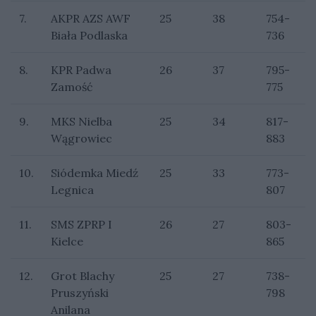
7.
AKPR AZS AWF
25
38
754-
Biała Podlaska
736
8.
KPR Padwa
26
37
795-
Zamość
775
9.
MKS Nielba
25
34
817-
Wągrowiec
883
10.
Siódemka Miedź
25
33
773-
Legnica
807
11.
SMS ZPRP I
26
27
803-
Kielce
865
12.
Grot Blachy
25
27
738-
Pruszyński
798
Anilana