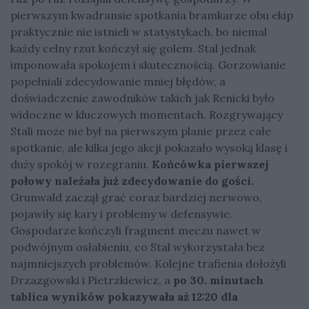
pierwszym kwadransie spotkania bramkarze obu ekip
praktycznie nie istnieli w statystykach, bo niemal
każdy celny rzut kończył się golem. Stal jednak
imponowała spokojem i skutecznością. Gorzowianie
popełniali zdecydowanie mniej błędów, a
doświadczenie zawodników takich jak Renicki było
widoczne w kluczowych momentach. Rozgrywający
Stali może nie był na pierwszym planie przez całe
spotkanie, ale kilka jego akcji pokazało wysoką klasę i
duży spokój w rozegraniu.
Końcówka pierwszej
połowy należała już zdecydowanie do gości.
Grunwald zaczął grać coraz bardziej nerwowo,
pojawiły się kary i problemy w defensywie.
Gospodarze kończyli fragment meczu nawet w
podwójnym osłabieniu, co Stal wykorzystała bez
najmniejszych problemów. Kolejne trafienia dołożyli
Drzazgowski i Pietrzkiewicz, a
po 30. minutach
tablica wyników pokazywała aż 12:20 dla