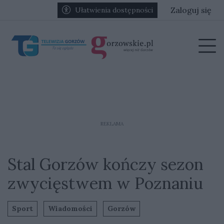
Przejdź do głównych treści
Przejdź do głównego menu
Zaloguj się
Ułatwienia dostępności
menu
Prz
REKLAMA
Stal Gorzów kończy sezon
zwycięstwem w Poznaniu
Sport
Wiadomości
Gorzów