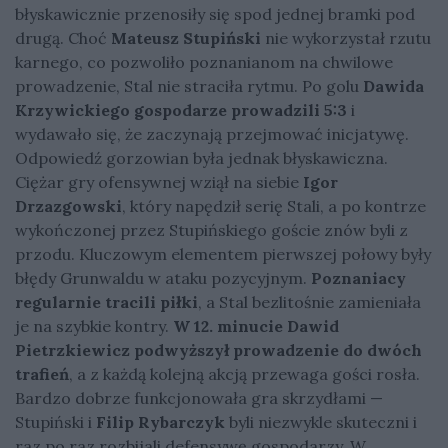
błyskawicznie przenosiły się spod jednej bramki pod
drugą. Choć
Mateusz Stupiński
nie wykorzystał rzutu
karnego, co pozwoliło poznanianom na chwilowe
prowadzenie, Stal nie straciła rytmu. Po golu
Dawida
Krzywickiego gospodarze prowadzili 5:3
i
wydawało się, że zaczynają przejmować inicjatywę.
Odpowiedź gorzowian była jednak błyskawiczna.
Ciężar gry ofensywnej wziął na siebie
Igor
Drzazgowski
, który napędził serię Stali, a po kontrze
wykończonej przez Stupińskiego goście znów byli z
przodu. Kluczowym elementem pierwszej połowy były
błędy Grunwaldu w ataku pozycyjnym.
Poznaniacy
regularnie tracili piłki
, a Stal bezlitośnie zamieniała
je na szybkie kontry.
W 12. minucie Dawid
Pietrzkiewicz podwyższył prowadzenie do dwóch
trafień
, a z każdą kolejną akcją przewaga gości rosła.
Bardzo dobrze funkcjonowała gra skrzydłami —
Stupiński i
Filip Rybarczyk
byli niezwykle skuteczni i
raz po raz rozbijali defensywę gospodarzy. W