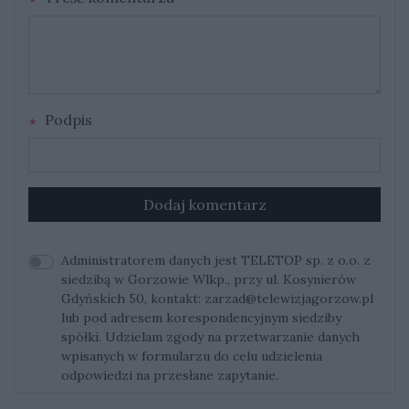
Podpis
Dodaj komentarz
Administratorem danych jest TELETOP sp. z o.o. z
siedzibą w Gorzowie Wlkp., przy ul. Kosynierów
Gdyńskich 50, kontakt:
zarzad@telewizjagorzow.pl
lub pod adresem korespondencyjnym siedziby
spółki. Udzielam zgody na przetwarzanie danych
wpisanych w formularzu do celu udzielenia
odpowiedzi na przesłane zapytanie.