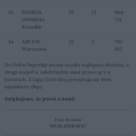
13.
ENERGA
25
21
664-
GWARDIA
731
Koszalin
14.
AZS UW
25
3
716-
Warszawa
912
Do Orlen Superligi awans uzyska najlepsza drużyna, a
drugi zespół w tabeli będzie miał prawo gry w
barażach. Z Ligą Centralną pożegnają się dwie
najsłabsze ekipy.
Dziękujemy, że jesteś z nami!
Data dodania:
09.05.2026 16:57