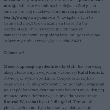
mniej
. Jednakże w minionych kolejkach Stal grała
bardzo poniżej oczekiwań i
od marca pozostawała
bez ligowego zwycięstwa
. W związku z tym to
Grunwald mógł być uważany za faworyta tej
konfrontacji. W pierwszym meczu między
zainteresowanymi zespołami lepsi byli gorzowianie,
którzy w grudniu zwyciężyli u siebie
34:31
.
Zobacz też:
Mecz rozpoczął się idealnie dla Stali.
Już pierwszą
akcję efektownym wejściem wykończył
Rafał Renicki
,
otwierając wynik spotkania. Gospodarze szybko
odpowiedzieli, ale gorzowianie od początku wyglądali
na zespół bardziej dynamiczny i konkretny. W drugiej
minucie przez defensywę Grunwaldu przedarł się
Konrad Wątroba
i było
1:2 dla gości
. Tempo od
pierwszych minut było bardzo wysokie, a akcje