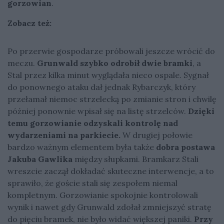
gorzowian
.
Zobacz też:
Po przerwie gospodarze próbowali jeszcze wrócić do
meczu.
Grunwald szybko odrobił dwie bramki
, a
Stal przez kilka minut wyglądała nieco ospale. Sygnał
do ponownego ataku dał jednak Rybarczyk, który
przełamał niemoc strzelecką po zmianie stron i chwilę
później ponownie wpisał się na listę strzelców.
Dzięki
temu gorzowianie odzyskali kontrolę nad
wydarzeniami na parkiecie.
W drugiej połowie
bardzo ważnym elementem była także
dobra postawa
Jakuba Gawlika
między słupkami. Bramkarz Stali
wreszcie zaczął dokładać skuteczne interwencje, a to
sprawiło, że goście stali się zespołem niemal
kompletnym. Gorzowianie spokojnie kontrolowali
wynik i nawet gdy Grunwald zdołał zmniejszyć stratę
do pięciu bramek, nie było widać większej paniki.
Przy