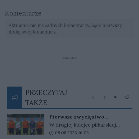
Komentarze
Aktualnie nie ma żadnych komentarzy. Bądź pierwszy,
dodaj swój komentarz.
REKLAMA
PRZECZYTAJ
Rozwiń listę
Poprzednie
Następne
Kliknij
TAKŻE
Pierwsze zwycięstwo
gorzowskiej Warty
W drugiej kolejce piłkarskiej
Betclic III ligi gorzowskie kluby
Data dodania artykułu:
08.08.2026 16:03