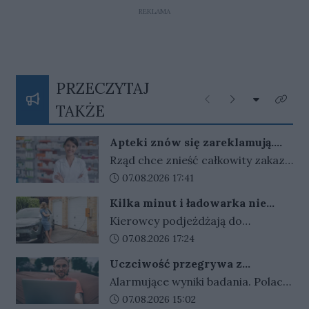
REKLAMA
PRZECZYTAJ
Rozwiń listę
Poprzednie
Następne
Kliknij
TAKŻE
Apteki znów się zareklamują.
Ale nie bez ograniczeń
Rząd chce znieść całkowity zakaz
reklamy aptek. Nadal jednak
Data dodania artykułu:
07.08.2026 17:41
zabronione będą m.in. programy
Kilka minut i ładowarka nie
lojalnościowe, presja zakupowa i
działa. Złodzieje znaleźli sposób
Kierowcy podjeżdżają do
udział dzieci.
na szybki zarobek kosztem
ładowarek i zamiast przewodów
Data dodania artykułu:
07.08.2026 17:24
kierowców
widzą tylko ich resztki. Kradzieże
Uczciwość przegrywa z
kabli stają się plagą, a straty
pieniędzmi. Tak tłumaczymy
Alarmujące wyniki badania. Polacy
operatorów sięgają dziesiątek
finansowe przekręty
coraz częściej przymykają oko na
Data dodania artykułu:
07.08.2026 15:02
tysięcy złotych.