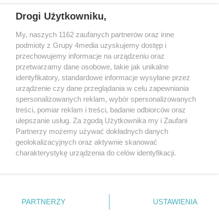
Towarzystwo Budownictwa
bezpiecznie zakończyć
Społecznego i Centrum Usług
Drogi Użytkowniku,
interwencję.
Społecznych podpisały
REKLAMA
My, naszych 1162 zaufanych partnerów oraz inne
porozumienie, które ma ułatwić
podmioty z Grupy 4media uzyskujemy dostęp i
im wejście w samodzielne, dorosłe
przechowujemy informacje na urządzeniu oraz
życie.
przetwarzamy dane osobowe, takie jak unikalne
identyfikatory, standardowe informacje wysyłane przez
urządzenie czy dane przeglądania w celu zapewniania
spersonalizowanych reklam, wybór spersonalizowanych
treści, pomiar reklam i treści, badanie odbiorców oraz
ulepszanie usług. Za zgodą Użytkownika my i Zaufani
Partnerzy możemy używać dokładnych danych
geolokalizacyjnych oraz aktywnie skanować
charakterystykę urządzenia do celów identyfikacji.
Reklama
Kontakt
Informacja o Nadawcy
Ponieważ cenimy Twoją prywatność, prosimy o zgodę na
Polityka prywatności
Regulamin portalu
korzystanie z tych technologii poprzez kliknięcie
„Akceptuję”. Zgoda jest dobrowolna i zawsze możesz ją
zmienić/wycofać klikając przycisk ustawień prywatności
PARTNERZY
USTAWIENIA
Szukaj
znajdujący się w lewym dolnym rogu strony
. Niektóre
rodzaje przetwarzania danych nie wymagają zgody