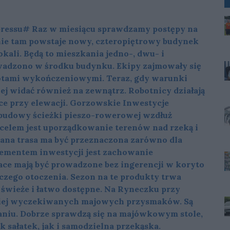
ressu# Raz w miesiącu sprawdzamy postępy na
nie tam powstaje nowy, czteropiętrowy budynek
ali. Będą to mieszkania jedno-, dwu- i
wadzono w środku budynku. Ekipy zajmowały się
botami wykończeniowymi. Teraz, gdy warunki
ej widać również na zewnątrz. Robotnicy działają
ce przy elewacji. Gorzowskie Inwestycje
p budowy ścieżki pieszo-rowerowej wzdłuż
 celem jest uporządkowanie terenów nad rzeką i
ana trasa ma być przeznaczona zarówno dla
elementem inwestycji jest zachowanie
ace mają być prowadzone bez ingerencji w koryto
iczego otoczenia. Sezon na te produkty trwa
ą świeże i łatwo dostępne. Na Ryneczku przy
rdziej wyczekiwanych majowych przysmaków. Są
waniu. Dobrze sprawdzą się na majówkowym stole,
 sałatek, jak i samodzielna przekąska.