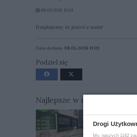
08.05.2026 11:01
Dziękujemy, że jesteś z nami!
Data dodania:
08.05.2026 11:01
Podziel się
Najlepsze w miesiącu
Drogi Użytkow
My, naszych 1162 zau