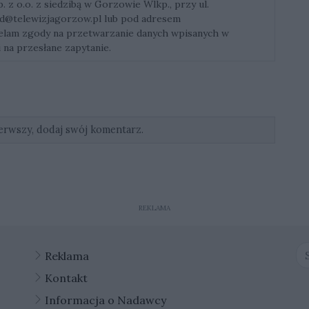
z o.o. z siedzibą w Gorzowie Wlkp., przy ul.
d@telewizjagorzow.pl
lub pod adresem
ielam zgody na przetwarzanie danych wpisanych w
 na przesłane zapytanie.
erwszy, dodaj swój komentarz.
REKLAMA
Reklama
Kontakt
Informacja o Nadawcy