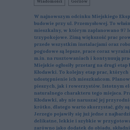
Wiadomości
Gorzów
W najnowszym odcinku Miejskiego Eksp
budowie przy ul. Przemysłowej. To właś
mieszkalny, w którym zaplanowano 97 lok
trzypokojowe. Zimą większość prac pro
przede wszystkim instalacjami oraz ro
pogodowe są lepsze, prace coraz wyraźni
m.in. na rusztowaniach i kontynuują pra
Miejskie ogłosiły przetarg na drugi eta
Kłodawki. To kolejny etap prac, których
udostępnienie ich mieszkańcom. Planow
pieszych, jak i rowerzystów. Istotnym 
naturalnego charakteru tego miejsca. Pr
Kłodawki, aby nie naruszać jej przyrodn
krótko, dlatego warto skorzystać, gdy s
Jerzego pojawiły się już jedne z najba
delikatne, lekkie i szybkie w przygoto
zarówno jako dodatek do obiadu, składnik