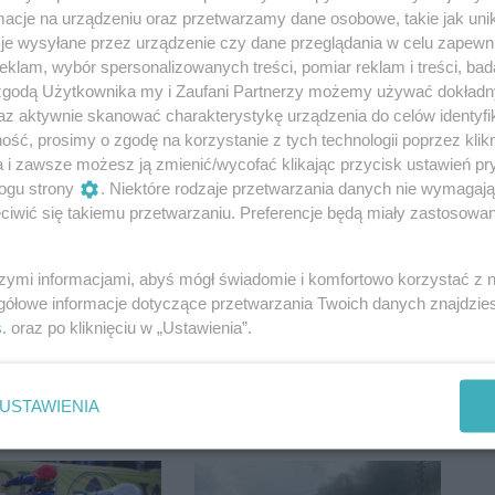
cje na urządzeniu oraz przetwarzamy dane osobowe, takie jak unika
je wysyłane przez urządzenie czy dane przeglądania w celu zapewn
klam, wybór spersonalizowanych treści, pomiar reklam i treści, bad
 jedynym
Znany influencer pojawił
 zgodą Użytkownika my i Zaufani Partnerzy możemy używać dokład
im klubem,
się w Gorzowie. Jego
az aktywnie skanować charakterystykę urządzenia do celów identyfi
miasto
wizyta nie przeszła bez
ść, prosimy o zgodę na korzystanie z tych technologii poprzez klikn
yło finansowanie
echa
a i zawsze możesz ją zmienić/wycofać klikając przycisk ustawień pr
ogu strony
. Niektóre rodzaje przetwarzania danych nie wymagaj
iwić się takiemu przetwarzaniu. Preferencje będą miały zastosowania
szymi informacjami, abyś mógł świadomie i komfortowo korzystać z
gółowe informacje dotyczące przetwarzania Twoich danych znajdzi
s
. oraz po kliknięciu w „Ustawienia”.
ie chcą
Duża inwestycja szykuje
um. Po wakacjach
się w tej części Gorzowa.
ą zbiórkę
Powstanie park handlowy
USTAWIENIA
w