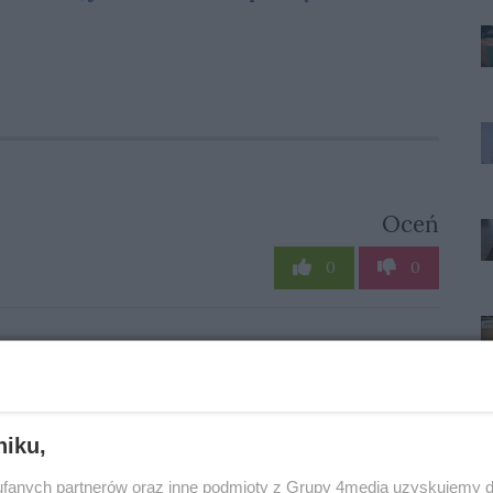
Oceń
0
0
niku,
fanych partnerów oraz inne podmioty z Grupy 4media uzyskujemy d