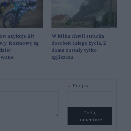
ów szykuje hit
W kilka chwil straciła
owy. Rozmowy są
dorobek całego życia. Z
dziej
domu zostały tylko
owane
zgliszcza
Podpis
Dodaj
komentarz