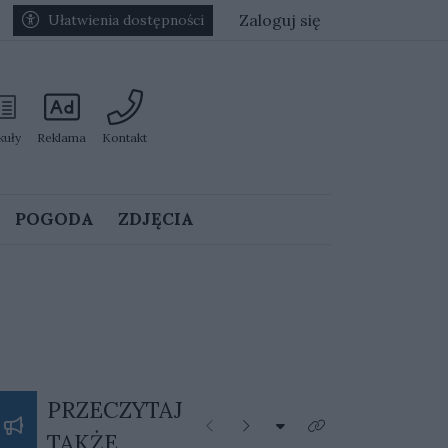
Zaloguj się
Ułatwienia dostępności
kuły
Reklama
Kontakt
POGODA
ZDJĘCIA
PRZECZYTAJ
Rozwiń listę kategorii
Poprzednie
Następne
Kliknij aby zobaczyć 
TAKŻE