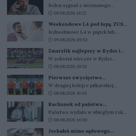
Nigdy nie oddzwaniaj na te
Jeden sygnał z nieznanego
numery
numeru może kosztować nawet
Data dodania artykułu:
09.08.2026 14:22
kilkadziesiąt złotych. Oszuści liczą
Weekendowe L4 pod lupą. ZUS
na odruchowe oddzwonienie i w
zapowiada więcej kontroli
Jednodniowe L4 w piątek lub
ten sposób zarabiają na nas
poniedziałek może wydłużyć
Data dodania artykułu:
09.08.2026 09:53
miliony.
weekend. ZUS widzi wzrost takich
Zmarzlik najlepszy w Rydze i
zwolnień i zapowiada, że dzięki
ponownie ze złotym plastronem!
W sobotni wieczór w Rydze
nowym przepisom łatwiej
odbyło się Grand Prix Łotwy. W
Data dodania artykułu:
08.08.2026 20:52
sprawdzi ich zasadność.
ósmej tegorocznej rundzie cyklu
Pierwsze zwycięstwo
zwycięski okazał się być Bartosz
gorzowskiej Warty
W drugiej kolejce piłkarskiej
Zmarzlik. Anders Thomsen był
Betclic III ligi gorzowskie kluby
Data dodania artykułu:
08.08.2026 16:03
tylko statystom w łotewskim
zamieniły się rolami. Warta
turnieju.
Rachunek od państwa.
wygrała w Gorzowie z Cariną
Wydajemy więcej, niż zarabiamy.
Państwo wydało w ubiegłym roku
Gubin 2:1, a takim samym wynikiem
Kwota rośnie z roku na rok
niemal 2 biliony złotych. To aż 53
Data dodania artykułu:
08.08.2026 14:00
Stilon przegrał w Katowicach ze
222 zł na każdego mieszkańca
Spartą.
Jechałeś mimo sądowego
Polski. Najwięcej pochłonęły