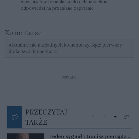
wpisanych w formularzu do celu udzielenia
odpowiedzi na przesłane zapytanie.
Komentarze
Aktualnie nie ma żadnych komentarzy. Bądź pierwszy,
dodaj swój komentarz.
REKLAMA
PRZECZYTAJ
Rozwiń listę
Poprzednie
Następne
Kliknij
TAKŻE
Jeden sygnał i tracisz pieniądze.