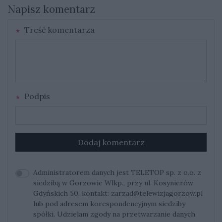
Napisz komentarz
Treść komentarza
Podpis
Dodaj komentarz
Administratorem danych jest TELETOP sp. z o.o. z
siedzibą w Gorzowie Wlkp., przy ul. Kosynierów
Gdyńskich 50, kontakt:
zarzad@telewizjagorzow.pl
lub pod adresem korespondencyjnym siedziby
spółki. Udzielam zgody na przetwarzanie danych