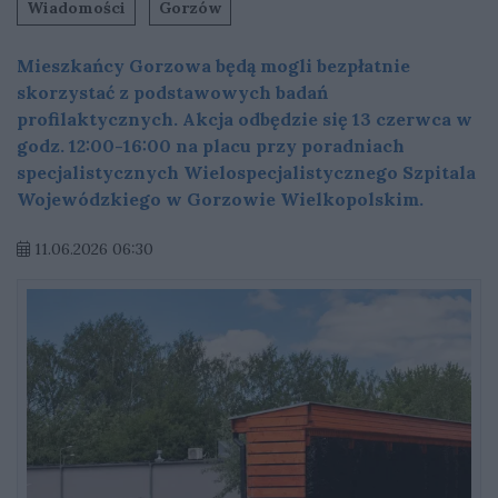
Wiadomości
Gorzów
Mieszkańcy Gorzowa będą mogli bezpłatnie
skorzystać z podstawowych badań
profilaktycznych. Akcja odbędzie się 13 czerwca w
godz. 12:00-16:00 na placu przy poradniach
specjalistycznych Wielospecjalistycznego Szpitala
Wojewódzkiego w Gorzowie Wielkopolskim.
11.06.2026 06:30