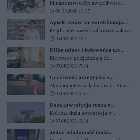
zakazu? Koniec z wyrokami w
Ministerstwo Sprawiedliwości
emerytury, zdrowie i
zawieszeniu. Rząd zaostrza
szykuje ostre zmiany dla
Data dodania artykułu:
08.08.2026 10:07
przepisy dla kierowców
bezpieczeństwo.
kierowców. Za złamanie sądowego
Apteki znów się zareklamują.
zakazu prowadzenia auta i
Ale nie bez ograniczeń
Rząd chce znieść całkowity zakaz
recydywę po alkoholu ma grozić
reklamy aptek. Nadal jednak
Data dodania artykułu:
07.08.2026 17:41
bezwzględne więzienie.
zabronione będą m.in. programy
Kilka minut i ładowarka nie
lojalnościowe, presja zakupowa i
działa. Złodzieje znaleźli sposób
Kierowcy podjeżdżają do
udział dzieci.
na szybki zarobek kosztem
ładowarek i zamiast przewodów
Data dodania artykułu:
07.08.2026 17:24
kierowców
widzą tylko ich resztki. Kradzieże
Uczciwość przegrywa z
kabli stają się plagą, a straty
pieniędzmi. Tak tłumaczymy
Alarmujące wyniki badania. Polacy
operatorów sięgają dziesiątek
finansowe przekręty
coraz częściej przymykają oko na
Data dodania artykułu:
07.08.2026 15:02
tysięcy złotych.
finansowe przekręty. Młodzi i
Duża inwestycja rusza w
zadłużeni najłatwiej
Gorzowie. Umowa podpisana,
Kolejna duża inwestycja w
usprawiedliwiają nieuczciwe
czas na prace
Gorzowie jest coraz bliżej
Data dodania artykułu:
07.08.2026 12:24
zachowania.
rozpoczęcia. Przetarg został
Jedna wiadomość może
rozstrzygnięty, umowy z
kosztować tysiące złotych.