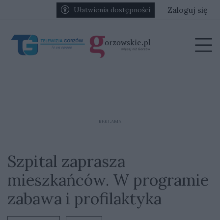
Przejdź do głównych treści
Przejdź do głównego menu
Zaloguj się
Ułatwienia dostępności
menu
Prz
REKLAMA
Szpital zaprasza
mieszkańców. W programie
zabawa i profilaktyka