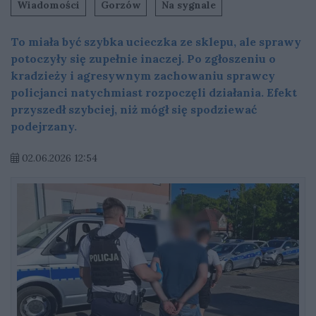
Wiadomości
Gorzów
Na sygnale
To miała być szybka ucieczka ze sklepu, ale sprawy
potoczyły się zupełnie inaczej. Po zgłoszeniu o
kradzieży i agresywnym zachowaniu sprawcy
policjanci natychmiast rozpoczęli działania. Efekt
przyszedł szybciej, niż mógł się spodziewać
podejrzany.
02.06.2026 12:54