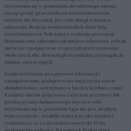
utrzymania się w posiadaniu skradzionego mienia,
zaczął grozić pracownikowi natychmiastowym
użyciem siły fizycznej, po czym zbiegł z miejsca
zdarzenia. Reakcja świebodzińskich służb była
natychmiastowa. Policjanci z wydziału prewencji
błyskawicznie zabezpieczyli miejsce zdarzenia, zebrali
pierwsze rysopisy oraz rozpoczęli przeczesywanie
okolicznych ulic. Równolegle kryminalni przystąpili do
działań operacyjnych.
Dzięki świetnemu przepływowi informacji i
zaangażowaniu, podejrzewany mężczyzna został
zlokalizowany i zatrzymany w bardzo krótkim czasie.
Kradzież mienia połączona z użyciem przemocy lub
groźbą jej natychmiastowego użycia w celu
utrzymania się w posiadaniu łupu nie jest zwykłym
wykroczeniem – kwalifikowana jest jako kradzież
rozbójnicza, za co grozi kara nawet do 10 lat
pozbawienia wolności. Na wniosek Prokuratury