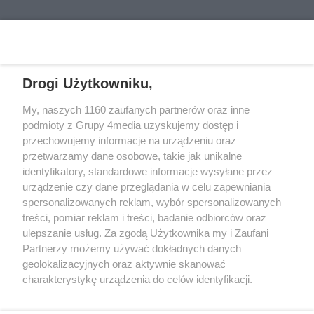
prezes Stali Gorzów, Jarosław
podstawiony zostanie beczkowóz.
REKLAMA
Miłkowski dziennikarz Gazety
Lubuskiej i portalu Gorzów Nasze
Miasto i Przemysław Ciućka
dziennikarz Przeglądu
Drogi Użytkowniku,
Sportowego.
REKLAMA
My, naszych 1160 zaufanych partnerów oraz inne
podmioty z Grupy 4media uzyskujemy dostęp i
przechowujemy informacje na urządzeniu oraz
przetwarzamy dane osobowe, takie jak unikalne
identyfikatory, standardowe informacje wysyłane przez
urządzenie czy dane przeglądania w celu zapewniania
spersonalizowanych reklam, wybór spersonalizowanych
treści, pomiar reklam i treści, badanie odbiorców oraz
ulepszanie usług. Za zgodą Użytkownika my i Zaufani
Partnerzy możemy używać dokładnych danych
geolokalizacyjnych oraz aktywnie skanować
charakterystykę urządzenia do celów identyfikacji.
Reklama
Kontakt
Informacja o Nadawcy
Ponieważ cenimy Twoją prywatność, prosimy o zgodę na
Polityka prywatności
Regulamin portalu
korzystanie z tych technologii poprzez kliknięcie