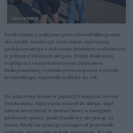
Świebodzińscy policjanci potrzebowali kilku godzin,
aby ustalić, namierzyć i zatrzymać mężczyznę
podejrzewanego o dokonanie kradzieży rozbójniczej
w jednym z lokalnych sklepów. Dzięki doskonałej
współpracy i natychmiastowym działaniom
funkcjonariuszy wydziału prewencji oraz wydziału
kryminalnego, napastnik trafił już do celi.
Do zdarzenia doszło w piątek (29 maja) na terenie
Świebodzina. Mężczyzna wszedł do sklepu, skąd
zabrał asortyment w postaci kawy, a następnie
próbował opuścić punkt handlowy, nie płacąc za
towar. Kiedy na sytuację zareagował pracownik
ochrony, podejrzany stał się agresywny. W celu