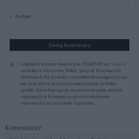
Podpis
Dodaj komentarz
Administratorem danych jest TELETOP sp. z o.o. z
siedzibą w Gorzowie Wlkp., przy ul. Kosynierów
Gdyńskich 50, kontakt:
zarzad@telewizjagorzow.pl
lub pod adresem korespondencyjnym siedziby
spółki. Udzielam zgody na przetwarzanie danych
wpisanych w formularzu do celu udzielenia
odpowiedzi na przesłane zapytanie.
Komentarze