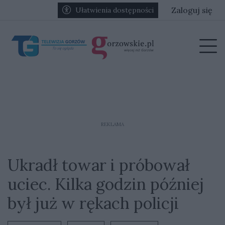
Przejdź do głównych treści
Przejdź do głównego menu
Zaloguj się
Ułatwienia dostępności
menu
Prz
REKLAMA
Ukradł towar i próbował
uciec. Kilka godzin później
był już w rękach policji