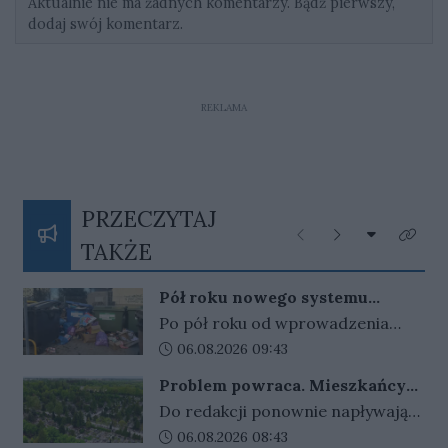
Aktualnie nie ma żadnych komentarzy. Bądź pierwszy,
dodaj swój komentarz.
REKLAMA
PRZECZYTAJ
Rozwiń listę
Poprzednie
Następne
Kliknij
TAKŻE
Pół roku nowego systemu
śmieciowego. Są pytania o jego
Po pół roku od wprowadzenia
skuteczność
nowych zasad pojawiły się pytania
Data dodania artykułu:
06.08.2026 09:43
o funkcjonowanie systemu opłat
Problem powraca. Mieszkańcy
za gospodarowanie odpadami
tracą przedmioty o wartości
Do redakcji ponownie napływają
komunalnymi. Do władz miasta
sentymentalnej
sygnały od mieszkańców, którzy
Data dodania artykułu:
06.08.2026 08:43
trafiła interpelacja dotycząca