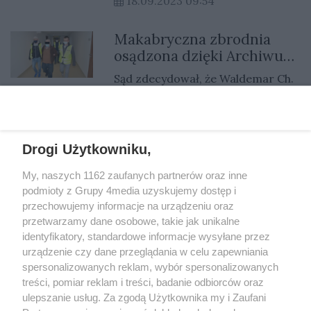
18.09.2023 09:54
córkę. Oboje zostali aresztowani.
Wczoraj przeprowadzono sekcje
Makabryczna zbrodnia
zwłok.
osądzona dzięki Archiwum
X. Kiedy umierała, jeszcze
Sąd zdecydował, że Waldemar Ch.
ja gwałcił
25 lat ma spędzić w więzieniu Taki
jest wyrok za zbrodnię sprzed
01.03.2023 18:00
ponad 30 lat. Okrutny zabójca to
brat senatora PiS.
Drogi Użytkowniku,
My, naszych 1162 zaufanych partnerów oraz inne
REKLAMA
podmioty z Grupy 4media uzyskujemy dostęp i
przechowujemy informacje na urządzeniu oraz
przetwarzamy dane osobowe, takie jak unikalne
identyfikatory, standardowe informacje wysyłane przez
urządzenie czy dane przeglądania w celu zapewniania
spersonalizowanych reklam, wybór spersonalizowanych
treści, pomiar reklam i treści, badanie odbiorców oraz
ulepszanie usług. Za zgodą Użytkownika my i Zaufani