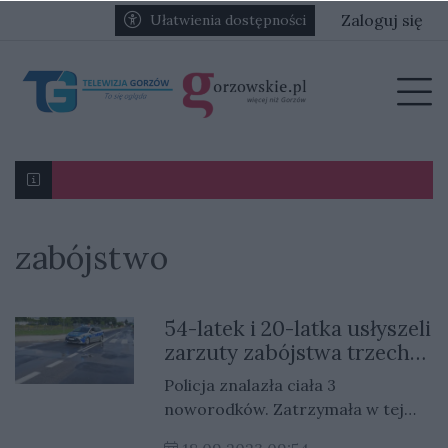
Przejdź do głównych treści
Przejdź do głównego menu
Zaloguj się
Ułatwienia dostępności
menu
Prz
zabójstwo
Karol Gliwiński: „Jesteśmy w stanie namieszać w III l
Ognisko nosówki w schronisku. Prawie 90 psów zagr
54-latek i 20-latka usłyszeli
zarzuty zabójstwa trzech
noworodków. Zwłoki były
Policja znalazła ciała 3
w piwnicy
noworodków. Zatrzymała w tej
sprawie 54-latka i jego 20-letnią