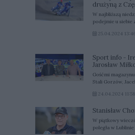
drużyną z Cz
W najbliższą niedz
podejmie u siebie
25.04.2024 13:4
Sport info - I
Jarosław Miłk
Gośćmi magazynu ż
Stali Gorzów, Jac
Miłkowski dzienni
24.04.2024 11:5
Miasto.
Stanisław Cho
W piątkowy wieczó
poległa w Lublini
był Anders Thomse