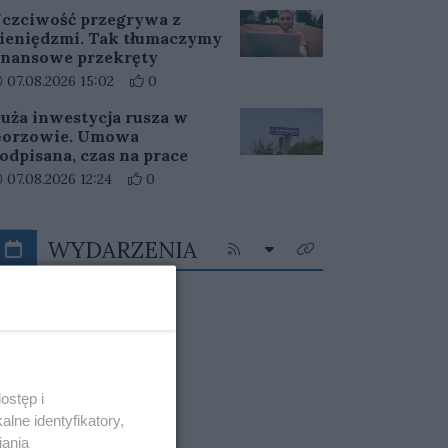
czciwość przegrywa z
ieniędzmi. Tak tłumaczymy
inansowe przekręty
ata dodania artykułu:
Liczba pozytywnych reakcji użytkowników do ar
07.08.2026 15:02
0
uża inwestycja rusza w
orzowie. Umowa
odpisana, czas na prace
ata dodania artykułu:
Liczba pozytywnych reakcji użytkowników do ar
07.08.2026 12:24
0
WYDARZENIA
Rozwiń listę kategorii
Kliknij aby przejść do kanału RSS
Kliknij aby zobaczyć wi
ostęp i
lne identyfikatory,
iania