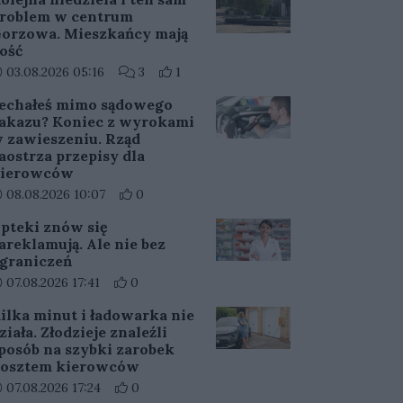
roblem w centrum
orzowa. Mieszkańcy mają
ość
ata dodania artykułu:
Liczba komentarzy artykułu:
Liczba pozytywnych reakcji użytkownikó
03.08.2026 05:16
3
1
echałeś mimo sądowego
akazu? Koniec z wyrokami
 zawieszeniu. Rząd
aostrza przepisy dla
ierowców
ata dodania artykułu:
Liczba pozytywnych reakcji użytkowników do a
08.08.2026 10:07
0
pteki znów się
areklamują. Ale nie bez
graniczeń
ata dodania artykułu:
Liczba pozytywnych reakcji użytkowników do ar
07.08.2026 17:41
0
ilka minut i ładowarka nie
ziała. Złodzieje znaleźli
posób na szybki zarobek
osztem kierowców
ata dodania artykułu:
Liczba pozytywnych reakcji użytkowników do ar
07.08.2026 17:24
0