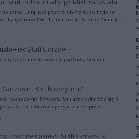
k
W
 o tytuł Indywidualnego Mistrza Świata
1
I
R
k
 na torze Donji Kraljevec w Chorwacji odbyła się
S
W
k
eedway Grand Prix. Tytułu bronił Bartosz Zmarzlik.
D
0
p
1
W
1
p
R
m
n
K
W
t
f
D
0
żużlowiec Stali Gorzów
R
p
m
Z
S
k
e napłynęły do Gorzowa w piątkowy wieczór.
s
w
e
j
W
1
w
2
F
m
D
0
p
m
W
R
p
8
o
 w Gorzowie. Stal faworytem?
R
p
w
r
P
W
k
p
D
n
ielę na stadionie Edwarda Jancarza odbędzie się 3.
l
S
w
w
b
z
igi świata. Do Gorzowa przyjedzie zespół z
D
—
0
W
m
P
D
a
B
2
E
0
C
D
w
p
2
o
w
k
W
m
s
R
r
m
awizowane na mecz Stali Gorzów z
D
1
0
d
b