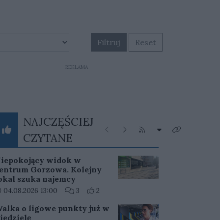
Filtruj
Reset
REKLAMA
NAJCZĘŚCIEJ
Rozwiń listę katego
Poprzednie
Następne
Kliknij aby przejść do ka
Kliknij aby zo
CZYTANE
iepokojący widok w
entrum Gorzowa. Kolejny
okal szuka najemcy
ata dodania artykułu:
Liczba komentarzy artykułu:
Liczba pozytywnych reakcji użytkownikó
04.08.2026 13:00
3
2
alka o ligowe punkty już w
iedzielę