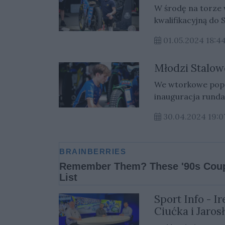
W środę na torze
kwalifikacyjną do
Stali Gorzów.
01.05.2024 18:4
Młodzi Stalo
We wtorkowe popoł
inauguracja runda U24 Ekstraliga
gorzowianie.
30.04.2024 19:0
Sport Info - 
Ciućka i Jaro