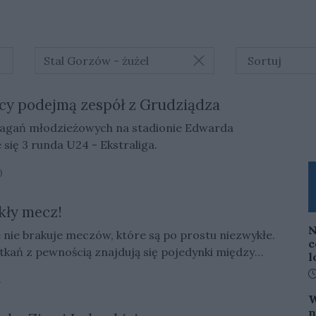
Stal Gorzów - żużel
cy podejmą zespół z Grudziądza
agań młodzieżowych na stadionie Edwarda
się 3 runda U24 - Ekstraliga.
0
kły mecz!
N
 nie brakuje meczów, które są po prostu niezwykłe.
c
tkań z pewnością znajdują się pojedynki między
l
 Góra a Stalą Gorzów. Derby Ziemi Lubuskiej
D
8
pszej żużlowej ligi po prawie trzech latach przerwy.
W
ze w Zielonej Górze odbyła się ich 103. edycja.
n