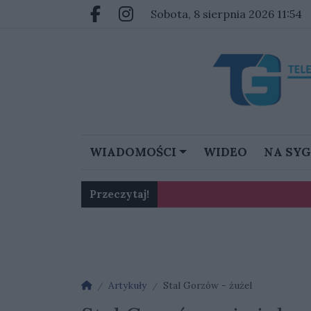
Przejdź do głównych treści
Przejdź do głównego menu
sobota, 8 sierpnia 2026 11:54
Facebook.com
Instagram.com
WIADOMOŚCI
WIDEO
NA SY
Przeczytaj!
Karol Gliwiński: „Jesteśmy w 
Strona główna
Artykuły
Stal Gorzów - żużel