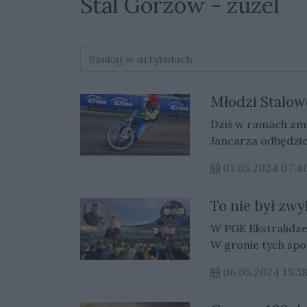
Stal Gorzów - żużel
Młodzi Stalow
Dziś w ramach zm
Jancarza odbędzie 
07.05.2024 07:4
To nie był zwy
W PGE Ekstralidze
W gronie tych spo
Falubazem Zielona
06.05.2024 15:3
powróciły do najle
W niedziele na tor