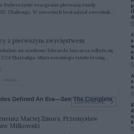
 w Debreczynie rozegrano pierwszą rundę
p
G
 SEC Challenge. W zawodach brał udział zawodnik
d
4
D
J
wcy z pierwszym zwycięstwem
z
w
udnie na stadionie Edwarda Jancarza odbyła się
z
. Mistrzowskiego tytułu bronią
k
D
7
A
REKLAMA
z
o
D
K
d
s
Ireneusz Maciej Zmora, Przemysław
k
sław Miłkowski
D