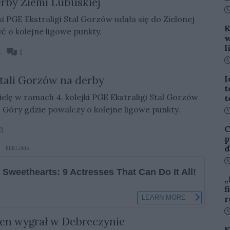
erby Ziemi Lubuskiej
D
i PGE Ekstraligi Stal Gorzów udała się do Zielonej
K
ć o kolejne ligowe punkty.
w
l
05
1
D
tali Gorzów na derby
I
t
ielę w ramach 4. kolejki PGE Ekstraligi Stal Gorzów
t
j Góry gdzie powalczy o kolejne ligowe punkty.
D
C
3
p
d
REKLAMA
D
„
f
r
D
en wygrał w Debreczynie
K