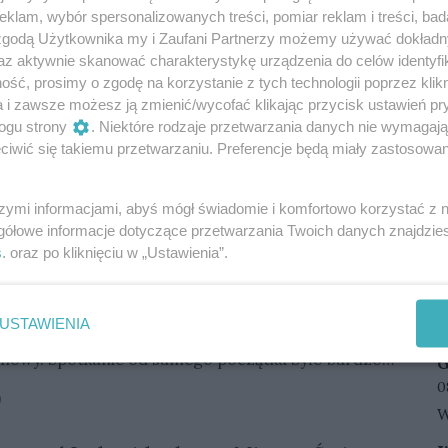
klam, wybór spersonalizowanych treści, pomiar reklam i treści, bad
zór Stal Gorzów pokonała zespół z Częstochowy.
 zgodą Użytkownika my i Zaufani Partnerzy możemy używać dokład
go początku było bardzo zacięte i emocjonujące.
az aktywnie skanować charakterystykę urządzenia do celów identyfi
ść, prosimy o zgodę na korzystanie z tych technologii poprzez klikn
artów należała do miejscowych, jednak w kolejnych
2
a i zawsze możesz ją zmienić/wycofać klikając przycisk ustawień pr
 Częstochowy starali się odrabiać straty.
ogu strony
. Niektóre rodzaje przetwarzania danych nie wymagaj
R
zowianie cieszyli się ze zwycięstwa.
REKLAMA
iwić się takiemu przetwarzaniu. Preferencje będą miały zastosowania
D
0
kuje Vaculika po meczu w Gorzowie!
J
k
szymi informacjami, abyś mógł świadomie i komfortowo korzystać z
13
2
1
W
D
gółowe informacje dotyczące przetwarzania Twoich danych znajdzi
k
z
s
. oraz po kliknięciu w „Ustawienia”.
L
W
D
0
e Lwy postawił się Stali Gorzów
w
Z
USTAWIENIA
j
w
ki PGE Ekstraligi Stal Gorzów podejmowała u siebie
W
g
L
chowy. Spotkanie od samego początku było bardzo
G
p
b
jące.
D
0
w
0
1
W
d
p
G
o