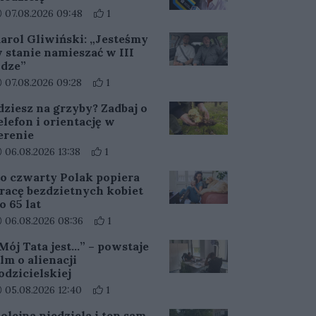
ata dodania artykułu:
Liczba pozytywnych reakcji użytkowników do a
07.08.2026 09:48
1
arol Gliwiński: „Jesteśmy
 stanie namieszać w III
idze”
ata dodania artykułu:
Liczba pozytywnych reakcji użytkowników do a
07.08.2026 09:28
1
dziesz na grzyby? Zadbaj o
elefon i orientację w
erenie
ata dodania artykułu:
Liczba pozytywnych reakcji użytkowników do ar
06.08.2026 13:38
1
o czwarty Polak popiera
racę bezdzietnych kobiet
o 65 lat
ata dodania artykułu:
Liczba pozytywnych reakcji użytkowników do a
06.08.2026 08:36
1
Mój Tata jest…” – powstaje
ilm o alienacji
odzicielskiej
ata dodania artykułu:
Liczba pozytywnych reakcji użytkowników do a
05.08.2026 12:40
1
olejna niedziela i ten sam