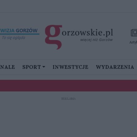
Arty
GNALE
SPORT
INWESTYCJE
WYDARZENIA
REKLAMA
stanie namieszać w III lidze”