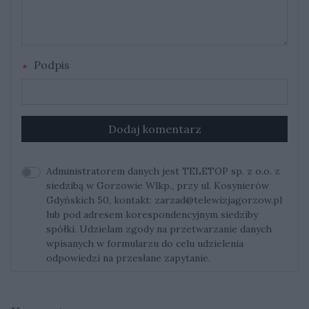
Podpis
Dodaj komentarz
Administratorem danych jest TELETOP sp. z o.o. z
siedzibą w Gorzowie Wlkp., przy ul. Kosynierów
Gdyńskich 50, kontakt:
zarzad@telewizjagorzow.pl
lub pod adresem korespondencyjnym siedziby
spółki. Udzielam zgody na przetwarzanie danych
wpisanych w formularzu do celu udzielenia
odpowiedzi na przesłane zapytanie.