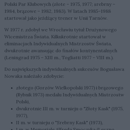
Polski Par Klubowych (złote – 1975, 1977; srebrny –
1984, brązowe – 1982, 1983). W latach 1985–1988
startował jako jeżdżący trener w Unii Tarnów.
W 1977 r. zdobył we Wrocławiu tytuł Drużynowego
Wicemistrza Świata. Kilkukrotnie startował w
eliminacjach Indywidualnych Mistrzostw Świata,
dwukrotnie awansując do finałów kontynentalnych
(Leningrad 1975 – XIII m., Togliatti 1977 – VIII m.).
Do największych indywidualnych sukcesów Bogusława
Nowaka należało zdobycie:
złotego (Gorzów Wielkopolski 1977) i brązowego
(Rybnik 1973) medalu Indywidualnych Mistrzostw
Polski,
dwukrotnie III m. w turnieju o "Złoty Kask" (1975,
1977),
II m. w turnieju o "Srebrny Kask" (1973),
I m. w Memoriale Alfreda Smoczyka (Leszno