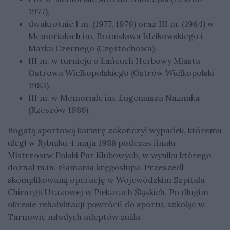
1977),
dwukrotnie I m. (1977, 1979) oraz III m. (1984) w
Memoriałach im. Bronisława Idzikowskiego i
Marka Czernego (Częstochowa),
III m. w turnieju o Łańcuch Herbowy Miasta
Ostrowa Wielkopolskiego (Ostrów Wielkopolski
1983),
III m. w Memoriale im. Eugeniusza Nazimka
(Rzeszów 1986).
Bogatą sportową karierę zakończył wypadek, któremu
uległ w Rybniku 4 maja 1988 podczas finału
Mistrzostw Polski Par Klubowych, w wyniku którego
doznał m.in. złamania kręgosłupa. Przeszedł
skomplikowaną operację w Wojewódzkim Szpitalu
Chirurgii Urazowej w Piekarach Śląskich. Po długim
okresie rehabilitacji powrócił do sportu, szkoląc w
Tarnowie młodych adeptów żużla.