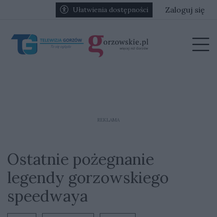
Przejdź do głównych treści
Przejdź do głównego menu
Zaloguj się
Ułatwienia dostępności
menu
Prz
REKLAMA
Ostatnie pożegnanie
legendy gorzowskiego
speedwaya