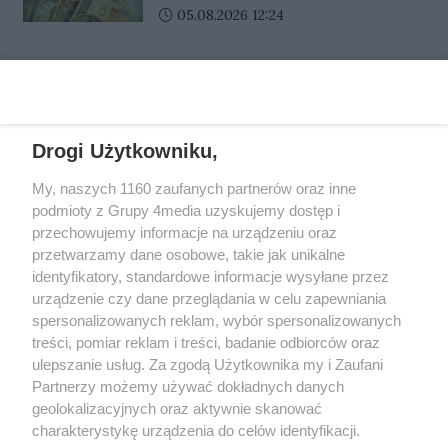
służbę medyczną
przygotowywanych do filmu. Po
swoje metody, by wzbudzić
Data dodania artykułu:
05.08.2026 12:24
urządzeń i atrakcji wodnych.
zakończeniu realizacji dokument
zaufanie i wywołać silne emocje.
Wokół splash parku zaplanowano
ma zostać pokazany w 40 krajach.
Tym razem wykorzystują fałszywe
także przestrzeń wypoczynkową
REKLAMA
informacje o stanie zdrowia
dla całych rodzin. Ma to być
bliskiej osoby, podszywając się pod
ogólnodostępne miejsce, łączące
pracowników służby medycznej.
zabawę dzieci z możliwością
Drogi Użytkowniku,
Jeden telefon miał doprowadzić
odpoczynku dla rodziców i
do przekazania nawet 150 tysięcy
opiekunów.
My, naszych 1160 zaufanych partnerów oraz inne
złotych. Na szczęście dzięki
REKLAMA
podmioty z Grupy 4media uzyskujemy dostęp i
zachowaniu zimnej krwi i
przechowujemy informacje na urządzeniu oraz
ostrożności próba wyłudzenia
przetwarzamy dane osobowe, takie jak unikalne
zakończyła się niepowodzeniem.
identyfikatory, standardowe informacje wysyłane przez
urządzenie czy dane przeglądania w celu zapewniania
spersonalizowanych reklam, wybór spersonalizowanych
treści, pomiar reklam i treści, badanie odbiorców oraz
ulepszanie usług. Za zgodą Użytkownika my i Zaufani
Partnerzy możemy używać dokładnych danych
geolokalizacyjnych oraz aktywnie skanować
charakterystykę urządzenia do celów identyfikacji.
Reklama
Kontakt
Informacja o Nadawcy