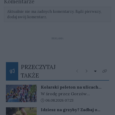
Komentarze
Aktualnie nie ma żadnych komentarzy. Bądź pierwszy,
dodaj swój komentarz.
REKLAMA
PRZECZYTAJ
Rozwiń listę
Poprzednie
Następne
Kliknij
TAKŻE
Kolarski peleton na ulicach
Gorzowa
W środę przez Gorzów
przejechali uczestnicy Tour de
Data dodania artykułu:
06.08.2026 07:23
Pologne. Peleton pojawił się na
Idziesz na grzyby? Zadbaj o
ulicach miasta w ramach
telefon i orientację w terenie