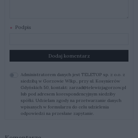
Podpis
Dodaj komentarz
Administratorem danych jest TELETOP sp. z o.o. z
siedzibą w Gorzowie Wlkp., przy ul. Kosynierów
Gdyńskich 50, kontakt:
zarzad@telewizjagorzow.pl
lub pod adresem korespondencyjnym siedziby
spółki. Udzielam zgody na przetwarzanie danych
wpisanych w formularzu do celu udzielenia
odpowiedzi na przesłane zapytanie.
Komentarze