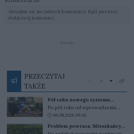
Aktualnie nie ma żadnych komentarzy. Bądź pierwszy,
dodaj swój komentarz.
REKLAMA
PRZECZYTAJ
Rozwiń listę
Poprzednie
Następne
Kliknij
TAKŻE
Pół roku nowego systemu
śmieciowego. Są pytania o jego
Po pół roku od wprowadzenia
skuteczność
nowych zasad pojawiły się pytania
Data dodania artykułu:
06.08.2026 09:43
o funkcjonowanie systemu opłat
Problem powraca. Mieszkańcy
za gospodarowanie odpadami
tracą przedmioty o wartości
Do redakcji ponownie napływają