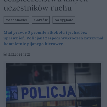
uczestników ruchu
Wiadomości
Gorzów
Na sygnale
Miał prawie 3 promile alkoholu i jechał bez
uprawnień. Policjant Zespołu Wykroczeń zatrzymał
kompletnie pijanego kierowcę.
11.12.2024 12:21