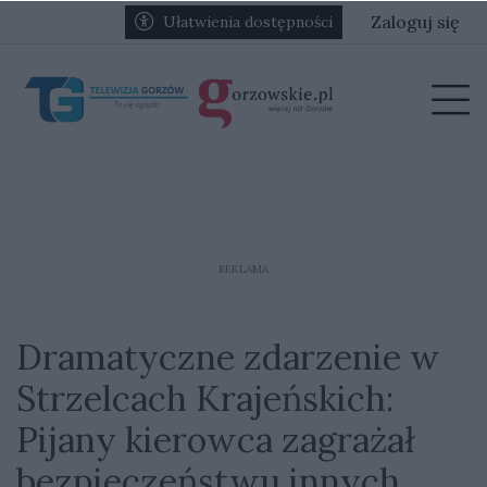
Przejdź do głównych treści
Przejdź do głównego menu
Zaloguj się
Ułatwienia dostępności
menu
Prz
REKLAMA
Dramatyczne zdarzenie w
Strzelcach Krajeńskich:
Pijany kierowca zagrażał
bezpieczeństwu innych