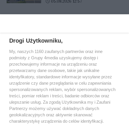
instalacji na rondzie Santockim w
Data dodania artykułu:
05.08.2026 12:57
związane z modernizacją sieci
pozbawienia wolności.
Gorzowie pozostaje wyłączona.
wodociągowej. Na czas prac
Choć od uszkodzenia urządzeń
podstawiony zostanie beczkowóz.
REKLAMA
minęło już sporo czasu,
mieszkańcy i kierowcy nadal nie
wiedzą, kiedy system ponownie
Drogi Użytkowniku,
zacznie działać. Główny
Inspektorat Transportu
My, naszych 1160 zaufanych partnerów oraz inne
Drogowego przyznaje, że
REKLAMA
podmioty z Grupy 4media uzyskujemy dostęp i
procedury wciąż trwają.
przechowujemy informacje na urządzeniu oraz
przetwarzamy dane osobowe, takie jak unikalne
identyfikatory, standardowe informacje wysyłane przez
urządzenie czy dane przeglądania w celu zapewniania
spersonalizowanych reklam, wybór spersonalizowanych
treści, pomiar reklam i treści, badanie odbiorców oraz
ulepszanie usług. Za zgodą Użytkownika my i Zaufani
Partnerzy możemy używać dokładnych danych
geolokalizacyjnych oraz aktywnie skanować
charakterystykę urządzenia do celów identyfikacji.
Reklama
Kontakt
Informacja o Nadawcy
Ponieważ cenimy Twoją prywatność, prosimy o zgodę na