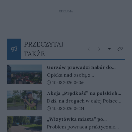
REKLAMA
PRZECZYTAJ
Rozwiń listę
Poprzednie
Następne
Kliknij
TAKŻE
Gorzów prowadzi nabór do
opieki wytchnieniowej. Są
Opieka nad osobą z
jeszcze wolne miejsca
niepełnosprawnością to
Data dodania artykułu:
10.08.2026 06:56
codzienne wyzwanie, które
Akcja „Prędkość” na polskich
wymaga czasu, sił i
drogach
Dziś, na drogach w całej Polsce
zaangażowania. Aby odciążyć
pojawiło się więcej patroli ruchu
Data dodania artykułu:
10.08.2026 06:34
opiekunów i dać im możliwość
drogowego. Policjanci prowadzili
odpoczynku, Miasto prowadzi
„Wizytówka miasta” po
ogólnopolskie działania
nabór do programu opieki
gorzowsku? W niedzielę do
Problem powraca praktycznie
„Prędkość” Mundurowi skupili się
akcji wkroczyła policja
wytchnieniowej. Do wykorzystania