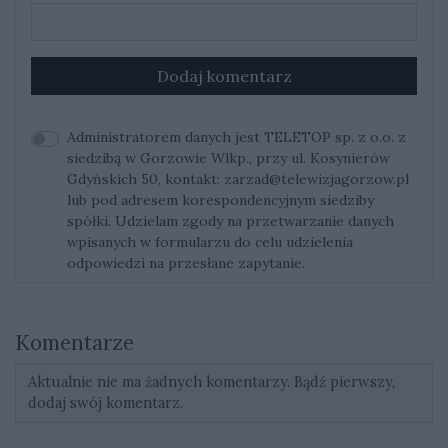
Dodaj komentarz
Administratorem danych jest TELETOP sp. z o.o. z
siedzibą w Gorzowie Wlkp., przy ul. Kosynierów
Gdyńskich 50, kontakt:
zarzad@telewizjagorzow.pl
lub pod adresem korespondencyjnym siedziby
spółki. Udzielam zgody na przetwarzanie danych
wpisanych w formularzu do celu udzielenia
odpowiedzi na przesłane zapytanie.
Komentarze
Aktualnie nie ma żadnych komentarzy. Bądź pierwszy,
dodaj swój komentarz.