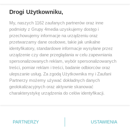
Spartą.
Drogi Użytkowniku,
My, naszych 1162 zaufanych partnerów oraz inne
REKLAMA
podmioty z Grupy 4media uzyskujemy dostęp i
przechowujemy informacje na urządzeniu oraz
przetwarzamy dane osobowe, takie jak unikalne
identyfikatory, standardowe informacje wysyłane przez
urządzenie czy dane przeglądania w celu zapewniania
spersonalizowanych reklam, wybór spersonalizowanych
treści, pomiar reklam i treści, badanie odbiorców oraz
ulepszanie usług. Za zgodą Użytkownika my i Zaufani
Partnerzy możemy używać dokładnych danych
geolokalizacyjnych oraz aktywnie skanować
charakterystykę urządzenia do celów identyfikacji.
Reklama
Kontakt
Informacja o Nadawcy
Ponieważ cenimy Twoją prywatność, prosimy o zgodę na
Polityka prywatności
Regulamin portalu
korzystanie z tych technologii poprzez kliknięcie
„Akceptuję”. Zgoda jest dobrowolna i zawsze możesz ją
zmienić/wycofać klikając przycisk ustawień prywatności
PARTNERZY
USTAWIENIA
Szukaj
znajdujący się w lewym dolnym rogu strony
. Niektóre