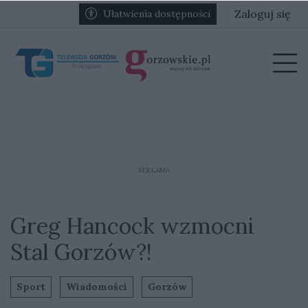
Przejdź do głównych treści
Przejdź do głównego menu
Zaloguj się
Ułatwienia dostępności
menu
Prz
REKLAMA
Greg Hancock wzmocni
Stal Gorzów?!
Sport
Wiadomości
Gorzów