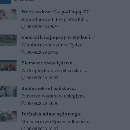
Weekendowe L4 pod lupą. ZUS
zapowiada więcej kontroli
Jednodniowe L4 w piątek lub
poniedziałek może wydłużyć
Data dodania artykułu:
09.08.2026 09:53
weekend. ZUS widzi wzrost
Zmarzlik najlepszy w Rydze i
takich zwolnień i zapowiada, że
ponownie ze złotym
W sobotni wieczór w Rydze
dzięki nowym przepisom łatwiej
plastronem!
odbyło się Grand Prix Łotwy. W
Data dodania artykułu:
08.08.2026 20:52
sprawdzi ich zasadność.
ósmej tegorocznej rundzie
Pierwsze zwycięstwo
cyklu zwycięski okazał się być
gorzowskiej Warty
W drugiej kolejce piłkarskiej
Bartosz Zmarzlik. Anders
Betclic III ligi gorzowskie kluby
Data dodania artykułu:
08.08.2026 16:03
Thomsen był tylko statystom w
zamieniły się rolami. Warta
łotewskim turnieju.
Rachunek od państwa.
wygrała w Gorzowie z Cariną
Wydajemy więcej, niż
Państwo wydało w ubiegłym
Gubin 2:1, a takim samym
zarabiamy. Kwota rośnie z
roku niemal 2 biliony złotych. To
Data dodania artykułu:
08.08.2026 14:00
roku na rok
wynikiem Stilon przegrał w
aż 53 222 zł na każdego
Katowicach ze Spartą.
Jechałeś mimo sądowego
mieszkańca Polski. Najwięcej
zakazu? Koniec z wyrokami w
Ministerstwo Sprawiedliwości
pochłonęły emerytury, zdrowie i
zawieszeniu. Rząd zaostrza
szykuje ostre zmiany dla
Data dodania artykułu:
08.08.2026 10:07