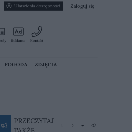
Zaloguj się
Ułatwienia dostępności
kuły
Reklama
Kontakt
POGODA
ZDJĘCIA
PRZECZYTAJ
Rozwiń listę kategorii
Poprzednie
Następne
Kliknij aby zobaczyć 
TAKŻE