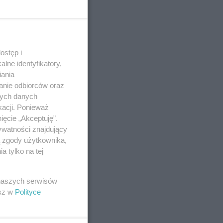
ostęp i
lne identyfikatory,
iania
anie odbiorców oraz
nych danych
kacji. Ponieważ
ięcie „Akceptuję”.
ywatności znajdujący
ą zgody użytkownika,
 tylko na tej
 naszych serwisów
esz w
Polityce