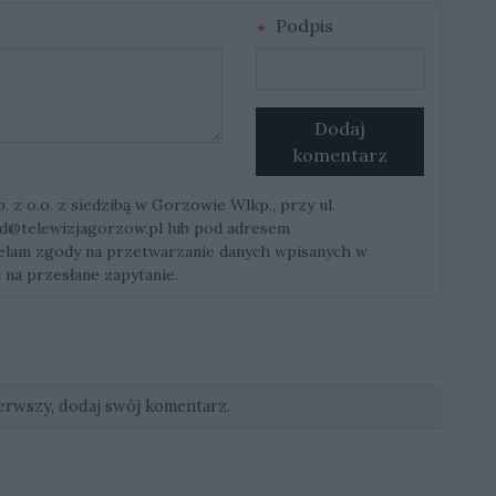
Podpis
Dodaj
komentarz
z o.o. z siedzibą w Gorzowie Wlkp., przy ul.
d@telewizjagorzow.pl
lub pod adresem
ielam zgody na przetwarzanie danych wpisanych w
 na przesłane zapytanie.
erwszy, dodaj swój komentarz.