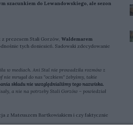
ym szacunkiem do Lewandowskiego, ale sezon
 z prezesem Stali Gorzów,
Waldemarem
odnośnie tych doniesień. Sadowski zdecydowanie
wiła w mediach. Ani Stal nie prowadziła rozmów z
nie mrugał do nas ''oczkiem'' żebyśmy, takie
ania składu nie uwzględnialiśmy tego nazwiska.
sały, a nie na potrzeby Stali Gorzów – powiedział
acja z Mateuszem Bartkowiakiem i czy faktycznie