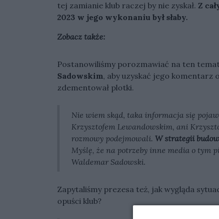
tej zamianie klub raczej by nie zyskał.
Z cał
2023 w jego wykonaniu był słaby.
Zobacz także:
Postanowiliśmy porozmawiać na ten temat
Sadowskim
, aby uzyskać jego komentarz 
zdementował plotki.
Nie wiem skąd, taka informacja się poja
Krzysztofem Lewandowskim, ani Krzysztof 
rozmowy podejmowali.
W strategii budow
Myślę, że na potrzeby inne media o tym pi
Waldemar Sadowski.
Zapytaliśmy prezesa też, jak wygląda sytu
opuści klub?