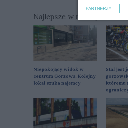
PARTNERZY
Najlepsze w miesiącu
Niepokojący widok w
Stal jest
centrum Gorzowa. Kolejny
gorzowsk
lokal szuka najemcy
któremu 
ogranicz