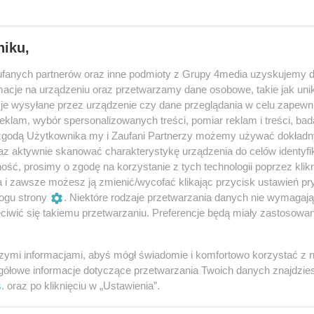
rozmowy. Czekamy na jakieś konkrety. Nie będziemy
tu widzimy tak, jak Mateusz, że zmiana otoczenia
orzów.
niku,
fanych partnerów oraz inne podmioty z Grupy 4media uzyskujemy d
dzieżową w Stali Gorzów stanowić będą
Oskar
cje na urządzeniu oraz przetwarzamy dane osobowe, takie jak unika
je wysyłane przez urządzenie czy dane przeglądania w celu zapewn
klam, wybór spersonalizowanych treści, pomiar reklam i treści, bad
orzowskiego klubu. Na dniach kontrakt ze Stalą
 zgodą Użytkownika my i Zaufani Partnerzy możemy używać dokład
az aktywnie skanować charakterystykę urządzenia do celów identyfi
ść, prosimy o zgodę na korzystanie z tych technologii poprzez klikn
a i zawsze możesz ją zmienić/wycofać klikając przycisk ustawień pr
ogu strony
. Niektóre rodzaje przetwarzania danych nie wymagaj
iwić się takiemu przetwarzaniu. Preferencje będą miały zastosowania
szymi informacjami, abyś mógł świadomie i komfortowo korzystać z
Oceń
gółowe informacje dotyczące przetwarzania Twoich danych znajdzi
s
. oraz po kliknięciu w „Ustawienia”.
3
0