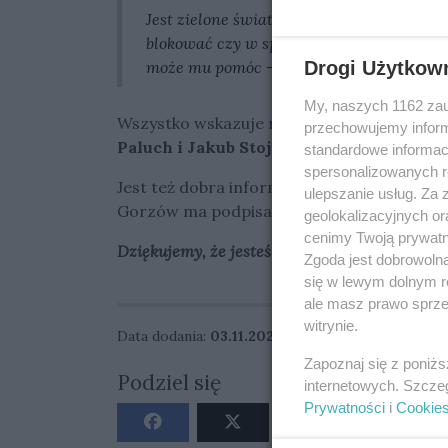
Jest zielone światło. Mateusz prowadzi 
blokować czy w sposób finansowy, po pros
może mu pomóc – wyjaśnił prezes Stali G
Drogi Użytkow
My, naszych 1162 zau
Wszystko wskazuje na to, że formację mło
przechowujemy informa
Paluch i Jakub Stojanowski.
standardowe informac
spersonalizowanych re
Jest też dobra informacja dla miłośników g
ulepszanie usług. Za
Gorzów ma podpisać Jakub Miśkowiak.
geolokalizacyjnych or
cenimy Twoją prywatno
Dziękujemy, że jesteś z nami!
Zgoda jest dobrowoln
się w lewym dolnym r
ale masz prawo sprzec
witrynie.
Data dodania:
03.11.2023 12:35
Zapoznaj się z poniż
Podziel się
internetowych. Szcze
Prywatności
i
Cookie