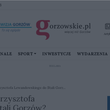
3
Arty
GNALE
SPORT
INWESTYCJE
WYDARZENIA
REKLAMA
rzysztofa Lewandowskiego do Stali Gorz...
Krzysztofa
tali Gorzów?