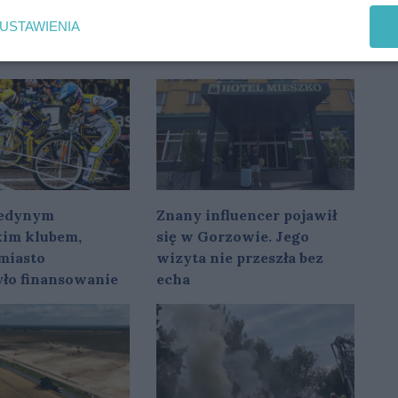
USTAWIENIA
 jedynym
Znany influencer pojawił
im klubem,
się w Gorzowie. Jego
miasto
wizyta nie przeszła bez
yło finansowanie
echa