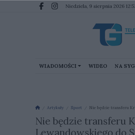
Przejdź do głównych treści
Przejdź do głównego menu
niedziela, 9 sierpnia 2026 12:5
Facebook.com
Instagram.com
WIADOMOŚCI
WIDEO
NA SY
Strona główna
Artykuły
Sport
Nie będzie transferu K
Nie będzie transferu 
Lewandowskiego do S