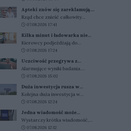
przepisy dla kierowców
bezpieczeństwo.
kierowców. Za złamanie
Apteki znów się zareklamują.
sądowego zakazu prowadzenia
Ale nie bez ograniczeń
Rząd chce znieść całkowity
auta i recydywę po alkoholu ma
zakaz reklamy aptek. Nadal
Data dodania artykułu:
07.08.2026 17:41
grozić bezwzględne więzienie.
jednak zabronione będą m.in.
Kilka minut i ładowarka nie
programy lojalnościowe, presja
działa. Złodzieje znaleźli
Kierowcy podjeżdżają do
zakupowa i udział dzieci.
sposób na szybki zarobek
ładowarek i zamiast przewodów
Data dodania artykułu:
07.08.2026 17:24
kosztem kierowców
widzą tylko ich resztki.
Uczciwość przegrywa z
Kradzieże kabli stają się plagą, a
pieniędzmi. Tak tłumaczymy
Alarmujące wyniki badania.
straty operatorów sięgają
finansowe przekręty
Polacy coraz częściej
Data dodania artykułu:
07.08.2026 15:02
dziesiątek tysięcy złotych.
przymykają oko na finansowe
Duża inwestycja rusza w
przekręty. Młodzi i zadłużeni
Gorzowie. Umowa podpisana,
Kolejna duża inwestycja w
najłatwiej usprawiedliwiają
czas na prace
Gorzowie jest coraz bliżej
Data dodania artykułu:
07.08.2026 12:24
nieuczciwe zachowania.
rozpoczęcia. Przetarg został
Jedna wiadomość może
rozstrzygnięty, umowy z
kosztować tysiące złotych.
Wystarczy krótka wiadomość,
wykonawcą są już podpisane, a
Oszuści wykorzystują
kilka zdań napisanych w
Data dodania artykułu:
07.08.2026 12:12
wakacyjne wyjazdy
teraz trwają przygotowania do