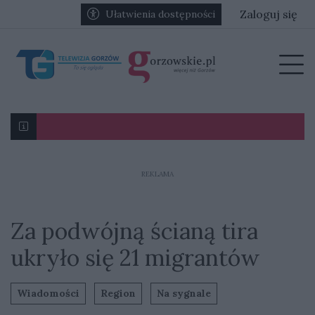
Przejdź do głównych treści
Przejdź do głównego menu
Zaloguj się
Ułatwienia dostępności
menu
Prz
Karol Gliwiński: „Jesteśmy w stanie namieszać w III l
REKLAMA
Za podwójną ścianą tira
ukryło się 21 migrantów
Wiadomości
Region
Na sygnale