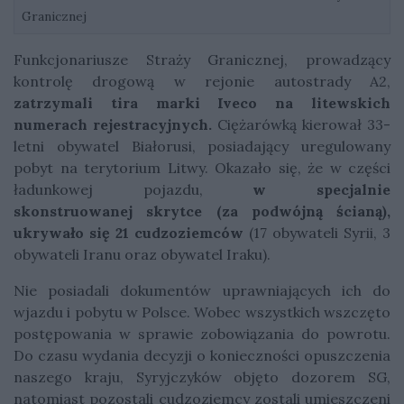
Granicznej
Funkcjonariusze Straży Granicznej, prowadzący
kontrolę drogową w rejonie autostrady A2,
zatrzymali tira marki Iveco na litewskich
numerach rejestracyjnych.
Ciężarówką kierował 33-
letni obywatel Białorusi, posiadający uregulowany
pobyt na terytorium Litwy. Okazało się, że w części
ładunkowej pojazdu,
w specjalnie
skonstruowanej skrytce (za podwójną ścianą),
ukrywało się
21 cudzoziemców
(17 obywateli Syrii, 3
obywateli Iranu oraz obywatel Iraku).
Nie posiadali dokumentów uprawniających ich do
wjazdu i pobytu w Polsce. Wobec wszystkich wszczęto
postępowania w sprawie zobowiązania do powrotu.
Do czasu wydania decyzji o konieczności opuszczenia
naszego kraju, Syryjczyków objęto dozorem SG,
natomiast pozostali cudzoziemcy zostali umieszczeni