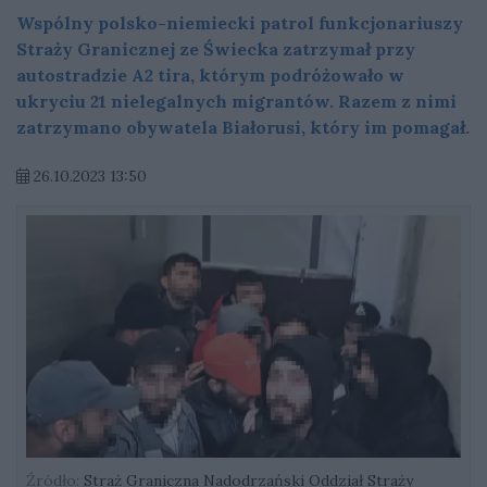
Wspólny polsko-niemiecki patrol funkcjonariuszy
Straży Granicznej ze Świecka zatrzymał przy
autostradzie A2 tira, którym podróżowało w
ukryciu 21 nielegalnych migrantów. Razem z nimi
zatrzymano obywatela Białorusi, który im pomagał.
26.10.2023 13:50
Źródło:
Straż Graniczna Nadodrzański Oddział Straży