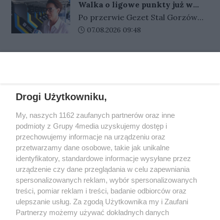
łącznie 55 tysięcy złotych
Walka o ligowe punkty już w
prezes Stali Gorzów, Jarosław
oszczędności.
niedzielę
Po przerwie Gezet Stal Gorzów
Miłkowski dziennikarz Gazety
wraca do ligowego ścigania. W
Data dodania artykułu:
07.08.2026 09:48
Lubuskiej i portalu Gorzów Nasze
niedzielę na stadionie im. Edwarda
Miasto i Przemysław Ciućka
Jancarza gorzowianie zmierzą się
dziennikarz Przeglądu
REKLAMA
z Krono-Plast Włókniarzem
Sportowego.
Częstochowa. Emocji na torze z
pewnością nie zabraknie, a na
Drogi Użytkowniku,
kibiców czeka wiele atrakcji. Bilety
w sprzedaży.
My, naszych 1162 zaufanych partnerów oraz inne
REKLAMA
podmioty z Grupy 4media uzyskujemy dostęp i
przechowujemy informacje na urządzeniu oraz
przetwarzamy dane osobowe, takie jak unikalne
identyfikatory, standardowe informacje wysyłane przez
urządzenie czy dane przeglądania w celu zapewniania
spersonalizowanych reklam, wybór spersonalizowanych
treści, pomiar reklam i treści, badanie odbiorców oraz
ulepszanie usług. Za zgodą Użytkownika my i Zaufani
Partnerzy możemy używać dokładnych danych