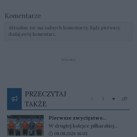
Komentarze
Aktualnie nie ma żadnych komentarzy. Bądź pierwszy,
dodaj swój komentarz.
REKLAMA
PRZECZYTAJ
Rozwiń listę
Poprzednie
Następne
Kliknij
TAKŻE
Pierwsze zwycięstwo
gorzowskiej Warty
W drugiej kolejce piłkarskiej
Betclic III ligi gorzowskie kluby
Data dodania artykułu:
08.08.2026 16:03