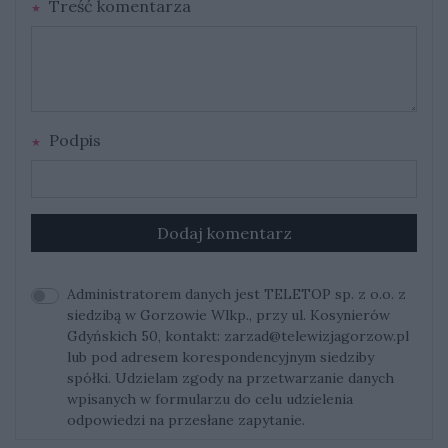
Treść komentarza
Podpis
Dodaj komentarz
Administratorem danych jest TELETOP sp. z o.o. z
siedzibą w Gorzowie Wlkp., przy ul. Kosynierów
Gdyńskich 50, kontakt:
zarzad@telewizjagorzow.pl
lub pod adresem korespondencyjnym siedziby
spółki. Udzielam zgody na przetwarzanie danych
wpisanych w formularzu do celu udzielenia
odpowiedzi na przesłane zapytanie.