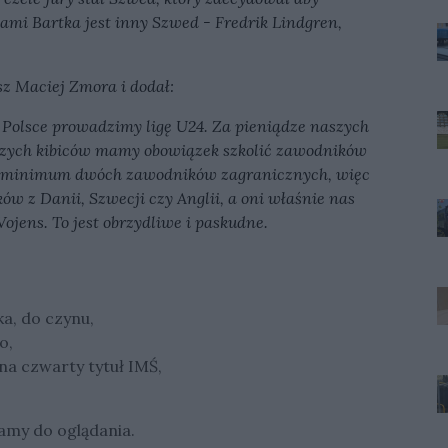
ami Bartka jest inny Szwed - Fredrik Lindgren,
z Maciej Zmora i dodał:
 Polsce prowadzimy ligę U24. Za pieniądze naszych
szych kibiców mamy obowiązek szkolić zawodników
ć minimum dwóch zawodników zagranicznych, więc
w z Danii, Szwecji czy Anglii, a oni właśnie nas
ojens. To jest obrzydliwe i paskudne.
a, do czynu,
o,
na czwarty tytuł IMŚ,
amy do oglądania.