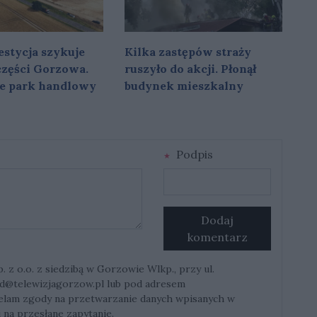
stycja szykuje
Kilka zastępów straży
 części Gorzowa.
ruszyło do akcji. Płonął
e park handlowy
budynek mieszkalny
Podpis
Dodaj
komentarz
z o.o. z siedzibą w Gorzowie Wlkp., przy ul.
d@telewizjagorzow.pl
lub pod adresem
ielam zgody na przetwarzanie danych wpisanych w
 na przesłane zapytanie.