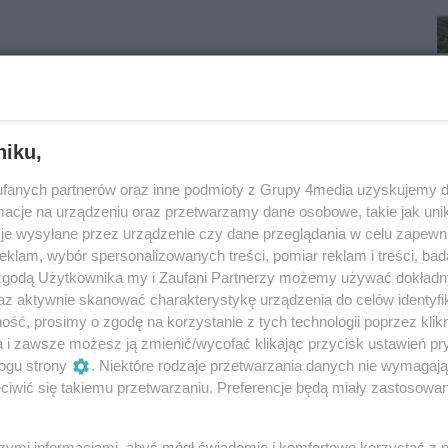
Oceń
niku,
fanych partnerów oraz inne podmioty z Grupy 4media uzyskujemy d
0
1
cje na urządzeniu oraz przetwarzamy dane osobowe, takie jak unika
je wysyłane przez urządzenie czy dane przeglądania w celu zapewn
klam, wybór spersonalizowanych treści, pomiar reklam i treści, bad
 zgodą Użytkownika my i Zaufani Partnerzy możemy używać dokład
az aktywnie skanować charakterystykę urządzenia do celów identyfi
ść, prosimy o zgodę na korzystanie z tych technologii poprzez klikn
a i zawsze możesz ją zmienić/wycofać klikając przycisk ustawień pr
ogu strony
. Niektóre rodzaje przetwarzania danych nie wymagaj
iwić się takiemu przetwarzaniu. Preferencje będą miały zastosowania
szymi informacjami, abyś mógł świadomie i komfortowo korzystać z