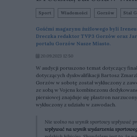
Sport
Wiadomości
Gorzów
Stal G
Gośćmi magazynu żużlowego byli Ireneus
Dreczka redaktor TVP3 Gorzów oraz Jar
portalu Gorzów Nasze Miasto.
20.09.2023 12:50
W audycji poruszono temat dotyczący fina
dotyczących dyskwalifikacji Bartosz Zmarz
Gorzów w sobotę został wykluczony z za
ze sobą w Vojens kombinezonu dedykowaneg
piersiowej znajduje się plastron narzucony
wykluczony z udziału w zawodach.
Nie wolno na wynik sportowy wpływać prz
wpływać na wynik wydarzenia sportowe
polskich kibiców. Skandalem jest to, że n