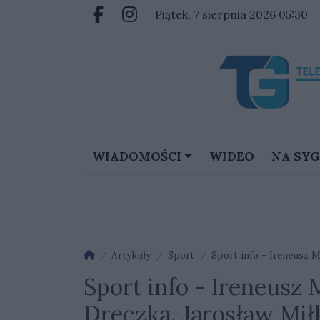
Przejdź do głównych treści
Przejdź do głównego menu
piątek, 7 sierpnia 2026 05:30
Facebook.com
Instagram.com
WIADOMOŚCI
WIDEO
NA SY
Strona główna
Artykuły
Sport
Sport info - Ireneusz M
Sport info - Ireneusz 
Dreczka, Jarosław Mi