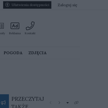
Zaloguj się
Ułatwienia dostępności
kuły
Reklama
Kontakt
POGODA
ZDJĘCIA
PRZECZYTAJ
Rozwiń listę kategorii
Poprzednie
Następne
Kliknij aby zobaczyć 
TAKŻE