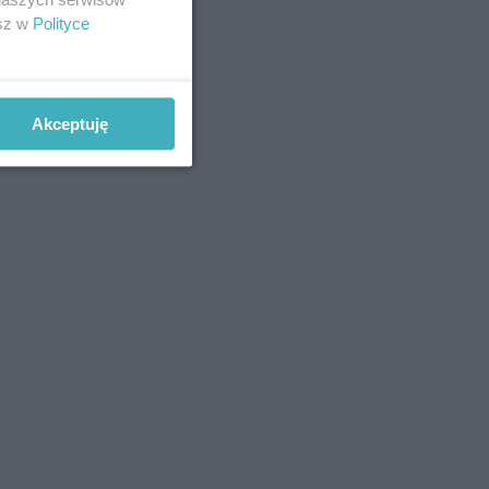
esz w
Polityce
Akceptuję