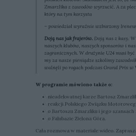
Zmarzlika z zawodów wyrzucić. A za plec
który na tym korzysta
– powiedział wyraźnie wzburzony Ireneus
Doją nas jak frajerów.
Doją nas z kasy. W
naszych klubów, naszych sponsorów i na
zagranicznych. W drużynie U24 musi by
my za nasze pieniądze szkolimy zawodnikó
walnęli po rogach podczas Grand Prix w V
W programie mówiono także o:
nieadekwatnej karze Bartosz Zmarzlik
reakcji Polskiego Związku Motoroweg
o Bartoszu Zmarzliku i jego szansach 
o Falubazie Zielona Góra.
Cała rozmowa w materiale wideo. Zaprasz