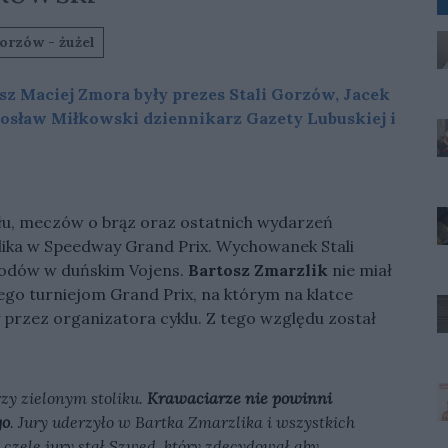
orzów - żużel
z Maciej Zmora były prezes Stali Gorzów, Jacek
osław Miłkowski dziennikarz Gazety Lubuskiej i
łu, meczów o brąz oraz ostatnich wydarzeń
lika w Speedway Grand Prix. Wychowanek Stali
wodów w duńskim Vojens.
Bartosz Zmarzlik
nie miał
o turniejom Grand Prix, na którym na klatce
 przez organizatora cyklu. Z tego względu został
y zielonym stoliku.
Krawaciarze nie powinni
go
. Jury uderzyło w Bartka Zmarzlika i wszystkich
a czele jury stał Szwed, który zdecydował aby