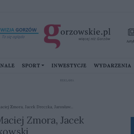
Arty
GNALE
SPORT
INWESTYCJE
WYDARZENIA
REKLAMA
aciej Zmora, Jacek Dreczka, Jarosław...
Maciej Zmora, Jacek
łkowski