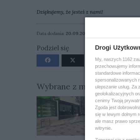
Dziękujemy, że jesteś z nami!
Data dodania:
20.09.2023 12:50
Podziel się
Drogi Użytkow
My, naszych 1162 zau
przechowujemy informa
standardowe informac
spersonalizowanych re
Wybrane z miesiąca
ulepszanie usług. Za
geolokalizacyjnych or
cenimy Twoją prywatno
Zgoda jest dobrowoln
się w lewym dolnym r
ale masz prawo sprzec
witrynie.
Zapoznaj się z poniż