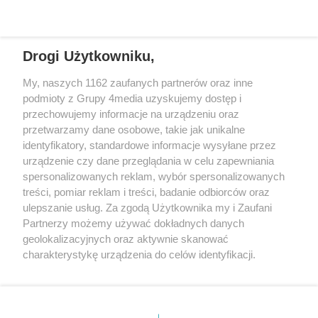
REKLAMA
młodych ludzi opuszczających
rozmowy. Dzielnicowy z Sulęcina
pieczę zastępczą. Gorzowskie
podjął działania, które pozwoliły
Towarzystwo Budownictwa
bezpiecznie zakończyć
Drogi Użytkowniku,
Społecznego i Centrum Usług
interwencję.
Społecznych podpisały
My, naszych 1162 zaufanych partnerów oraz inne
porozumienie, które ma ułatwić
REKLAMA
podmioty z Grupy 4media uzyskujemy dostęp i
im wejście w samodzielne, dorosłe
przechowujemy informacje na urządzeniu oraz
życie.
przetwarzamy dane osobowe, takie jak unikalne
identyfikatory, standardowe informacje wysyłane przez
urządzenie czy dane przeglądania w celu zapewniania
spersonalizowanych reklam, wybór spersonalizowanych
treści, pomiar reklam i treści, badanie odbiorców oraz
ulepszanie usług. Za zgodą Użytkownika my i Zaufani
Partnerzy możemy używać dokładnych danych
geolokalizacyjnych oraz aktywnie skanować
charakterystykę urządzenia do celów identyfikacji.
Reklama
Kontakt
Informacja o Nadawcy
Ponieważ cenimy Twoją prywatność, prosimy o zgodę na
Polityka prywatności
Regulamin portalu
korzystanie z tych technologii poprzez kliknięcie
„Akceptuję”. Zgoda jest dobrowolna i zawsze możesz ją
zmienić/wycofać klikając przycisk ustawień prywatności