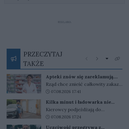
REKLAMA
PRZECZYTAJ
Rozwiń listę
Poprzednie
Następne
Kliknij
TAKŻE
Apteki znów się zareklamują.
Ale nie bez ograniczeń
Rząd chce znieść całkowity zakaz
reklamy aptek. Nadal jednak
Data dodania artykułu:
07.08.2026 17:41
zabronione będą m.in. programy
Kilka minut i ładowarka nie
lojalnościowe, presja zakupowa i
działa. Złodzieje znaleźli sposób
Kierowcy podjeżdżają do
udział dzieci.
na szybki zarobek kosztem
ładowarek i zamiast przewodów
Data dodania artykułu:
07.08.2026 17:24
kierowców
widzą tylko ich resztki. Kradzieże
Uczciwość przegrywa z