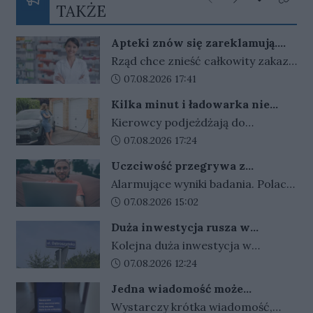
Poprzednie
Następne
Kliknij
TAKŻE
Apteki znów się zareklamują.
Ale nie bez ograniczeń
Rząd chce znieść całkowity zakaz
reklamy aptek. Nadal jednak
Data dodania artykułu:
07.08.2026 17:41
zabronione będą m.in. programy
Kilka minut i ładowarka nie
lojalnościowe, presja zakupowa i
działa. Złodzieje znaleźli sposób
Kierowcy podjeżdżają do
udział dzieci.
na szybki zarobek kosztem
ładowarek i zamiast przewodów
Data dodania artykułu:
07.08.2026 17:24
kierowców
widzą tylko ich resztki. Kradzieże
Uczciwość przegrywa z
kabli stają się plagą, a straty
pieniędzmi. Tak tłumaczymy
Alarmujące wyniki badania. Polacy
operatorów sięgają dziesiątek
finansowe przekręty
coraz częściej przymykają oko na
Data dodania artykułu:
07.08.2026 15:02
tysięcy złotych.
finansowe przekręty. Młodzi i
Duża inwestycja rusza w
zadłużeni najłatwiej
Gorzowie. Umowa podpisana,
Kolejna duża inwestycja w
usprawiedliwiają nieuczciwe
czas na prace
Gorzowie jest coraz bliżej
Data dodania artykułu:
07.08.2026 12:24
zachowania.
rozpoczęcia. Przetarg został
Jedna wiadomość może
rozstrzygnięty, umowy z
kosztować tysiące złotych.
Wystarczy krótka wiadomość,
wykonawcą są już podpisane, a