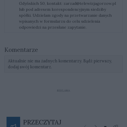
Gdyńskich 50, kontakt:
zarzad@telewizjagorzow.pl
lub pod adresem korespondencyjnym siedziby
spółki. Udzielam zgody na przetwarzanie danych
wpisanych w formularzu do celu udzielenia
odpowiedzi na przesłane zapytanie.
Komentarze
Aktualnie nie ma żadnych komentarzy. Bądź pierwszy,
dodaj swój komentarz.
REKLAMA
PRZECZYTAJ
Rozwiń listę