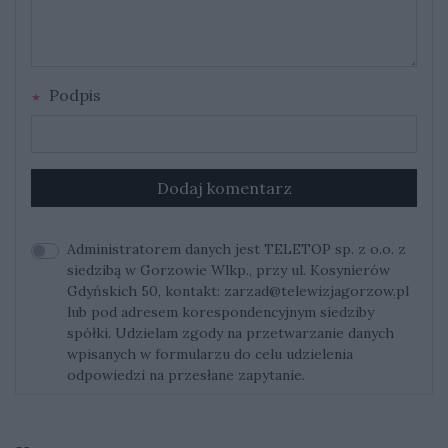
Podpis
Dodaj komentarz
Administratorem danych jest TELETOP sp. z o.o. z
siedzibą w Gorzowie Wlkp., przy ul. Kosynierów
Gdyńskich 50, kontakt:
zarzad@telewizjagorzow.pl
lub pod adresem korespondencyjnym siedziby
spółki. Udzielam zgody na przetwarzanie danych
wpisanych w formularzu do celu udzielenia
odpowiedzi na przesłane zapytanie.