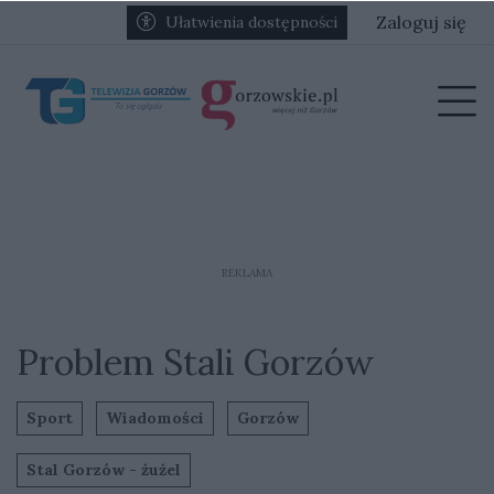
Przejdź do głównych treści
Przejdź do głównego menu
Zaloguj się
Ułatwienia dostępności
menu
Prz
REKLAMA
Problem Stali Gorzów
Sport
Wiadomości
Gorzów
Stal Gorzów - żużel