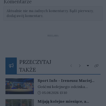
Komentarze
Aktualnie nie ma żadnych komentarzy. Bądź pierwszy,
dodaj swój komentarz.
REKLAMA
PRZECZYTAJ
Rozwiń listę
Poprzednie
Następne
Kliknij
TAKŻE
Sport Info - Ireneusz Maciej
Zmora, Przemysław Ciućka i
Gośćmi kolejnego odcinka
Jarosław Miłkowski
programu Sport Info byli –
Data dodania artykułu:
05.08.2026 13:10
Ireneusz Maciej Zmora były
Mijają kolejne miesiące, a
prezes Stali Gorzów, Jarosław
problem w Gorzowie nadal nie