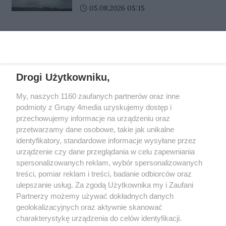
ostrzeżenie
wyszło na jaw, że jest poszukiwany
powinni zachować szczególną
Data dodania artykułu:
05.08.2026 05:15
w wielu miejscach ruch zostanie
listem gończym i ma do odbycia
ostrożność. Instytut Meteorologii
czasowo wstrzymany, a autobusy i
karę trzech lat pozbawienia
i Gospodarki Wodnej wydał
tramwaje mogą kursować z
wolności.
REKLAMA
ostrzeżenie drugiego stopnia.
opóźnieniami.
Drogi Użytkowniku,
My, naszych 1160 zaufanych partnerów oraz inne
REKLAMA
podmioty z Grupy 4media uzyskujemy dostęp i
przechowujemy informacje na urządzeniu oraz
przetwarzamy dane osobowe, takie jak unikalne
identyfikatory, standardowe informacje wysyłane przez
urządzenie czy dane przeglądania w celu zapewniania
spersonalizowanych reklam, wybór spersonalizowanych
treści, pomiar reklam i treści, badanie odbiorców oraz
ulepszanie usług. Za zgodą Użytkownika my i Zaufani
Partnerzy możemy używać dokładnych danych
geolokalizacyjnych oraz aktywnie skanować
charakterystykę urządzenia do celów identyfikacji.
Reklama
Kontakt
Informacja o Nadawcy