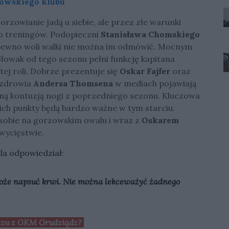
zowskiego klubu
rzowianie jadą u siebie, ale przez złe warunki
do treningów. Podopieczni
Stanisława Chomskiego
a pewno woli walki nie można im odmówić. Mocnym
 Słowak od tego sezonu pełni funkcję kapitana
 tej roli. Dobrze prezentuje się
Oskar Fajfer
oraz
n zdrowia
Andersa Thomsena
w mediach pojawiają
oną kontuzją nogi z poprzedniego sezonu. Kluczowa
ich punkty będą bardzo ważne w tym starciu.
 sobie na gorzowskim owalu i wraz z
Oskarem
wycięstwie.
la odpowiedział:
może napsuć krwi. Nie można lekceważyć żadnego
eczu z GKM Grudziądz?