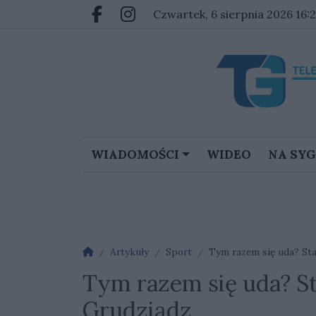
Przejdź do głównych treści
Przejdź do głównego menu
czwartek, 6 sierpnia 2026 16:
Facebook.com
Instagram.com
WIADOMOŚCI
WIDEO
NA SY
Strona główna
Artykuły
Sport
Tym razem się uda? St
Tym razem się uda? S
Grudziądz