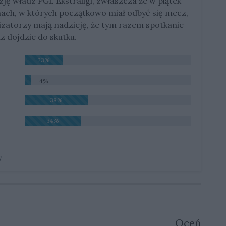
yzję władz PGE Ekstraligi, zwłaszcza że w piątek
nach, w których początkowo miał odbyć się mecz,
nizatorzy mają nadzieję, że tym razem spotkanie
 dojdzie do skutku.
23%
4%
38%
34%
7
Oceń