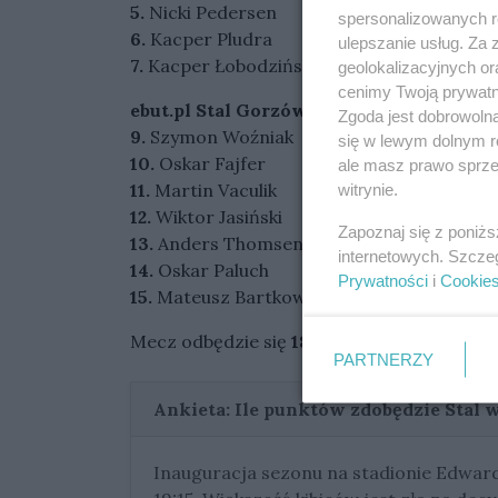
5.
Nicki Pedersen
spersonalizowanych re
6.
Kacper Pludra
ulepszanie usług. Za
7.
Kacper Łobodziński
geolokalizacyjnych or
cenimy Twoją prywatno
ebut.pl Stal Gorzów:
Zgoda jest dobrowoln
9.
Szymon Woźniak
się w lewym dolnym r
10.
Oskar Fajfer
ale masz prawo sprzec
11.
Martin Vaculik
witrynie.
12.
Wiktor Jasiński
Zapoznaj się z poniż
13.
Anders Thomsen
internetowych. Szcze
14.
Oskar Paluch
Prywatności
i
Cookie
15.
Mateusz Bartkowiak
Mecz odbędzie się
18 kwietnia 2023
roku. 
PARTNERZY
Ankieta: Ile punktów zdobędzie Stal
Inauguracja sezonu na stadionie Edwarda