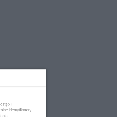
ostęp i
lne identyfikatory,
iania