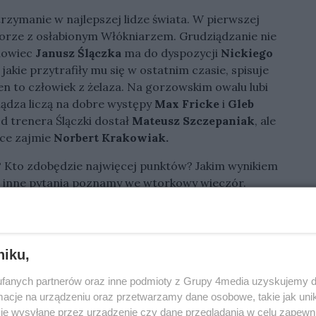
trzymanie w najlepszej lidze świata. W pierwszej
orze z osłabionym Włókniarzem. Grudziądzanie nie
iowiec
Janusz Ślączka
ma do dyspozycji
Nickiego
jakie przytrafiły mu się w ostatnim czasie, spisuje
sen to człowiek z żelaza. Na gorzowskim owalu lubi
ziądza liczą na dobre występy
Max Fricke
i
Gleb
 trenera Ślączki dostał
Mateusz Szczepaniak
, ale
sce zajmie
Norbert Krakowiak.
u? Kto zdobędzie najwięcej punktów? Jakim wynikiem
 i inne pytania poznamy we wtorkowy wieczór.
niku,
fanych partnerów oraz inne podmioty z Grupy 4media uzyskujemy d
cje na urządzeniu oraz przetwarzamy dane osobowe, takie jak unika
je wysyłane przez urządzenie czy dane przeglądania w celu zapewn