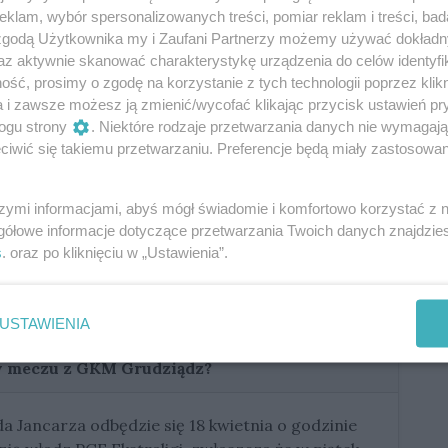
klam, wybór spersonalizowanych treści, pomiar reklam i treści, bad
 zgodą Użytkownika my i Zaufani Partnerzy możemy używać dokład
az aktywnie skanować charakterystykę urządzenia do celów identyfi
ść, prosimy o zgodę na korzystanie z tych technologii poprzez klikn
a i zawsze możesz ją zmienić/wycofać klikając przycisk ustawień pr
ogu strony
. Niektóre rodzaje przetwarzania danych nie wymagaj
iwić się takiemu przetwarzaniu. Preferencje będą miały zastosowania
szymi informacjami, abyś mógł świadomie i komfortowo korzystać z
gółowe informacje dotyczące przetwarzania Twoich danych znajdzi
s
. oraz po kliknięciu w „Ustawienia”.
Pierwszy bieg o godzinie
19:15.
USTAWIENIA
 w meczu z GKM Grudziądz?
 Jancarza odbędzie się 18 kwietnia o godzinie