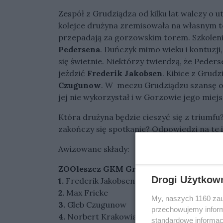
Zespół z Grudziądza od kilku lat walczy o u
kolejce drużyna zremisowała na własnym t
przepadają za gorzowskim torem. Szkolen
Pedersena
. Duńczyk mimo wieku i kontuzji, 
się świetnie. Niektórzy twierdzą, że Peder
jeździć
Frederik Jakobsen
. Kibice z Grud
Czugunow
. W meczu Grudziądzu szansę od
jej nie wykorzystał i w Gorzowie jego miej
Która drużyna będzie cieszyć się z triumf
zakończy się spotkanie? Odpowiedzi na te
Awizowane składy:
ZOOleszcz GKM Grudziądz:
Drogi Użytkow
1.
Frederik Jakobsen
2.
Max Fricke
My, naszych 1160 zau
3.
Gleb Czugunow
przechowujemy informa
4.
Norbert Krakowiak
standardowe informac