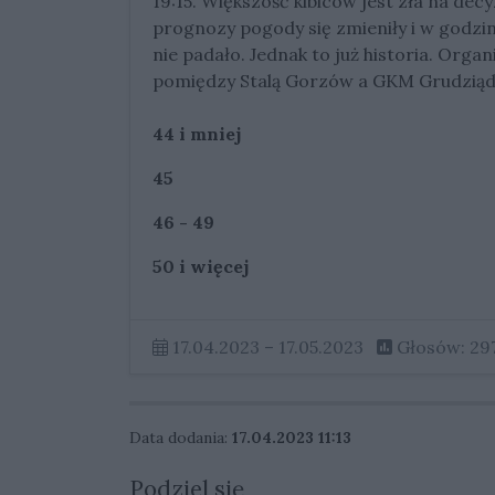
19:15. Większość kibiców jest zła na dec
prognozy pogody się zmieniły i w godzi
nie padało. Jednak to już historia. Orga
pomiędzy Stalą Gorzów a GKM Grudziądz
44 i mniej
45
46 - 49
50 i więcej
17.04.2023 – 17.05.2023
Głosów: 29
Data dodania:
17.04.2023 11:13
Podziel się