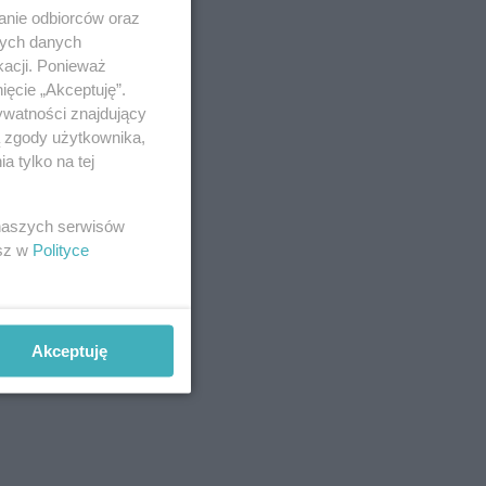
anie odbiorców oraz
nych danych
kacji. Ponieważ
ięcie „Akceptuję”.
ywatności znajdujący
ą zgody użytkownika,
 tylko na tej
 naszych serwisów
esz w
Polityce
Akceptuję