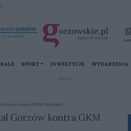
27
Arty
GNALE
SPORT
INWESTYCJE
WYDARZENIA
REKLAMA
al Gorzów kontra GKM Grudziądz
tal Gorzów kontra GKM