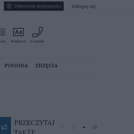
Zaloguj się
Ułatwienia dostępności
kuły
Reklama
Kontakt
POGODA
ZDJĘCIA
PRZECZYTAJ
Rozwiń listę kategorii
Poprzednie
Następne
Kliknij aby zobaczyć 
TAKŻE