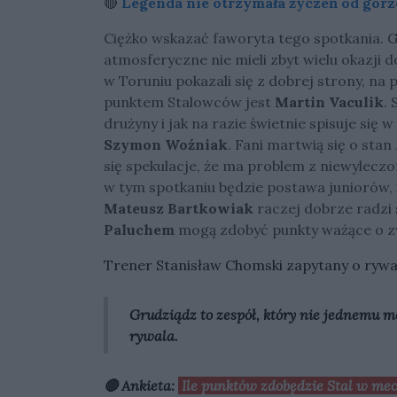
🔴
Legenda nie otrzymała życzeń od gor
Ciężko wskazać faworyta tego spotkania. Go
atmosferyczne nie mieli zbyt wielu okazji 
w Toruniu pokazali się z dobrej strony, n
punktem Stalowców jest
Martin Vaculik
.
drużyny i jak na razie świetnie spisuje się w
Szymon Woźniak
. Fani martwią się o sta
się spekulacje, że ma problem z niewylecz
w tym spotkaniu będzie postawa juniorów, 
Mateusz Bartkowiak
raczej dobrze radzi
Paluchem
mogą zdobyć punkty ważące o z
Trener Stanisław Chomski zapytany o rywa
Grudziądz to zespół, który nie jednemu 
rywala.
🔴 Ankieta:
Ile punktów zdobędzie Stal w m