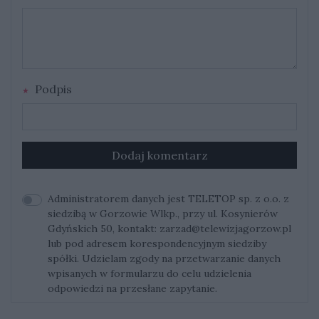
Podpis
Dodaj komentarz
Administratorem danych jest TELETOP sp. z o.o. z
siedzibą w Gorzowie Wlkp., przy ul. Kosynierów
Gdyńskich 50, kontakt:
zarzad@telewizjagorzow.pl
lub pod adresem korespondencyjnym siedziby
spółki. Udzielam zgody na przetwarzanie danych
wpisanych w formularzu do celu udzielenia
odpowiedzi na przesłane zapytanie.