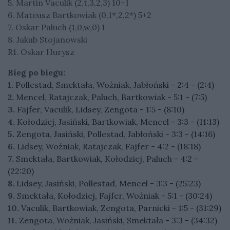
5. Martin Vaculik (2,t,3,2,3) 10+1
6. Mateusz Bartkowiak (0,1*,2,2*) 5+2
7. Oskar Paluch (1,0,w,0) 1
8. Jakub Stojanowski
R1. Oskar Hurysz
Bieg po biegu:
1.
Pollestad, Smektała, Woźniak, Jabłoński - 2:4 - (2:4)
2.
Mencel, Ratajczak, Paluch, Bartkowiak - 5:1 - (7:5)
3.
Fajfer, Vaculik, Lidsey, Zengota - 1:5 - (8:10)
4.
Kołodziej, Jasiński, Bartkowiak, Mencel - 3:3 - (11:13)
5.
Zengota, Jasiński, Pollestad, Jabłoński - 3:3 - (14:16)
6.
Lidsey, Woźniak, Ratajczak, Fajfer - 4:2 - (18:18)
7.
Smektała, Bartkowiak, Kołodziej, Paluch - 4:2 -
(22:20)
8.
Lidsey, Jasiński, Pollestad, Mencel - 3:3 - (25:23)
9.
Smektała, Kołodziej, Fajfer, Woźniak - 5:1 - (30:24)
10.
Vaculik, Bartkowiak, Zengota, Parnicki - 1:5 - (31:29)
11.
Zengota, Woźniak, Jasiński, Smektała - 3:3 - (34:32)