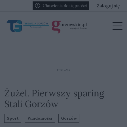
Przejdź do głównych treści
Przejdź do głównego menu
Zaloguj się
Ułatwienia dostępności
menu
Prz
REKLAMA
Żużel. Pierwszy sparing
Stali Gorzów
Sport
Wiadomości
Gorzów