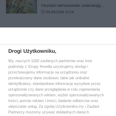
rekreacyjne. Najmłodsi będą mogli
była jedna ze scen
przestępcy podszywają się pod
Oszuści nieustannie zmieniają
korzystać z różnego rodzaju
służbę medyczną
przygotowywanych do filmu. Po
swoje metody, by wzbudzić
Data dodania artykułu:
05.08.2026 12:24
urządzeń i atrakcji wodnych.
zakończeniu realizacji dokument
zaufanie i wywołać silne emocje.
Wokół splash parku zaplanowano
ma zostać pokazany w 40 krajach.
Tym razem wykorzystują fałszywe
także przestrzeń wypoczynkową
REKLAMA
informacje o stanie zdrowia
dla całych rodzin. Ma to być
bliskiej osoby, podszywając się pod
ogólnodostępne miejsce, łączące
pracowników służby medycznej.
zabawę dzieci z możliwością
Jeden telefon miał doprowadzić
odpoczynku dla rodziców i
Drogi Użytkowniku,
do przekazania nawet 150 tysięcy
opiekunów.
REKLAMA
złotych. Na szczęście dzięki
My, naszych 1160 zaufanych partnerów oraz inne
podmioty z Grupy 4media uzyskujemy dostęp i
zachowaniu zimnej krwi i
przechowujemy informacje na urządzeniu oraz
ostrożności próba wyłudzenia
przetwarzamy dane osobowe, takie jak unikalne
zakończyła się niepowodzeniem.
identyfikatory, standardowe informacje wysyłane przez
urządzenie czy dane przeglądania w celu zapewniania
spersonalizowanych reklam, wybór spersonalizowanych
treści, pomiar reklam i treści, badanie odbiorców oraz
ulepszanie usług. Za zgodą Użytkownika my i Zaufani
Partnerzy możemy używać dokładnych danych