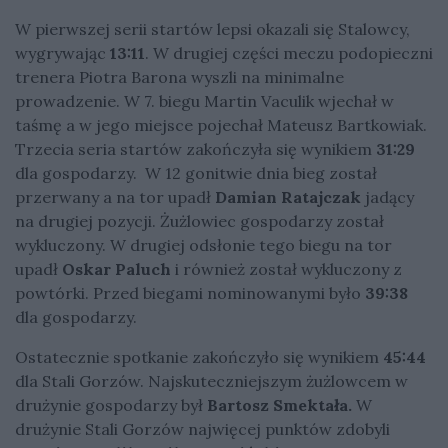
W pierwszej serii startów lepsi okazali się Stalowcy,
wygrywając
13:11
. W drugiej części meczu podopieczni
trenera Piotra Barona wyszli na minimalne
prowadzenie. W 7. biegu Martin Vaculik wjechał w
taśmę a w jego miejsce pojechał Mateusz Bartkowiak.
Trzecia seria startów zakończyła się wynikiem
31:29
dla gospodarzy. W 12 gonitwie dnia bieg został
przerwany a na tor upadł
Damian Ratajczak
jadący
na drugiej pozycji. Żużlowiec gospodarzy został
wykluczony. W drugiej odsłonie tego biegu na tor
upadł
Oskar Paluch
i również został wykluczony z
powtórki. Przed biegami nominowanymi było
39:38
dla gospodarzy.
Ostatecznie spotkanie zakończyło się wynikiem
45:44
dla Stali Gorzów. Najskuteczniejszym żużlowcem w
drużynie gospodarzy był
Bartosz Smektała.
W
drużynie Stali Gorzów najwięcej punktów zdobyli