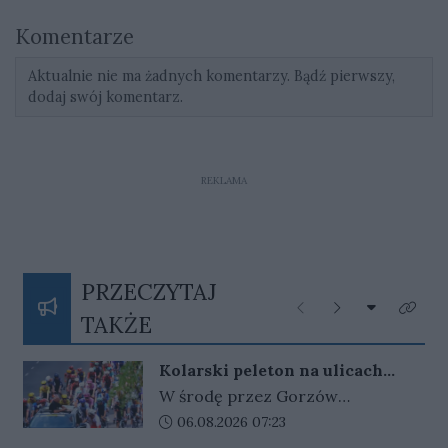
Komentarze
Aktualnie nie ma żadnych komentarzy. Bądź pierwszy,
dodaj swój komentarz.
REKLAMA
PRZECZYTAJ
Rozwiń listę
Poprzednie
Następne
Kliknij
TAKŻE
Kolarski peleton na ulicach
Gorzowa
W środę przez Gorzów
przejechali uczestnicy Tour de
Data dodania artykułu:
06.08.2026 07:23
Pologne. Peleton pojawił się na