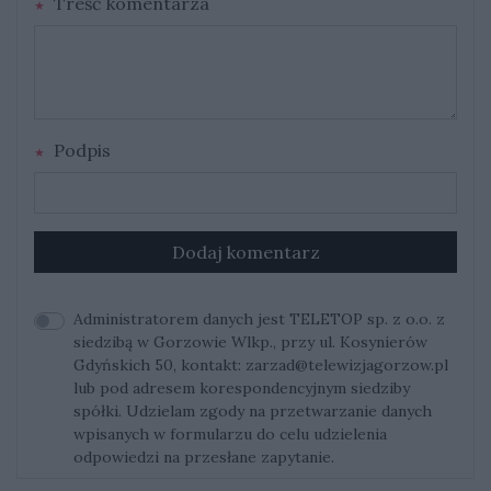
Treść komentarza
Podpis
Dodaj komentarz
Administratorem danych jest TELETOP sp. z o.o. z
siedzibą w Gorzowie Wlkp., przy ul. Kosynierów
Gdyńskich 50, kontakt:
zarzad@telewizjagorzow.pl
lub pod adresem korespondencyjnym siedziby
spółki. Udzielam zgody na przetwarzanie danych
wpisanych w formularzu do celu udzielenia
odpowiedzi na przesłane zapytanie.