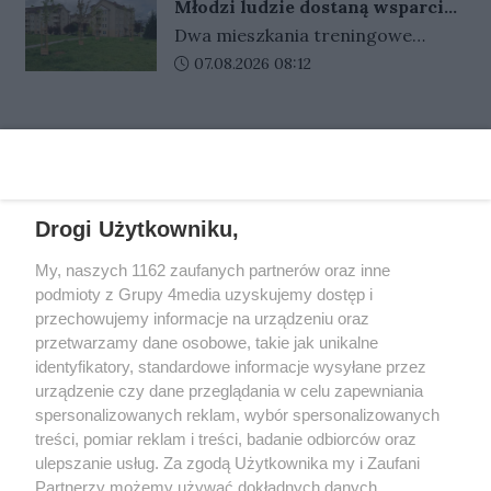
Karol Gliwiński rozmawiał z
Młodzi ludzie dostaną wsparcie
była poważna, a niewłaściwy ruch
Ireneuszem Maciejem Zmorą.
na starcie w dorosłość. Nowe
Dwa mieszkania treningowe
mógł mieć tragiczne
rozwiązanie w Gorzowie
powstaną na osiedlu GTBS na
Data dodania artykułu:
07.08.2026 08:12
konsekwencje. Na miejscu
Górczynie, a to dopiero część
potrzebne były opanowanie,
wsparcia przygotowanego dla
doświadczenie i umiejętność
REKLAMA
młodych ludzi opuszczających
rozmowy. Dzielnicowy z Sulęcina
pieczę zastępczą. Gorzowskie
podjął działania, które pozwoliły
Towarzystwo Budownictwa
bezpiecznie zakończyć
Społecznego i Centrum Usług
Drogi Użytkowniku,
interwencję.
Społecznych podpisały
REKLAMA
My, naszych 1162 zaufanych partnerów oraz inne
porozumienie, które ma ułatwić
podmioty z Grupy 4media uzyskujemy dostęp i
im wejście w samodzielne, dorosłe
przechowujemy informacje na urządzeniu oraz
życie.
przetwarzamy dane osobowe, takie jak unikalne
identyfikatory, standardowe informacje wysyłane przez
urządzenie czy dane przeglądania w celu zapewniania
spersonalizowanych reklam, wybór spersonalizowanych
treści, pomiar reklam i treści, badanie odbiorców oraz
ulepszanie usług. Za zgodą Użytkownika my i Zaufani
Partnerzy możemy używać dokładnych danych