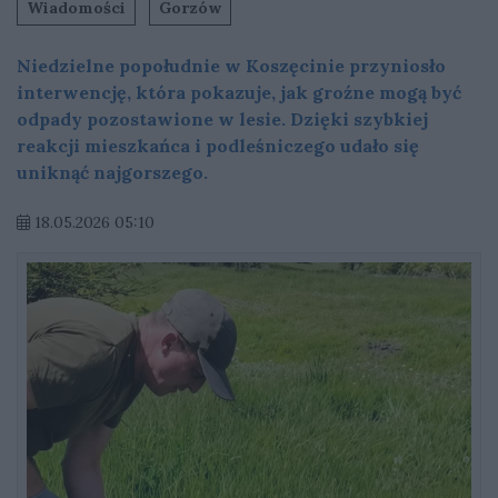
Wiadomości
Gorzów
Niedzielne popołudnie w Koszęcinie przyniosło
interwencję, która pokazuje, jak groźne mogą być
odpady pozostawione w lesie. Dzięki szybkiej
reakcji mieszkańca i podleśniczego udało się
uniknąć najgorszego.
18.05.2026 05:10