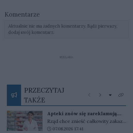
Komentarze
Aktualnie nie ma żadnych komentarzy. Bądź pierwszy,
dodaj swój komentarz.
REKLAMA
PRZECZYTAJ
Rozwiń listę
Poprzednie
Następne
Kliknij
TAKŻE
Apteki znów się zareklamują.
Ale nie bez ograniczeń
Rząd chce znieść całkowity zakaz
reklamy aptek. Nadal jednak
Data dodania artykułu:
07.08.2026 17:41