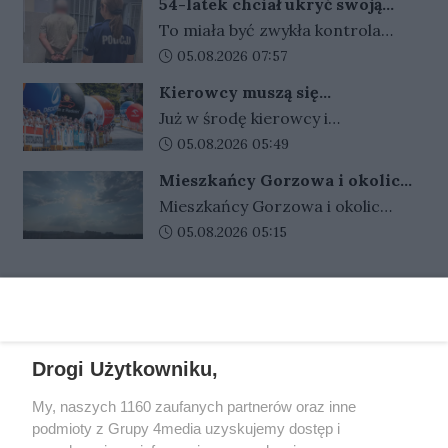
54-latek chciał ukryć swoją
zostać podniesiony do wyższego
oferty przygotowanej przez
wartości 1500 zł pochodzi z
tożsamość. Funkcjonariusze nie
stopnia.
To miała być zwykła kontrola
POLREGIO we współpracy z
dali się zwieść
kradzieży, a 42-latek może
drogowa, jednak szybko okazało
Data dodania artykułu:
05.08.2026 07:57
Urzędem Marszałkowskim
wkrótce usłyszeć zarzut.
się, że jeden z pasażerów ma
Województwa Lubuskiego.
Kierowcy muszą się
powody do ukrywania swojej
Uprawnieni pasażerowie zapłacą
przygotować. W środę centrum
Już w środę kierowcy i
tożsamości. Mężczyzna podał
Gorzowa czekają duże
zaledwie 1 zł za bilet dobowy lub 10
pasażerowie komunikacji miejskiej
Data dodania artykułu:
05.08.2026 05:49
utrudnienia
policjantom fałszywe dane i
zł za miesięczny bilet sieciowy.
muszą przygotować się na spore
okazał dokument, który wzbudził
Mieszkańcy Gorzowa i okolic
utrudnienia. W związku ze startem
ich podejrzenia. Chwilę później
muszą uważać. Wydano
Mieszkańcy Gorzowa i okolic
trzeciego etapu Tour de Pologne
ostrzeżenie
wyszło na jaw, że jest poszukiwany
powinni zachować szczególną
Data dodania artykułu:
05.08.2026 05:15
w wielu miejscach ruch zostanie
listem gończym i ma do odbycia
ostrożność. Instytut Meteorologii
czasowo wstrzymany, a autobusy i
karę trzech lat pozbawienia
i Gospodarki Wodnej wydał
tramwaje mogą kursować z
wolności.
REKLAMA
ostrzeżenie drugiego stopnia.
opóźnieniami.
Drogi Użytkowniku,
My, naszych 1160 zaufanych partnerów oraz inne
REKLAMA
podmioty z Grupy 4media uzyskujemy dostęp i