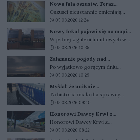
operatora obrazu. Nagrywana
Nowa fala oszustw. Teraz
procedury wciąż trwają.
rekreacyjne. Najmłodsi będą mogli
była jedna ze scen
przestępcy podszywają się pod
Oszuści nieustannie zmieniają
korzystać z różnego rodzaju
służbę medyczną
przygotowywanych do filmu. Po
swoje metody, by wzbudzić
Data dodania artykułu:
05.08.2026 12:24
urządzeń i atrakcji wodnych.
zakończeniu realizacji dokument
zaufanie i wywołać silne emocje.
Wokół splash parku zaplanowano
Nowy lokal pojawi się na mapie
ma zostać pokazany w 40 krajach.
Tym razem wykorzystują fałszywe
także przestrzeń wypoczynkową
Gorzowa. Znamy datę otwarcia
W jednej z galerii handlowych w
informacje o stanie zdrowia
dla całych rodzin. Ma to być
Gorzowie szykuje się kolejne
Data dodania artykułu:
05.08.2026 10:35
bliskiej osoby, podszywając się pod
ogólnodostępne miejsce, łączące
otwarcie. Zmiana dotyczy strefy
pracowników służby medycznej.
Załamanie pogody nad
zabawę dzieci z możliwością
gastronomicznej, gdzie po
Jeden telefon miał doprowadzić
Gorzowem. Wydano alert dla
odpoczynku dla rodziców i
Po wyjątkowo gorącym dniu
zamknięciu dotychczasowego
regionu
do przekazania nawet 150 tysięcy
opiekunów.
mieszkańcy Gorzowa i okolic
Data dodania artykułu:
05.08.2026 10:29
lokalu pojawi się nowa marka.
złotych. Na szczęście dzięki
powinni przygotować się na
Znamy już datę inauguracji oraz
Myślał, że uniknie
zachowaniu zimnej krwi i
gwałtowne pogorszenie pogody.
specjalną ofertę przygotowaną
odpowiedzialności. Wpadł
ostrożności próba wyłudzenia
Ta historia miała dla sprawcy
Instytut Meteorologii i
podczas przejażdżki po mieście
dla pierwszych klientów.
zakończyła się niepowodzeniem.
wyjątkowo krótki ciąg dalszy. Kilka
Data dodania artykułu:
05.08.2026 09:40
Gospodarki Wodnej wydał
dni po kradzieży policjanci
ostrzeżenie pierwszego stopnia.
Honorowi Dawcy Krwi z
zauważyli mężczyznę
Synoptycy nie wykluczają, że
Lubuskiego pojadą pociągami już
Honorowi Dawcy Krwi z
poruszającego się rowerem, który
za 1 zł
sytuacja będzie się rozwijać na
województwa lubuskiego mogą od
Data dodania artykułu:
05.08.2026 08:22
wzbudził ich zainteresowanie.
tyle dynamicznie, iż alert może
3 sierpnia korzystać z nowej
Szybko okazało się, że jednoślad o