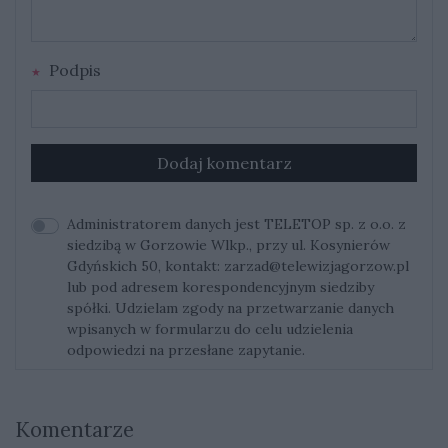
Podpis
Dodaj komentarz
Administratorem danych jest TELETOP sp. z o.o. z
siedzibą w Gorzowie Wlkp., przy ul. Kosynierów
Gdyńskich 50, kontakt:
zarzad@telewizjagorzow.pl
lub pod adresem korespondencyjnym siedziby
spółki. Udzielam zgody na przetwarzanie danych
wpisanych w formularzu do celu udzielenia
odpowiedzi na przesłane zapytanie.
Komentarze