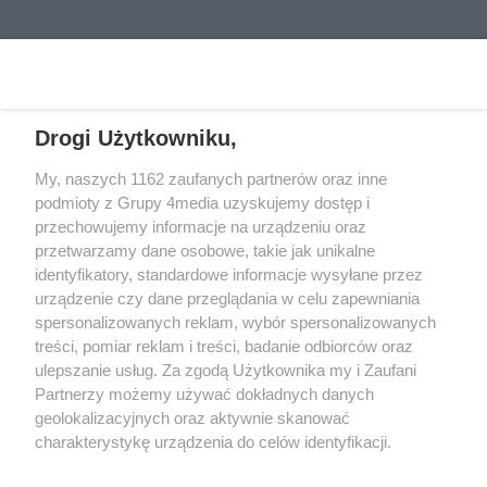
Górczynie, a to dopiero część
potrzebne były opanowanie,
wsparcia przygotowanego dla
doświadczenie i umiejętność
REKLAMA
młodych ludzi opuszczających
rozmowy. Dzielnicowy z Sulęcina
pieczę zastępczą. Gorzowskie
podjął działania, które pozwoliły
Towarzystwo Budownictwa
bezpiecznie zakończyć
Drogi Użytkowniku,
Społecznego i Centrum Usług
interwencję.
Społecznych podpisały
My, naszych 1162 zaufanych partnerów oraz inne
porozumienie, które ma ułatwić
REKLAMA
podmioty z Grupy 4media uzyskujemy dostęp i
im wejście w samodzielne, dorosłe
przechowujemy informacje na urządzeniu oraz
życie.
przetwarzamy dane osobowe, takie jak unikalne
identyfikatory, standardowe informacje wysyłane przez
urządzenie czy dane przeglądania w celu zapewniania
spersonalizowanych reklam, wybór spersonalizowanych
treści, pomiar reklam i treści, badanie odbiorców oraz
ulepszanie usług. Za zgodą Użytkownika my i Zaufani
Partnerzy możemy używać dokładnych danych
geolokalizacyjnych oraz aktywnie skanować
charakterystykę urządzenia do celów identyfikacji.
Reklama
Kontakt
Informacja o Nadawcy
Ponieważ cenimy Twoją prywatność, prosimy o zgodę na
Polityka prywatności
Regulamin portalu