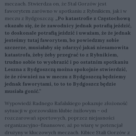
meczach. Stwierdza on, że Stal Gorzów jest
faworytem zarówno w spotkaniu z Rybnikiem, jak i w
meczu z Bydgoszczą:
„Po katastrofie z Częstochową
okazało się, że że zawodnicy jednak potrafią jeździć,
to doskonale potrafią jeździć i uważam, że że jednak
jesteśmy tutaj faworytem, bo powiedzmy sobie
szczerze, musiałaby się zdarzyć jakaś niesamowita
katastrofa, żeby żeby przegrać to z Rybnikiem,
trudno sobie to wyobrazić i po ostatnim spotkaniu
Leszna z Bydgoszczą można spokojnie stwierdzić,
że że również na w meczu z Bydgoszczą będziemy
jednak faworytami, to to to Bydgoszcz będzie
musiała gonić.”
Wypowiedź Radnego Rafalskiego pokazuje złożoność
sytuacji w gorzowskim klubie żużlowym – od
rozczarowań sportowych, poprzez niejasności
organizacyjno-finansowe, aż po wiarę w potencjał
drużyny w kluczowych meczach. Kibice Stali Gorzów z