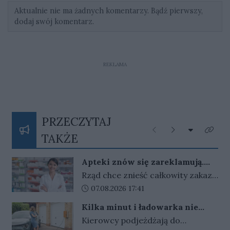
Aktualnie nie ma żadnych komentarzy. Bądź pierwszy,
dodaj swój komentarz.
REKLAMA
PRZECZYTAJ
Rozwiń listę
Poprzednie
Następne
Kliknij
TAKŻE
Apteki znów się zareklamują.
Ale nie bez ograniczeń
Rząd chce znieść całkowity zakaz
reklamy aptek. Nadal jednak
Data dodania artykułu:
07.08.2026 17:41
zabronione będą m.in. programy
Kilka minut i ładowarka nie
lojalnościowe, presja zakupowa i
działa. Złodzieje znaleźli sposób
Kierowcy podjeżdżają do
udział dzieci.
na szybki zarobek kosztem