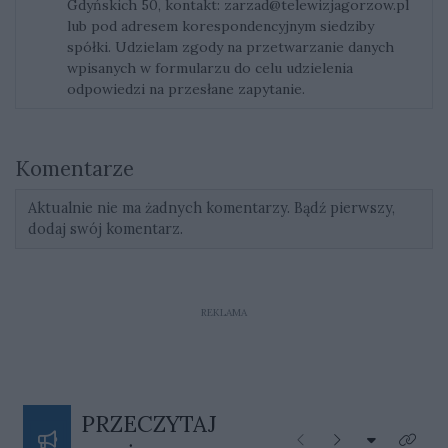
Gdyńskich 50, kontakt:
zarzad@telewizjagorzow.pl
lub pod adresem korespondencyjnym siedziby
spółki. Udzielam zgody na przetwarzanie danych
wpisanych w formularzu do celu udzielenia
odpowiedzi na przesłane zapytanie.
Komentarze
Aktualnie nie ma żadnych komentarzy. Bądź pierwszy,
dodaj swój komentarz.
REKLAMA
PRZECZYTAJ
Rozwiń listę