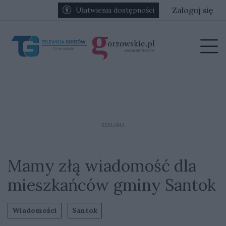
Przejdź do głównych treści
Przejdź do głównego menu
Zaloguj się
Ułatwienia dostępności
menu
Prz
REKLAMA
Mamy złą wiadomość dla
mieszkańców gminy Santok
Wiadomości
Santok