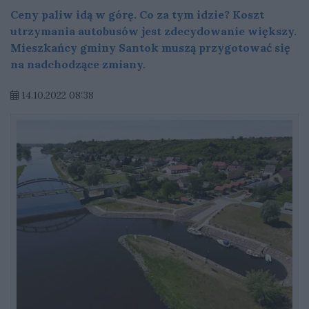
Ceny paliw idą w górę. Co za tym idzie? Koszt
utrzymania autobusów jest zdecydowanie większy.
Mieszkańcy gminy Santok muszą przygotować się
na nadchodzące zmiany.
14.10.2022 08:38