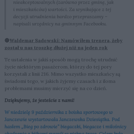
nieakceptowalnych (zarówno przez gminę, jak
i mieszkańców) wartości. Za wynikające z tej
decyzji utrudnienia bardzo przepraszamy –
napisali urzędnicy na gminnym Facebooku.
🔴
Waldemar Sadowski: Namówiłem trenera, żeby
został u nas troszkę dłużej niż na jeden rok
Te ustalenia w jakiś sposób mogą trochę utrudnić
życie niektórym pasażerom, którzy do tej pory
korzystali z linii 216. Mimo wszystko mieszkańcy są
świadomi tego, w jakich żyjemy czasach i z iloma
problemami musimy mierzyć się na co dzień.
Dziękujemy, że jesteście z nami!
W niedzielę 9 października z boiska sportowego w
Janczewie wystartowała Janczewska Dziesiątka. Pod
hasłem „Bieg po zdrowie” biegaczki, biegacze i miłośnicy
chodzenia z kijkami ruszyli w piękną trasę. Celem było