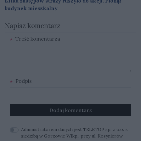
Kilka zastępów straży ruszyło do akcji. Płonął
budynek mieszkalny
Napisz komentarz
Treść komentarza
Podpis
Dodaj komentarz
Administratorem danych jest TELETOP sp. z o.o. z
siedzibą w Gorzowie Wlkp., przy ul. Kosynierów