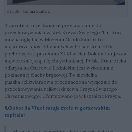
Źródło:
Gmina Santok
Stauroteki to relikwiarze przeznaczone do
przechowywania cząstek Krzyża Świętego. Ta, którą
można oglądać w Muzeum Grodu Santok to
najstarsza spośród znanych w Polsce staurotek
pochodząca z przełomu X i XI wieku. Dokumentuje ona
najwcześniejszą falę chrystianizacji Polski. Stauroteka
odkryta na Ostrowie Lednickim jest wykonana z
pozłacanej blachy brązowej. To niewielka
puszka relikwiarzowa przeznaczona wyłącznie do
przechowywania relikwii drzewa Krzyża Świętego –
Chrystusowego. Uformowano ją w kształcie krzyża.
🔴
Robot da Vinci ratuje życie w gorzowskim
szpitalu!
Mamy wernisaż wystawy, która przybyła do nas