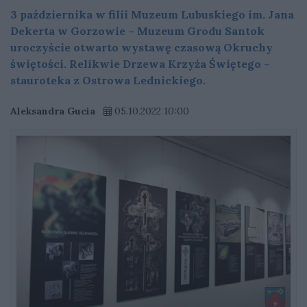
3 października w filii Muzeum Lubuskiego im. Jana
Dekerta w Gorzowie – Muzeum Grodu Santok
uroczyście otwarto wystawę czasową Okruchy
świętości. Relikwie Drzewa Krzyża Świętego –
stauroteka z Ostrowa Lednickiego.
Aleksandra Gucia
05.10.2022 10:00