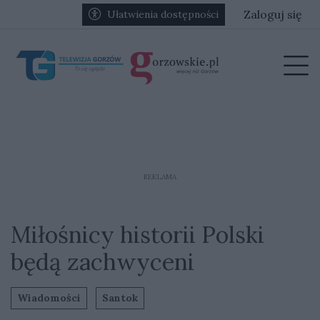
Przejdź do głównych treści
Przejdź do głównego menu
Zaloguj się
Ułatwienia dostępności
menu
Prz
REKLAMA
Miłośnicy historii Polski
będą zachwyceni
Wiadomości
Santok