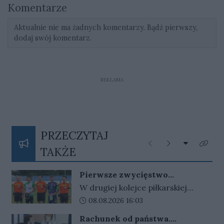
Komentarze
Aktualnie nie ma żadnych komentarzy. Bądź pierwszy,
dodaj swój komentarz.
REKLAMA
PRZECZYTAJ
Rozwiń listę
Poprzednie
Następne
Kliknij
TAKŻE
Pierwsze zwycięstwo
gorzowskiej Warty
W drugiej kolejce piłkarskiej
Betclic III ligi gorzowskie kluby
Data dodania artykułu:
08.08.2026 16:03
zamieniły się rolami. Warta
Rachunek od państwa.
wygrała w Gorzowie z Cariną