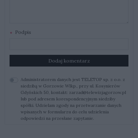
Podpis
Dodaj komentarz
Administratorem danych jest TELETOP sp. z o.o. z
siedzibą w Gorzowie Wlkp., przy ul. Kosynierów
Gdyńskich 50, kontakt:
zarzad@telewizjagorzow.pl
lub pod adresem korespondencyjnym siedziby
spółki. Udzielam zgody na przetwarzanie danych
wpisanych w formularzu do celu udzielenia
odpowiedzi na przesłane zapytanie.