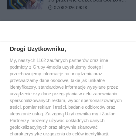
Miłkowski dziennikarz Gazety
wraca do ligowego ścigania. W
Data dodania artykułu:
07.08.2026 09:48
Lubuskiej i portalu Gorzów Nasze
niedzielę na stadionie im. Edwarda
Miasto i Przemysław Ciućka
Jancarza gorzowianie zmierzą się
dziennikarz Przeglądu
REKLAMA
z Krono-Plast Włókniarzem
Sportowego.
Częstochowa. Emocji na torze z
pewnością nie zabraknie, a na
Drogi Użytkowniku,
kibiców czeka wiele atrakcji. Bilety
w sprzedaży.
My, naszych 1162 zaufanych partnerów oraz inne
REKLAMA
podmioty z Grupy 4media uzyskujemy dostęp i
przechowujemy informacje na urządzeniu oraz
przetwarzamy dane osobowe, takie jak unikalne
identyfikatory, standardowe informacje wysyłane przez
urządzenie czy dane przeglądania w celu zapewniania
spersonalizowanych reklam, wybór spersonalizowanych
treści, pomiar reklam i treści, badanie odbiorców oraz
ulepszanie usług. Za zgodą Użytkownika my i Zaufani
Partnerzy możemy używać dokładnych danych
geolokalizacyjnych oraz aktywnie skanować
charakterystykę urządzenia do celów identyfikacji.