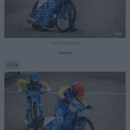
Kacper Budziński
Reklama
2
/
54