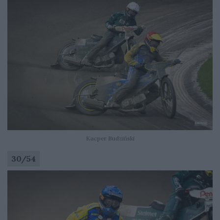
Kacper Budziński
30
/
54