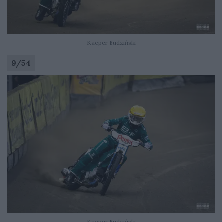
Kacper Budziński
9
/
54
Kacper Budziński