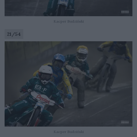
Kacper Budziński
21
/
54
Kacper Budziński