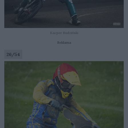
Kacper Budziński
Reklama
26
/
54