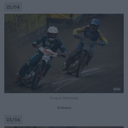
22
/
54
Kacper Budziński
Reklama
23
/
54