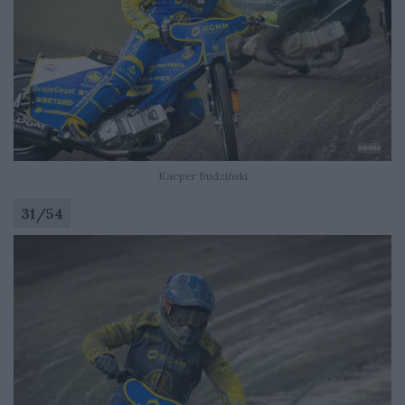
Kacper Budziński
31
/
54