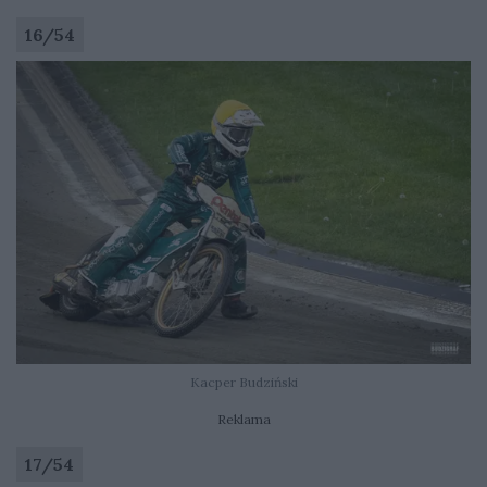
16
/
54
Kacper Budziński
Reklama
17
/
54