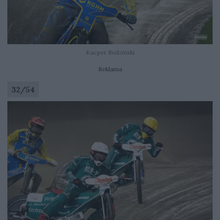
Kacper Budziński
Reklama
32
/
54