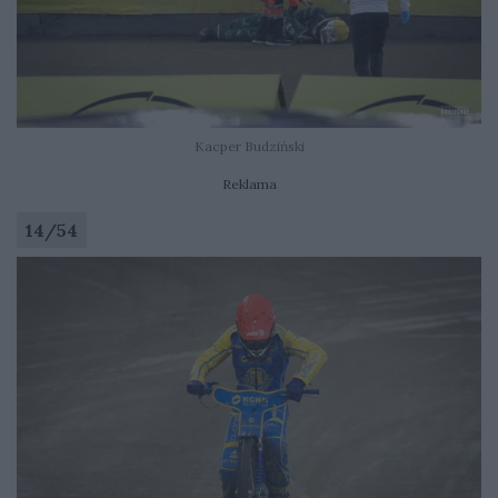
Kacper Budziński
Reklama
14
/
54