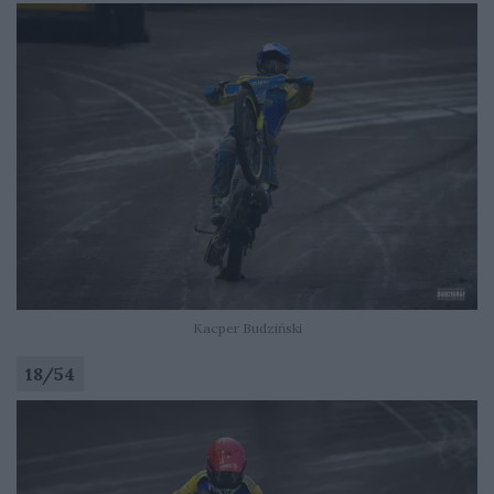
Kacper Budziński
18
/
54