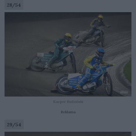
28
/
54
Kacper Budziński
Reklama
29
/
54