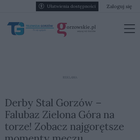
Przejdź do głównych treści
Przejdź do głównego menu
Zaloguj się
Ułatwienia dostępności
menu
Prz
REKLAMA
Derby Stal Gorzów –
Falubaz Zielona Góra na
torze! Zobacz najgorętsze
momenty meczu