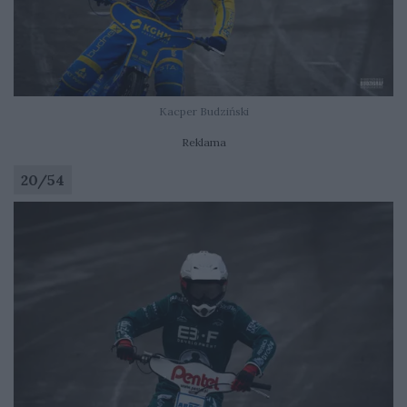
Kacper Budziński
Reklama
20
/
54