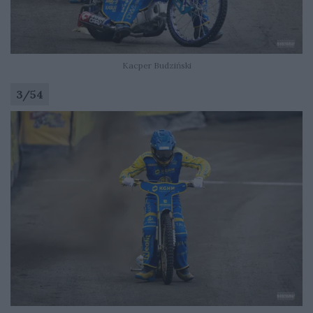
Kacper Budziński
3
/
54