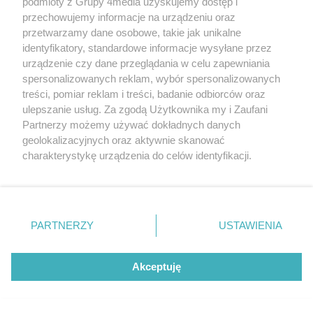
podmioty z Grupy 4media uzyskujemy dostęp i
przechowujemy informacje na urządzeniu oraz
przetwarzamy dane osobowe, takie jak unikalne
identyfikatory, standardowe informacje wysyłane przez
urządzenie czy dane przeglądania w celu zapewniania
spersonalizowanych reklam, wybór spersonalizowanych
treści, pomiar reklam i treści, badanie odbiorców oraz
ulepszanie usług. Za zgodą Użytkownika my i Zaufani
Partnerzy możemy używać dokładnych danych
Kacper Budziński
geolokalizacyjnych oraz aktywnie skanować
charakterystykę urządzenia do celów identyfikacji.
37
/
54
Ponieważ cenimy Twoją prywatność, prosimy o zgodę na
korzystanie z tych technologii poprzez kliknięcie
„Akceptuję”. Zgoda jest dobrowolna i zawsze możesz ją
zmienić/wycofać klikając przycisk ustawień prywatności
PARTNERZY
USTAWIENIA
znajdujący się w lewym dolnym rogu strony
. Niektóre
rodzaje przetwarzania danych nie wymagają zgody
użytkownika, ale masz prawo sprzeciwić się takiemu
Akceptuję
przetwarzaniu. Preferencje będą miały zastosowania tylko
na tej witrynie.