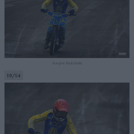
Kacper Budziński
19
/
54