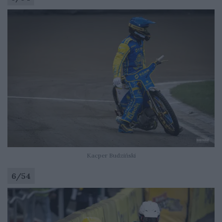
Kacper Budziński
6
/
54