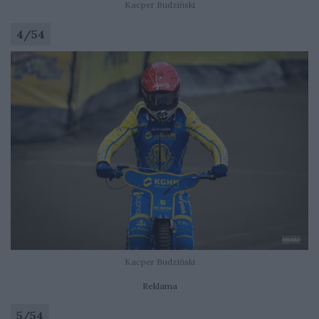
Kacper Budziński
4
/
54
Kacper Budziński
Reklama
5
/
54