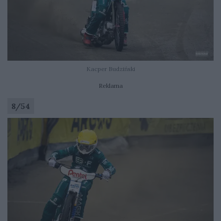
Kacper Budziński
Reklama
8
/
54