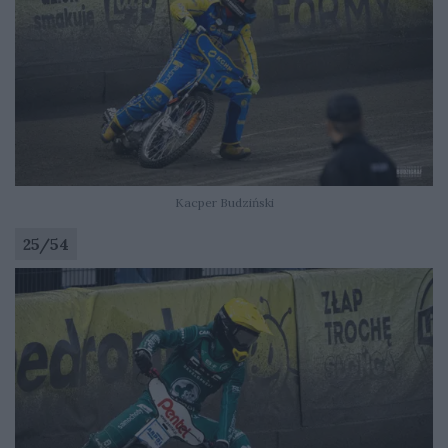
Kacper Budziński
25
/
54