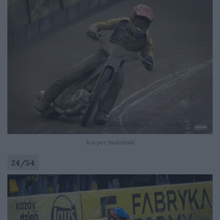
Kacper Budziński
24
/
54