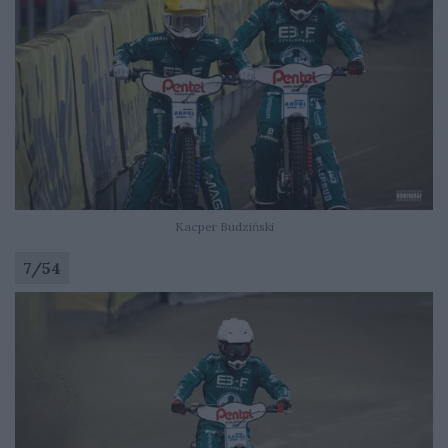
Kacper Budziński
7
/
54