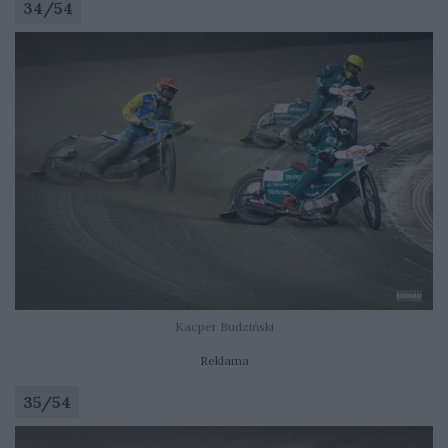
34
/
54
Kacper Budziński
Reklama
35
/
54