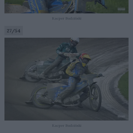
Kacper Budziński
27
/
54
Kacper Budziński