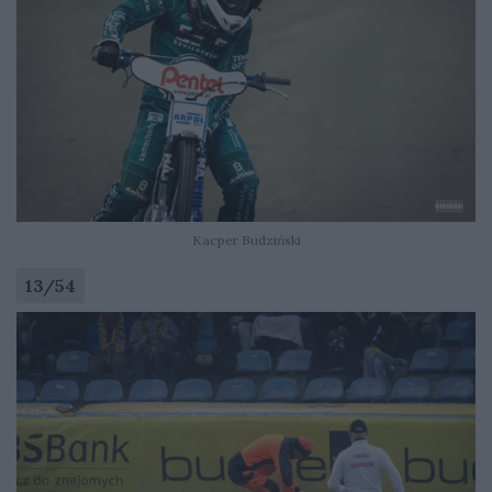
Kacper Budziński
13
/
54