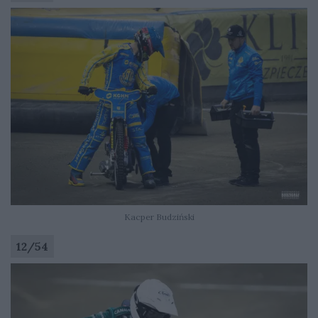
Kacper Budziński
12
/
54