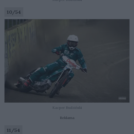
10
/
54
Kacper Budziński
Reklama
11
/
54