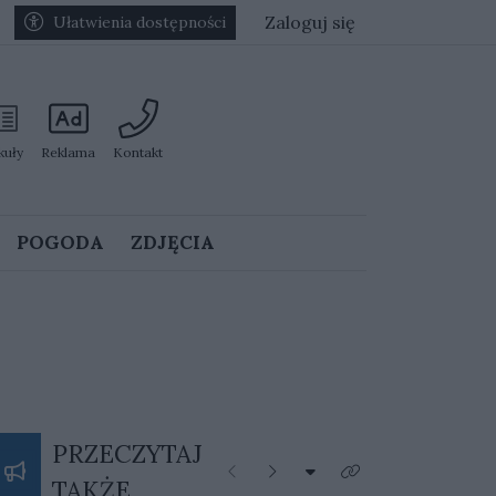
Zaloguj się
Ułatwienia dostępności
kuły
Reklama
Kontakt
POGODA
ZDJĘCIA
PRZECZYTAJ
Rozwiń listę kategorii
Poprzednie
Następne
Kliknij aby zobaczyć 
TAKŻE