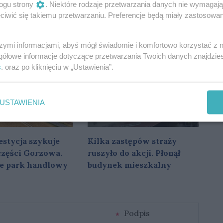
ogu strony
. Niektóre rodzaje przetwarzania danych nie wymagaj
kt na kolejowej
W Gorzowie chcą
iwić się takiemu przetwarzaniu. Preferencje będą miały zastosowania
rzowa.
referendum. Po wakacjach
ją dojeżdżający
rozpoczną zbiórkę
szymi informacjami, abyś mógł świadomie i komfortowo korzystać z
podpisów
gółowe informacje dotyczące przetwarzania Twoich danych znajdzi
s
. oraz po kliknięciu w „Ustawienia”.
USTAWIENIA
stycja szykuje
Kilka zastępów straży
 części Gorzowa.
ruszyło do akcji. Płonął
e park handlowy
budynek mieszkalny
Podpis