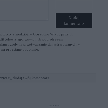
Dodaj
komentarz
z o.o. z siedzibą w Gorzowie Wlkp., przy ul.
d@telewizjagorzow.pl
lub pod adresem
ielam zgody na przetwarzanie danych wpisanych w
 na przesłane zapytanie.
erwszy, dodaj swój komentarz.
REKLAMA