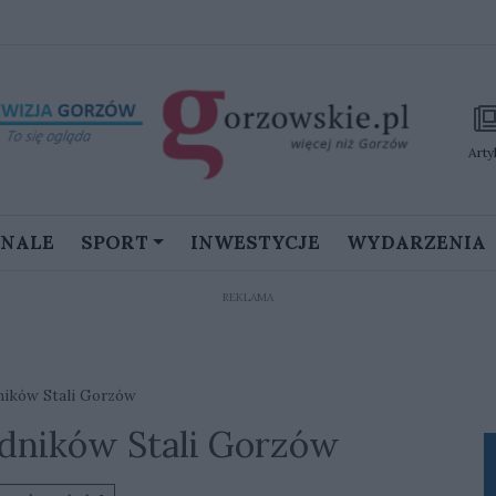
Arty
GNALE
SPORT
INWESTYCJE
WYDARZENIA
REKLAMA
ników Stali Gorzów
dników Stali Gorzów