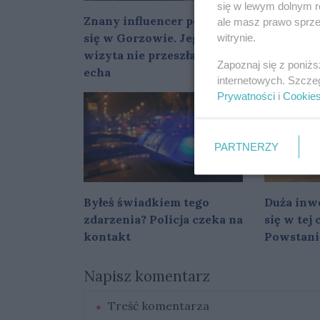
się w lewym dolnym r
Znany influencer pojawił
Nowy pun
ale masz prawo sprzec
się w Gorzowie. Jego
mapie Go
witrynie.
wizyta nie przeszła bez
Skorzysta
Zapoznaj się z poniż
echa
do pracy
internetowych. Szcze
Prywatności
i
Cookie
PARTNERZY
Byłeś świadkiem tego
Duża inwe
zdarzenia? Policja czeka na
się w tej
kontakt
Powstani
Napisz komentarz
Treść komentarza