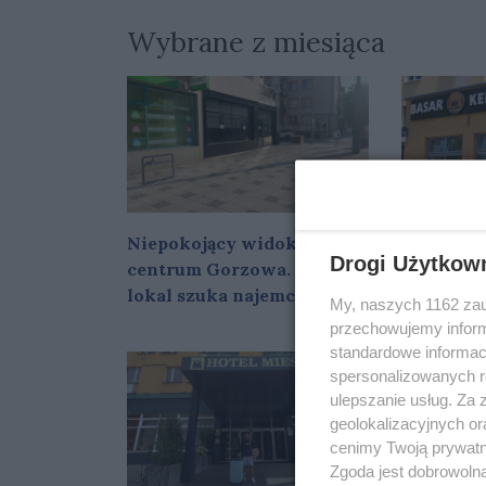
Wybrane z miesiąca
Niepokojący widok w
Na gastr
Drogi Użytkow
centrum Gorzowa. Kolejny
Gorzowa 
lokal szuka najemcy
nowe mie
My, naszych 1162 zau
przechowujemy informa
standardowe informac
spersonalizowanych re
ulepszanie usług. Za
geolokalizacyjnych or
cenimy Twoją prywatno
Zgoda jest dobrowoln