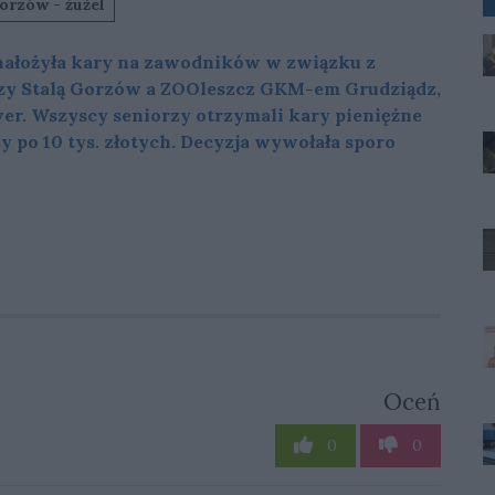
orzów - żużel
 nałożyła kary na zawodników w związku z
dzy Stalą Gorzów a ZOOleszcz GKM-em Grudziądz,
r. Wszyscy seniorzy otrzymali kary pieniężne
zy po 10 tys. złotych. Decyzja wywołała sporo
Oceń
0
0