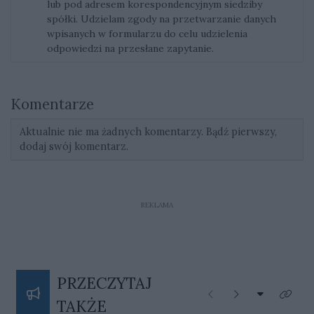
lub pod adresem korespondencyjnym siedziby
spółki. Udzielam zgody na przetwarzanie danych
wpisanych w formularzu do celu udzielenia
odpowiedzi na przesłane zapytanie.
Komentarze
Aktualnie nie ma żadnych komentarzy. Bądź pierwszy,
dodaj swój komentarz.
REKLAMA
PRZECZYTAJ
Rozwiń listę
Poprzednie
Następne
Kliknij
TAKŻE