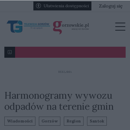
Przejdź do głównych treści
Przejdź do głównego menu
Zaloguj się
Ułatwienia dostępności
menu
Prz
Karol Gliwiński: „Jesteśmy w stanie namieszać w III l
REKLAMA
Harmonogramy wywozu
odpadów na terenie gmin
Wiadomości
Gorzów
Region
Santok