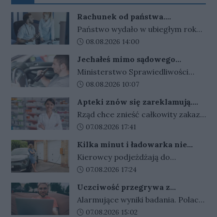
Rachunek od państwa.
Wydajemy więcej, niż zarabiamy.
Państwo wydało w ubiegłym roku
Kwota rośnie z roku na rok
niemal 2 biliony złotych. To aż 53
Data dodania artykułu:
08.08.2026 14:00
222 zł na każdego mieszkańca
Jechałeś mimo sądowego
Polski. Najwięcej pochłonęły
zakazu? Koniec z wyrokami w
Ministerstwo Sprawiedliwości
emerytury, zdrowie i
zawieszeniu. Rząd zaostrza
szykuje ostre zmiany dla
Data dodania artykułu:
08.08.2026 10:07
przepisy dla kierowców
bezpieczeństwo.
kierowców. Za złamanie sądowego
Apteki znów się zareklamują.
zakazu prowadzenia auta i
Ale nie bez ograniczeń
Rząd chce znieść całkowity zakaz
recydywę po alkoholu ma grozić
reklamy aptek. Nadal jednak
Data dodania artykułu:
07.08.2026 17:41
bezwzględne więzienie.
zabronione będą m.in. programy
Kilka minut i ładowarka nie
lojalnościowe, presja zakupowa i
działa. Złodzieje znaleźli sposób
Kierowcy podjeżdżają do
udział dzieci.
na szybki zarobek kosztem
ładowarek i zamiast przewodów
Data dodania artykułu:
07.08.2026 17:24
kierowców
widzą tylko ich resztki. Kradzieże
Uczciwość przegrywa z
kabli stają się plagą, a straty
pieniędzmi. Tak tłumaczymy
Alarmujące wyniki badania. Polacy
operatorów sięgają dziesiątek
finansowe przekręty
coraz częściej przymykają oko na
Data dodania artykułu:
07.08.2026 15:02
tysięcy złotych.