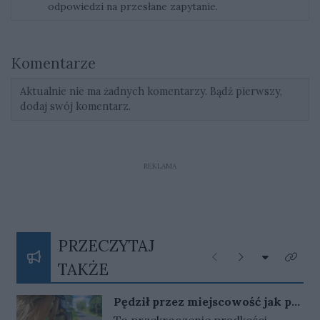
odpowiedzi na przesłane zapytanie.
Komentarze
Aktualnie nie ma żadnych komentarzy. Bądź pierwszy,
dodaj swój komentarz.
REKLAMA
PRZECZYTAJ
Rozwiń listę
Poprzednie
Następne
Kliknij
TAKŻE
Pędził przez miejscowość jak po
autostradzie. Skończyło się