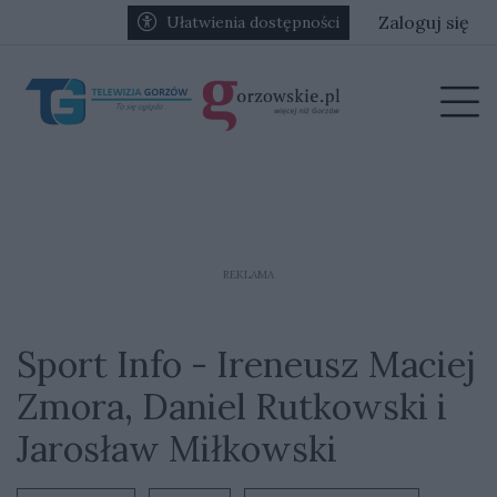
Przejdź do głównych treści
Przejdź do głównego menu
Zaloguj się
Ułatwienia dostępności
menu
Prz
REKLAMA
Sport Info - Ireneusz Maciej
Zmora, Daniel Rutkowski i
Jarosław Miłkowski