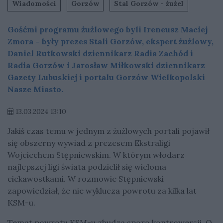
Wiadomości
Gorzów
Stal Gorzów - żużel
Gośćmi programu żużlowego byli Ireneusz Maciej
Zmora – były prezes Stali Gorzów, ekspert żużlowy,
Daniel Rutkowski dziennikarz Radia Zachód i
Radia Gorzów i Jarosław Miłkowski dziennikarz
Gazety Lubuskiej i portalu Gorzów Wielkopolski
Nasze Miasto.
13.03.2024 13:10
Jakiś czas temu w jednym z żużlowych portali pojawił
się obszerny wywiad z prezesem Ekstraligi
Wojciechem Stępniewskim. W którym włodarz
najlepszej ligi świata podzielił się wieloma
ciekawostkami. W rozmowie Stępniewski
zapowiedział, że nie wyklucza powrotu za kilka lat
KSM-u.
Temat powrotu KSM-u zbudza sporo kontrowersji. O