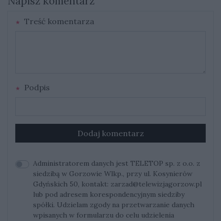
Napisz komentarz
Treść komentarza
Podpis
Dodaj komentarz
Administratorem danych jest TELETOP sp. z o.o. z
siedzibą w Gorzowie Wlkp., przy ul. Kosynierów
Gdyńskich 50, kontakt:
zarzad@telewizjagorzow.pl
lub pod adresem korespondencyjnym siedziby
spółki. Udzielam zgody na przetwarzanie danych
wpisanych w formularzu do celu udzielenia