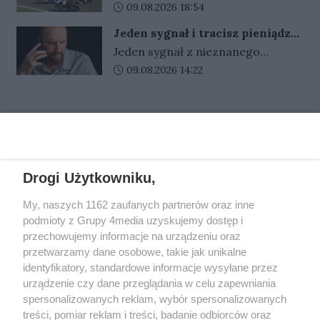
Krono-Plast Włókniarzem
Data dodania artykułu:
09.08.2026 18:54
poniedziałek, 10 sierpnia, wpłyną
Częstochowa 54:36. Najlepszym
na dostawy wody.
Jeden sygnał i tracisz pieniądze.
zawodnikiem spotkania był Anders
Nigdy nie oddzwaniaj na te
Jeden sygnał z nieznanego
Thomsen, który zakończył zawody
numery
numeru może kosztować nawet
Data dodania artykułu:
09.08.2026 14:22
z płatnym kompletem punktów.
kilkadziesiąt złotych. Oszuści liczą
na odruchowe oddzwonienie i w
REKLAMA
ten sposób zarabiają na nas
miliony.
Drogi Użytkowniku,
REKLAMA
My, naszych 1162 zaufanych partnerów oraz inne
podmioty z Grupy 4media uzyskujemy dostęp i
przechowujemy informacje na urządzeniu oraz
przetwarzamy dane osobowe, takie jak unikalne
identyfikatory, standardowe informacje wysyłane przez
urządzenie czy dane przeglądania w celu zapewniania
spersonalizowanych reklam, wybór spersonalizowanych
treści, pomiar reklam i treści, badanie odbiorców oraz