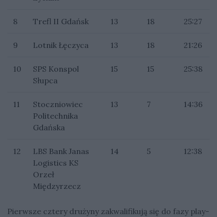
8
Trefl II Gdańsk
13
18
25:27
9
Lotnik Łęczyca
13
18
21:26
10
SPS Konspol
15
15
25:38
Słupca
11
Stoczniowiec
13
7
14:36
Politechnika
Gdańska
12
LBS Bank Janas
14
5
12:38
Logistics KS
Orzeł
Międzyrzecz
Pierwsze cztery drużyny zakwalifikują się do fazy play-