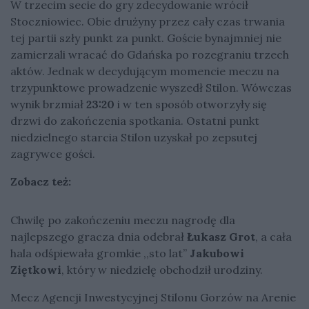
W trzecim secie do gry zdecydowanie wrócił
Stoczniowiec. Obie drużyny przez cały czas trwania
tej partii szły punkt za punkt. Goście bynajmniej nie
zamierzali wracać do Gdańska po rozegraniu trzech
aktów. Jednak w decydującym momencie meczu na
trzypunktowe prowadzenie wyszedł Stilon. Wówczas
wynik brzmiał
23:20
i w ten sposób otworzyły się
drzwi do zakończenia spotkania. Ostatni punkt
niedzielnego starcia Stilon uzyskał po zepsutej
zagrywce gości.
Zobacz też:
Chwilę po zakończeniu meczu nagrodę dla
najlepszego gracza dnia odebrał
Łukasz Grot
, a cała
hala odśpiewała gromkie ,,sto lat”
Jakubowi
Ziętkowi
, który w niedzielę obchodził urodziny.
Mecz Agencji Inwestycyjnej Stilonu Gorzów na Arenie