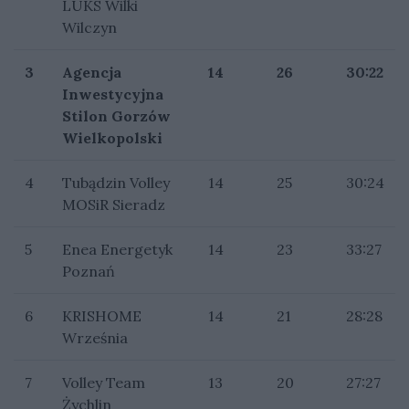
LUKS Wilki
Wilczyn
3
Agencja
14
26
30:22
Inwestycyjna
Stilon Gorzów
Wielkopolski
4
Tubądzin Volley
14
25
30:24
MOSiR Sieradz
5
Enea Energetyk
14
23
33:27
Poznań
6
KRISHOME
14
21
28:28
Września
7
Volley Team
13
20
27:27
Żychlin