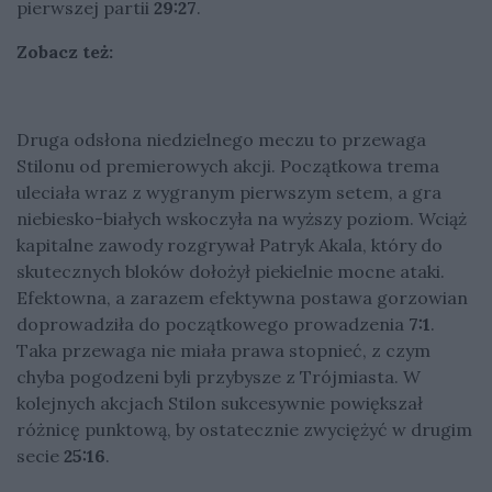
pierwszej partii
29:27
.
Zobacz też:
Druga odsłona niedzielnego meczu to przewaga
Stilonu od premierowych akcji. Początkowa trema
uleciała wraz z wygranym pierwszym setem, a gra
niebiesko-białych wskoczyła na wyższy poziom. Wciąż
kapitalne zawody rozgrywał Patryk Akala, który do
skutecznych bloków dołożył piekielnie mocne ataki.
Efektowna, a zarazem efektywna postawa gorzowian
doprowadziła do początkowego prowadzenia
7:1
.
Taka przewaga nie miała prawa stopnieć, z czym
chyba pogodzeni byli przybysze z Trójmiasta. W
kolejnych akcjach Stilon sukcesywnie powiększał
różnicę punktową, by ostatecznie zwyciężyć w drugim
secie
25:16
.