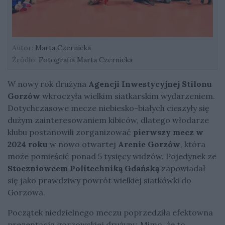
Autor:
Marta Czernicka
Źródło:
Fotografia Marta Czernicka
W nowy rok drużyna
Agencji Inwestycyjnej Stilonu
Gorzów
wkroczyła wielkim siatkarskim wydarzeniem.
Dotychczasowe mecze niebiesko-białych cieszyły się
dużym zainteresowaniem kibiców, dlatego włodarze
klubu postanowili zorganizować
pierwszy mecz w
2024 roku
w nowo otwartej
Arenie Gorzów
, która
może pomieścić ponad 5 tysięcy widzów. Pojedynek ze
Stoczniowcem Politechniką Gdańską
zapowiadał
się jako prawdziwy powrót wielkiej siatkówki do
Gorzowa.
Początek niedzielnego meczu poprzedziła efektowna
prezentacja gorzowskiej drużyny. Mimo, że to