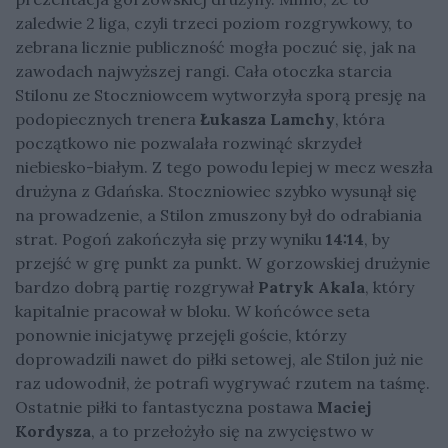
zaledwie 2 liga, czyli trzeci poziom rozgrywkowy, to
zebrana licznie publiczność mogła poczuć się, jak na
zawodach najwyższej rangi. Cała otoczka starcia
Stilonu ze Stoczniowcem wytworzyła sporą presję na
podopiecznych trenera
Łukasza Lamchy
, która
początkowo nie pozwalała rozwinąć skrzydeł
niebiesko-białym. Z tego powodu lepiej w mecz weszła
drużyna z Gdańska. Stoczniowiec szybko wysunął się
na prowadzenie, a Stilon zmuszony był do odrabiania
strat. Pogoń zakończyła się przy wyniku
14:14
, by
przejść w grę punkt za punkt. W gorzowskiej drużynie
bardzo dobrą partię rozgrywał
Patryk Akala
, który
kapitalnie pracował w bloku. W końcówce seta
ponownie inicjatywę przejęli goście, którzy
doprowadzili nawet do piłki setowej, ale Stilon już nie
raz udowodnił, że potrafi wygrywać rzutem na taśmę.
Ostatnie piłki to fantastyczna postawa
Maciej
Kordysza
, a to przełożyło się na zwycięstwo w