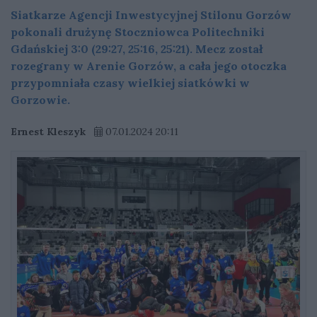
Siatkarze Agencji Inwestycyjnej Stilonu Gorzów
pokonali drużynę Stoczniowca Politechniki
Gdańskiej 3:0 (29:27, 25:16, 25:21). Mecz został
rozegrany w Arenie Gorzów, a cała jego otoczka
przypomniała czasy wielkiej siatkówki w
Gorzowie.
Ernest Kleszyk
07.01.2024 20:11