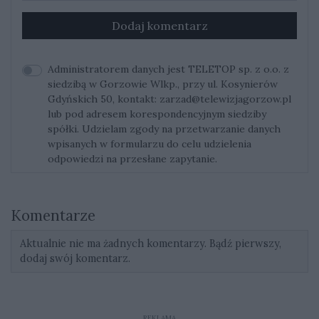
Dodaj komentarz
Administratorem danych jest TELETOP sp. z o.o. z
siedzibą w Gorzowie Wlkp., przy ul. Kosynierów
Gdyńskich 50, kontakt:
zarzad@telewizjagorzow.pl
lub pod adresem korespondencyjnym siedziby
spółki. Udzielam zgody na przetwarzanie danych
wpisanych w formularzu do celu udzielenia
odpowiedzi na przesłane zapytanie.
Komentarze
Aktualnie nie ma żadnych komentarzy. Bądź pierwszy,
dodaj swój komentarz.
REKLAMA