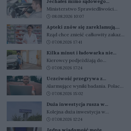
Jechałeś mimo sądowego
Polski. Najwięcej pochłonęły
zakazu? Koniec z wyrokami w
Ministerstwo Sprawiedliwości
emerytury, zdrowie i
zawieszeniu. Rząd zaostrza
szykuje ostre zmiany dla
Data dodania artykułu:
08.08.2026 10:07
przepisy dla kierowców
bezpieczeństwo.
kierowców. Za złamanie sądowego
Apteki znów się zareklamują.
zakazu prowadzenia auta i
Ale nie bez ograniczeń
Rząd chce znieść całkowity zakaz
recydywę po alkoholu ma grozić
reklamy aptek. Nadal jednak
Data dodania artykułu:
07.08.2026 17:41
bezwzględne więzienie.
zabronione będą m.in. programy
Kilka minut i ładowarka nie
lojalnościowe, presja zakupowa i
działa. Złodzieje znaleźli sposób
Kierowcy podjeżdżają do
udział dzieci.
na szybki zarobek kosztem
ładowarek i zamiast przewodów
Data dodania artykułu:
07.08.2026 17:24
kierowców
widzą tylko ich resztki. Kradzieże
Uczciwość przegrywa z
kabli stają się plagą, a straty
pieniędzmi. Tak tłumaczymy
Alarmujące wyniki badania. Polacy
operatorów sięgają dziesiątek
finansowe przekręty
coraz częściej przymykają oko na
Data dodania artykułu:
07.08.2026 15:02
tysięcy złotych.
finansowe przekręty. Młodzi i
Duża inwestycja rusza w
zadłużeni najłatwiej
Gorzowie. Umowa podpisana,
Kolejna duża inwestycja w
usprawiedliwiają nieuczciwe
czas na prace
Gorzowie jest coraz bliżej
Data dodania artykułu:
07.08.2026 12:24
zachowania.
rozpoczęcia. Przetarg został
Jedna wiadomość może