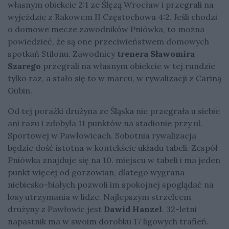
własnym obiekcie 2:1 ze Ślęzą Wrocław i przegrali na
wyjeździe z Rakowem II Częstochowa 4:2. Jeśli chodzi
o domowe mecze zawodników Pniówka, to można
powiedzieć, że są one przeciwieństwem domowych
spotkań Stilonu. Zawodnicy
trenera Sławomira
Szarego
przegrali na własnym obiekcie w tej rundzie
tylko raz, a stało się to w marcu, w rywalizacji z Cariną
Gubin.
Od tej porażki drużyna ze Śląska nie przegrała u siebie
ani razu i zdobyła 11 punktów na stadionie przy ul.
Sportowej w Pawłowicach. Sobotnia rywalizacja
będzie dość istotna w kontekście układu tabeli. Zespół
Pniówka znajduje się na 10. miejscu w tabeli i ma jeden
punkt więcej od gorzowian, dlatego wygrana
niebiesko-białych pozwoli im spokojnej spoglądać na
losy utrzymania w lidze. Najlepszym strzelcem
drużyny z Pawłowic jest
Dawid Hanzel
. 32-letni
napastnik ma w swoim dorobku 17 ligowych trafień.