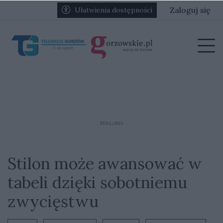
Przejdź do głównych treści
Przejdź do głównego menu
Zaloguj się
Ułatwienia dostępności
menu
Prz
REKLAMA
Stilon może awansować w
tabeli dzięki sobotniemu
zwycięstwu