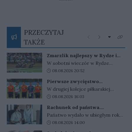
PRZECZYTAJ
Rozwiń listę
Poprzednie
Następne
Kliknij
TAKŻE
Zmarzlik najlepszy w Rydze i
ponownie ze złotym plastronem!
W sobotni wieczór w Rydze
odbyło się Grand Prix Łotwy. W
Data dodania artykułu:
08.08.2026 20:52
ósmej tegorocznej rundzie cyklu
Pierwsze zwycięstwo
zwycięski okazał się być Bartosz
gorzowskiej Warty
W drugiej kolejce piłkarskiej
Zmarzlik. Anders Thomsen był
Betclic III ligi gorzowskie kluby
Data dodania artykułu:
08.08.2026 16:03
tylko statystom w łotewskim
zamieniły się rolami. Warta
turnieju.
Rachunek od państwa.
wygrała w Gorzowie z Cariną
Wydajemy więcej, niż zarabiamy.
Państwo wydało w ubiegłym roku
Gubin 2:1, a takim samym wynikiem
Kwota rośnie z roku na rok
niemal 2 biliony złotych. To aż 53
Data dodania artykułu:
08.08.2026 14:00
Stilon przegrał w Katowicach ze
222 zł na każdego mieszkańca
Spartą.