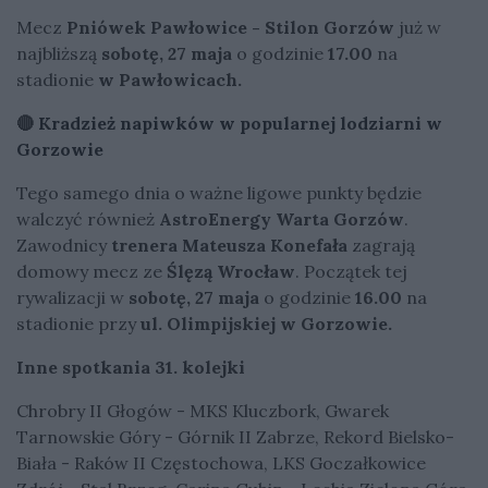
Mecz
Pniówek Pawłowice - Stilon Gorzów
już w
najbliższą
sobotę, 27 maja
o godzinie
17.00
na
stadionie
w Pawłowicach.
🔴
Kradzież napiwków w popularnej lodziarni w
Gorzowie
Tego samego dnia o ważne ligowe punkty będzie
walczyć również
AstroEnergy Warta Gorzów
.
Zawodnicy
trenera Mateusza Konefała
zagrają
domowy mecz ze
Ślęzą Wrocław
. Początek tej
rywalizacji w
sobotę, 27 maja
o godzinie
16.00
na
stadionie przy
ul. Olimpijskiej w Gorzowie.
Inne spotkania 31. kolejki
Chrobry II Głogów - MKS Kluczbork, Gwarek
Tarnowskie Góry - Górnik II Zabrze, Rekord Bielsko-
Biała - Raków II Częstochowa, LKS Goczałkowice