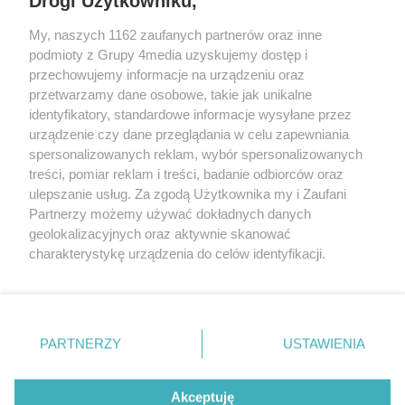
Drogi Użytkowniku,
dziennikarz Przeglądu
Sportowego.
My, naszych 1162 zaufanych partnerów oraz inne
REKLAMA
podmioty z Grupy 4media uzyskujemy dostęp i
przechowujemy informacje na urządzeniu oraz
przetwarzamy dane osobowe, takie jak unikalne
identyfikatory, standardowe informacje wysyłane przez
urządzenie czy dane przeglądania w celu zapewniania
spersonalizowanych reklam, wybór spersonalizowanych
treści, pomiar reklam i treści, badanie odbiorców oraz
ulepszanie usług. Za zgodą Użytkownika my i Zaufani
Partnerzy możemy używać dokładnych danych
geolokalizacyjnych oraz aktywnie skanować
charakterystykę urządzenia do celów identyfikacji.
Reklama
Kontakt
Informacja o Nadawcy
Ponieważ cenimy Twoją prywatność, prosimy o zgodę na
Polityka prywatności
Regulamin portalu
korzystanie z tych technologii poprzez kliknięcie
„Akceptuję”. Zgoda jest dobrowolna i zawsze możesz ją
zmienić/wycofać klikając przycisk ustawień prywatności
PARTNERZY
USTAWIENIA
Szukaj
znajdujący się w lewym dolnym rogu strony
. Niektóre
rodzaje przetwarzania danych nie wymagają zgody
użytkownika, ale masz prawo sprzeciwić się takiemu
Akceptuję