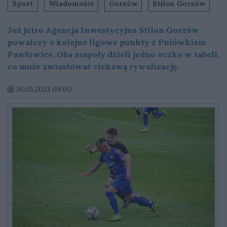
Sport
Wiadomości
Gorzów
Stilon Gorzów
Już jutro Agencja Inwestycyjna Stilon Gorzów
powalczy o kolejne ligowe punkty z Pniówkiem
Pawłowice. Oba zespoły dzieli jedno oczko w tabeli,
co może zwiastować ciekawą rywalizację.
26.05.2023 09:00