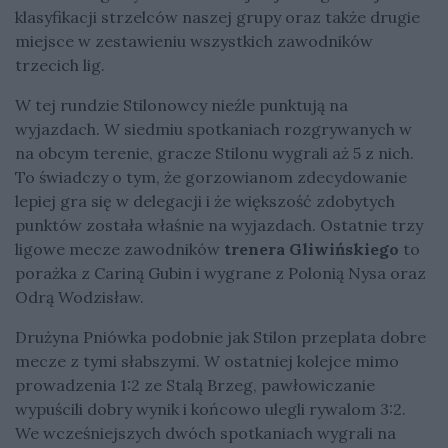
klasyfikacji strzelców naszej grupy oraz także drugie
miejsce w zestawieniu wszystkich zawodników
trzecich lig.
W tej rundzie Stilonowcy nieźle punktują na
wyjazdach. W siedmiu spotkaniach rozgrywanych w
na obcym terenie, gracze Stilonu wygrali aż 5 z nich.
To świadczy o tym, że gorzowianom zdecydowanie
lepiej gra się w delegacji i że większość zdobytych
punktów została właśnie na wyjazdach. Ostatnie trzy
ligowe mecze zawodników
trenera Gliwińskiego
to
porażka z Cariną Gubin i wygrane z Polonią Nysa oraz
Odrą Wodzisław.
Drużyna Pniówka podobnie jak Stilon przeplata dobre
mecze z tymi słabszymi. W ostatniej kolejce mimo
prowadzenia 1:2 ze Stalą Brzeg, pawłowiczanie
wypuścili dobry wynik i końcowo ulegli rywalom 3:2.
We wcześniejszych dwóch spotkaniach wygrali na