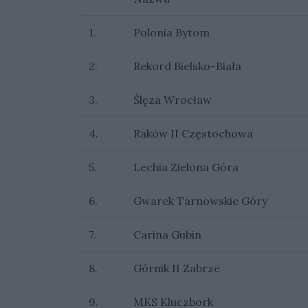
1.
Polonia Bytom
2.
Rekord Bielsko-Biała
3.
Ślęza Wrocław
4.
Raków II Częstochowa
5.
Lechia Zielona Góra
6.
Gwarek Tarnowskie Góry
7.
Carina Gubin
8.
Górnik II Zabrze
9.
MKS Kluczbork