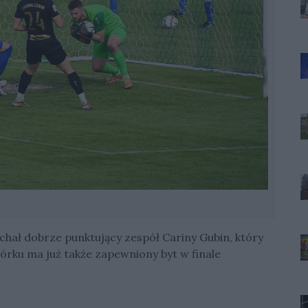
ał dobrze punktujący zespół Cariny Gubin, który
rku ma już także zapewniony byt w finale