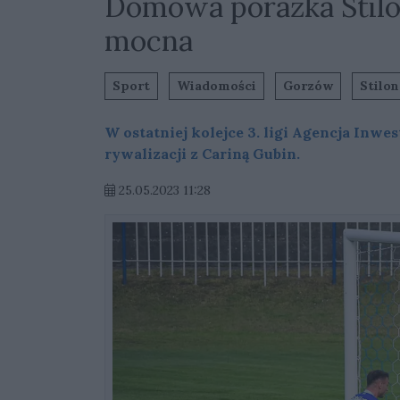
Domowa porażka Stilon
mocna
Sport
Wiadomości
Gorzów
Stilo
W ostatniej kolejce 3. ligi Agencja Inw
rywalizacji z Cariną Gubin.
25.05.2023 11:28