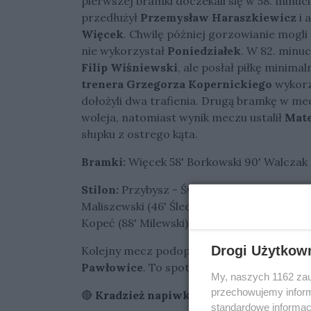
pierwszej bramki doczekali się w 58. minuci
przedłużył
Przemysław Haraszkiewicz
i 
Więcek
. Chwilę później gorzowianie mogl
nie wykorzystał
Poniedziałek
. W 82. minu
Filip Wiśniewski
, ale posłał piłkę minim
trenera Grzegorza Kopernickiego
wykorzy
dołożyli dwa trafienia. Drugą bramkę w m
woleja, natomiast wynik meczu ustalił
Mate
słupku z ostrego kąta.
Bramki:
Więcek 58' Borkowski 90' Walczak
Stilon:
Przybysz - Świerczyński, Wenerski, 
Maliszewski (46' Śledzicki), Vaskov (90' Ma
Kopeć (88' Milewski)
Drogi Użytkow
Kolejny mecz podopieczni
trenera Karola
Pawłowice
. To spotkanie zostało zaplan
My, naszych 1162 zau
przechowujemy informa
🔴
Kradzież napiwków w popularnej lod
standardowe informac