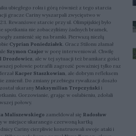
iku ubiegłego roku i górą również z tego starcia
acji gracze Cariny wyszarpali zwycięstwo w
:1. Rewanżowe starcie przy ul. Olimpijskiej było
e spotkania nie zobaczyliśmy żadnych bramek,
mogły zamienić się na bramki. Pierwszą niezłą
obie
Cyprian Poniedziałek
. Gracz Stilonu złamał
ale
Szymon Czajor
w porę interweniował. Chwilę
l Drozdowicz
, ale w tej sytuacji też bramkarz gości
wszej połowie potrafili zagrozić poważniej tylko raz
derzał
Kacper Staszkowian
, ale dobrym refleksem
nie zmienił. Do zmiany przebiegu rywalizacji doszło
 został ukarany
Maksymilian Trepczyński
i
kaniu. Gorzowianie, grając w osłabieniu, zdołali
wszej połowy.
a Maliszewskiego
zameldował się
Radosław
ywy w miejsce ukaranego czerwoną kartką
nicy Cariny cierpliwie konstruowali swoje ataki i