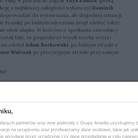
e. Piłkę w pole karne zagrał
Yuya Kamon
, głową
akcję z najbliższej odległości wykończył
Dominik
i doprowadzić do wyrównania, ale dogodnej sytuacji
cie bramkę po ładnym uderzeniu mógł zdobyć także
alnie obok słupka. W końcówce spotkania zawodnicy
stali fakt, że gospodarze wyszli trochę wyżej i
eczu zdobył
Adam Borkowski
, po ładnym strzale z
usz Walczak
po precyzyjnym strzale przy samym
 90'
Trepczyński, Bohdanov (75' Kaczor), Wiśniewski,
tuszewski) - Poniedziałek (75' Nowak), Drozdowicz,
niku,
 Gliwińskiego
rozegrają już w sobotę z
Pniówkiem
owane na
27 maja na godzinę 17.00 w Pawłowicach.
fanych partnerów oraz inne podmioty z Grupy 4media uzyskujemy d
cje na urządzeniu oraz przetwarzamy dane osobowe, takie jak unika
ziarni w Gorzowie
je wysyłane przez urządzenie czy dane przeglądania w celu zapewn