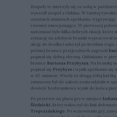
Zespoły te mierzyły się ze sobą w październ
wyszedł zespół z Gubina. W tamtej rywaliz
ostatnich minutach spotkania, wygrywając 2
również emocjonujące. W pierwszej połowi
natomiast było kilka dobrych okazji, które 
sytuację na zdobycie bramki wypracował s
akcję do środka i uderzył po krótkim rogu, 
później bramce przyjezdnych zagroził
Emi
popisał się dobrą obroną. Gubinianie w pier
bramce
Bartosza Przybysza
. Na bramkę u
popisał się
Przybysz
i wynik spotkania się 
w 42. minucie. Wtedy to drugą żółtą kartką
zmuszony był do zakończenia udziału w spot
dowieźć bezbramkowy wynik do końca pier
Po przerwie na placu gry w miejsce
Łukasz
Śledzicki
, który wskoczył do linii defens
Trepczyńskiego
. Po wznowieniu gry, zawod