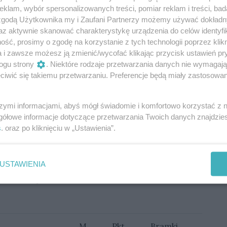
ała
AstroEnergy Warta Gorzów.
Warciarze
klam, wybór spersonalizowanych treści, pomiar reklam i treści, bad
 zgodą Użytkownika my i Zaufani Partnerzy możemy używać dokład
wóch trafieniach
Karola Gardzielewicza.
az aktywnie skanować charakterystykę urządzenia do celów identyfi
ść, prosimy o zgodę na korzystanie z tych technologii poprzez klikn
a i zawsze możesz ją zmienić/wycofać klikając przycisk ustawień pr
a Bytom 2:0 Odra Wodzisław Śląski, Lechia Zielona
ogu strony
. Niektóre rodzaje przetwarzania danych nie wymagaj
ówek Pawłowice, Ślęza Wrocław 1:3 LKS Goczałkowice
iwić się takiemu przetwarzaniu. Preferencje będą miały zastosowania
-Biała, Chrobry II Głogów 0:3 Gwarek Tarnowskie
szymi informacjami, abyś mógł świadomie i komfortowo korzystać z
gółowe informacje dotyczące przetwarzania Twoich danych znajdzi
du na zespoły walczące o utrzymanie. Docelowo z
s
. oraz po kliknięciu w „Ustawienia”.
y, jednak jeśli w 2. lidze nie utrzyma się zespół z
czów się powiększy.
Na ten moment w strefie
rocław i Górnik Polkowice, co oznacza, że w tej
USTAWIENIA
powiększa się z trzech zespołów do pięciu.
Do
dwie kolejki.
M.
Pkt.
Bramki