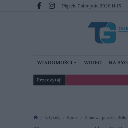
Przejdź do głównych treści
Przejdź do głównego menu
piątek, 7 sierpnia 2026 11:15
Facebook.com
Instagram.com
WIADOMOŚCI
WIDEO
NA SY
Przeczytaj!
Karol Gliwiński: „Jesteśmy w 
Ognisko nosówki w schronis
Strona główna
Artykuły
Sport
Domowa porażka Stilonu