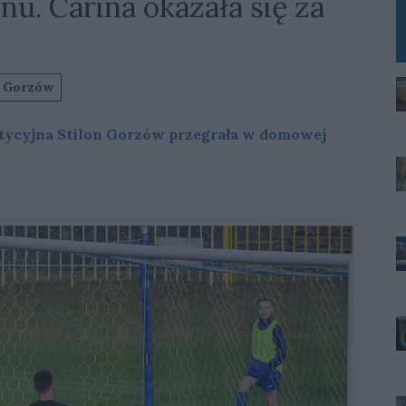
u. Carina okazała się za
n Gorzów
estycyjna Stilon Gorzów przegrała w domowej