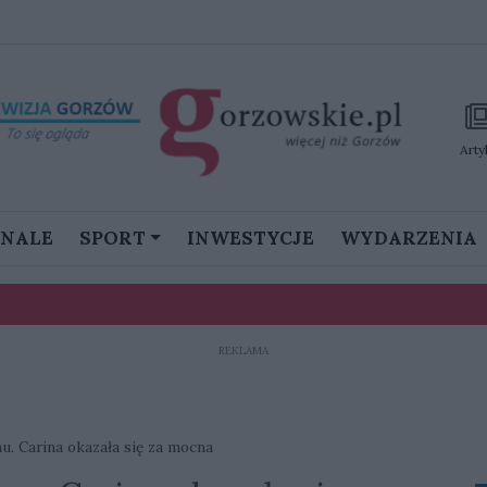
Arty
GNALE
SPORT
INWESTYCJE
WYDARZENIA
REKLAMA
stanie namieszać w III lidze”
ku. Prawie 90 psów zagrożonych, potrzebna pilna pomoc
. Carina okazała się za mocna