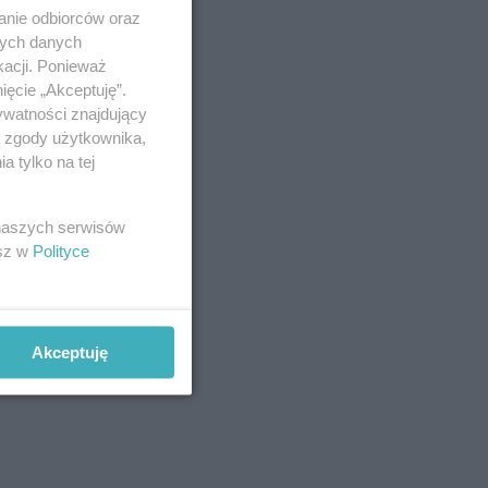
anie odbiorców oraz
nych danych
kacji. Ponieważ
ięcie „Akceptuję”.
ywatności znajdujący
ą zgody użytkownika,
 tylko na tej
 naszych serwisów
esz w
Polityce
Akceptuję