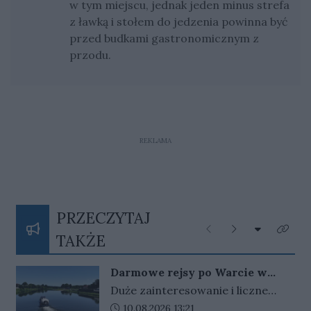
w tym miejscu, jednak jeden minus strefa
z ławką i stołem do jedzenia powinna być
przed budkami gastronomicznym z
przodu.
REKLAMA
PRZECZYTAJ
Rozwiń listę
Poprzednie
Następne
Kliknij
TAKŻE
Darmowe rejsy po Warcie w
Gorzowie. Organizator ogłosił
Duże zainteresowanie i liczne
dodatkowe terminy
prośby mieszkańców sprawiły, że
Data dodania artykułu:
10.08.2026 13:21