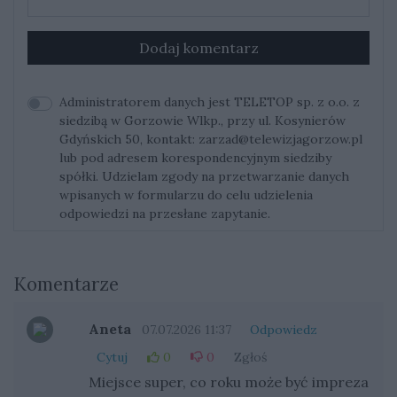
Dodaj komentarz
Administratorem danych jest TELETOP sp. z o.o. z
siedzibą w Gorzowie Wlkp., przy ul. Kosynierów
Gdyńskich 50, kontakt:
zarzad@telewizjagorzow.pl
lub pod adresem korespondencyjnym siedziby
spółki. Udzielam zgody na przetwarzanie danych
wpisanych w formularzu do celu udzielenia
odpowiedzi na przesłane zapytanie.
Komentarze
Aneta
07.07.2026 11:37
Odpowiedz
Cytuj
0
0
Zgłoś
Miejsce super, co roku może być impreza