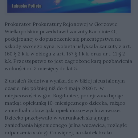
Prokurator Prokuratury Rejonowej w Gorzowie
Wielkopolskim przedstawił zarzuty Karolinie G.,
podejrzanej o dopuszczenie się przestępstwa na
szkodę swojego syna. Kobieta usłyszała zarzuty z art.
160 § 2 k.k. w zbiegu z art. 157 § 1 k.k. oraz art. 11 § 2
k.k. Przestępstwo to jest zagrożone karą pozbawienia
wolności od 3 miesięcy do lat 5.
Z ustaleń śledztwa wynika, że w bliżej nieustalonym
czasie, nie później niż do 4 maja 2026 r., w
miejscowości w gm. Bogdaniec, podejrzana będąc
matką i opiekunką 10-miesięcznego dziecka, rażąco
zaniedbała obowiązki opiekuńczo-wychowawcze.
Dziecko przebywało w warunkach skrajnego
zaniedbania higienicznego (silna wszawica, rozległe
odparzenia skóry). Co więcej, na skutek braku