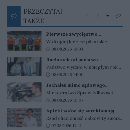
PRZECZYTAJ
Rozwiń listę
Poprzednie
Następne
Kliknij
TAKŻE
Pierwsze zwycięstwo
gorzowskiej Warty
W drugiej kolejce piłkarskiej
Betclic III ligi gorzowskie kluby
Data dodania artykułu:
08.08.2026 16:03
zamieniły się rolami. Warta
Rachunek od państwa.
wygrała w Gorzowie z Cariną
Wydajemy więcej, niż zarabiamy.
Państwo wydało w ubiegłym roku
Gubin 2:1, a takim samym wynikiem
Kwota rośnie z roku na rok
niemal 2 biliony złotych. To aż 53
Data dodania artykułu:
08.08.2026 14:00
Stilon przegrał w Katowicach ze
222 zł na każdego mieszkańca
Spartą.
Jechałeś mimo sądowego
Polski. Najwięcej pochłonęły
zakazu? Koniec z wyrokami w
Ministerstwo Sprawiedliwości
emerytury, zdrowie i
zawieszeniu. Rząd zaostrza
szykuje ostre zmiany dla
Data dodania artykułu:
08.08.2026 10:07
przepisy dla kierowców
bezpieczeństwo.
kierowców. Za złamanie sądowego
Apteki znów się zareklamują.
zakazu prowadzenia auta i
Ale nie bez ograniczeń
Rząd chce znieść całkowity zakaz
recydywę po alkoholu ma grozić
reklamy aptek. Nadal jednak
Data dodania artykułu:
07.08.2026 17:41
bezwzględne więzienie.