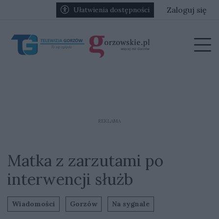
Przejdź do głównych treści
Przejdź do głównego menu
Zaloguj się
Ułatwienia dostępności
menu
Prz
REKLAMA
Matka z zarzutami po
interwencji służb
Wiadomości
Gorzów
Na sygnale