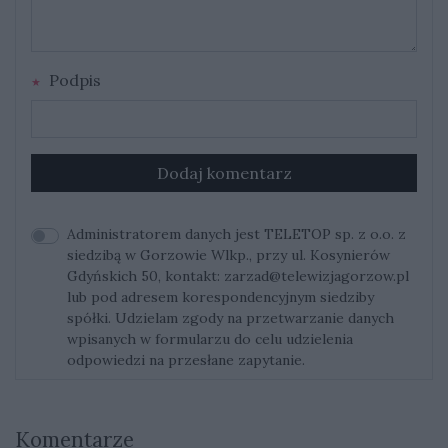
Podpis
Dodaj komentarz
Administratorem danych jest TELETOP sp. z o.o. z
siedzibą w Gorzowie Wlkp., przy ul. Kosynierów
Gdyńskich 50, kontakt:
zarzad@telewizjagorzow.pl
lub pod adresem korespondencyjnym siedziby
spółki. Udzielam zgody na przetwarzanie danych
wpisanych w formularzu do celu udzielenia
odpowiedzi na przesłane zapytanie.
Komentarze