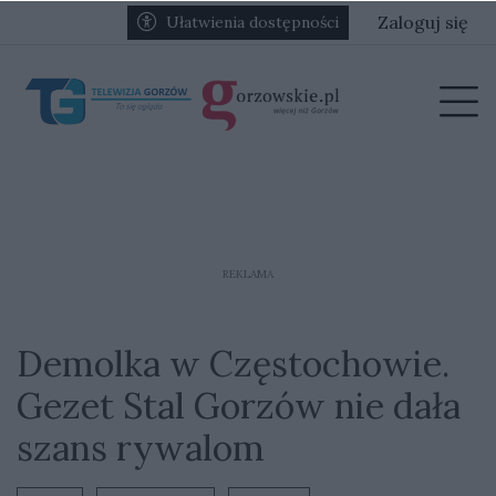
Przejdź do głównych treści
Przejdź do głównego menu
Zaloguj się
Ułatwienia dostępności
menu
Prz
REKLAMA
Demolka w Częstochowie.
Gezet Stal Gorzów nie dała
szans rywalom