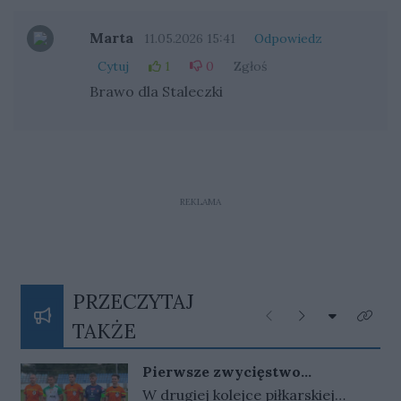
Marta
11.05.2026 15:41
Odpowiedz
Cytuj
1
0
Zgłoś
Brawo dla Staleczki
REKLAMA
PRZECZYTAJ
Rozwiń listę
Poprzednie
Następne
Kliknij
TAKŻE
Pierwsze zwycięstwo
gorzowskiej Warty
W drugiej kolejce piłkarskiej