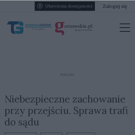
Przejdź do głównych treści
Przejdź do głównego menu
Zaloguj się
Ułatwienia dostępności
menu
Prz
REKLAMA
Niebezpieczne zachowanie
przy przejściu. Sprawa trafi
do sądu