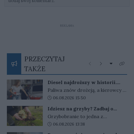
dodaj swój komentarz.
REKLAMA
PRZECZYTAJ
Rozwiń listę
Poprzednie
Następne
Kliknij
TAKŻE
Diesel najdroższy w historii.
Rząd rozważa powrót osłon, ale
Paliwa znów drożeją, a kierowcy z
stawia warunek
niepokojem patrzą na ceny przy
Data dodania artykułu:
06.08.2026 15:50
dystrybutorach. Rząd nie wyklucza
Idziesz na grzyby? Zadbaj o
powrotu osłon, ale decyzji wciąż
telefon i orientację w terenie
Grzybobranie to jedna z
nie ma.
najbardziej lubianych polskich
Data dodania artykułu:
06.08.2026 13:38
tradycji i dobry sposób na aktywny