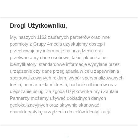
wspomnienia.
REKLAMA
Drogi Użytkowniku,
My, naszych 1162 zaufanych partnerów oraz inne
REKLAMA
podmioty z Grupy 4media uzyskujemy dostęp i
przechowujemy informacje na urządzeniu oraz
przetwarzamy dane osobowe, takie jak unikalne
identyfikatory, standardowe informacje wysyłane przez
urządzenie czy dane przeglądania w celu zapewniania
spersonalizowanych reklam, wybór spersonalizowanych
treści, pomiar reklam i treści, badanie odbiorców oraz
ulepszanie usług. Za zgodą Użytkownika my i Zaufani
Partnerzy możemy używać dokładnych danych
geolokalizacyjnych oraz aktywnie skanować
charakterystykę urządzenia do celów identyfikacji.
Reklama
Kontakt
Informacja o Nadawcy
Ponieważ cenimy Twoją prywatność, prosimy o zgodę na
Polityka prywatności
Regulamin portalu
korzystanie z tych technologii poprzez kliknięcie
„Akceptuję”. Zgoda jest dobrowolna i zawsze możesz ją