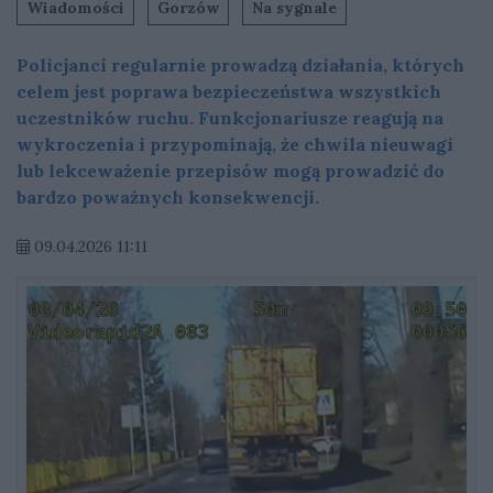
Wiadomości
Gorzów
Na sygnale
Policjanci regularnie prowadzą działania, których
celem jest poprawa bezpieczeństwa wszystkich
uczestników ruchu. Funkcjonariusze reagują na
wykroczenia i przypominają, że chwila nieuwagi
lub lekceważenie przepisów mogą prowadzić do
bardzo poważnych konsekwencji.
09.04.2026 11:11