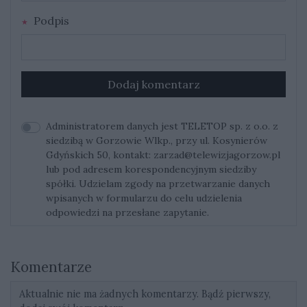
Podpis
Dodaj komentarz
Administratorem danych jest TELETOP sp. z o.o. z
siedzibą w Gorzowie Wlkp., przy ul. Kosynierów
Gdyńskich 50, kontakt:
zarzad@telewizjagorzow.pl
lub pod adresem korespondencyjnym siedziby
spółki. Udzielam zgody na przetwarzanie danych
wpisanych w formularzu do celu udzielenia
odpowiedzi na przesłane zapytanie.
Komentarze
Aktualnie nie ma żadnych komentarzy. Bądź pierwszy,