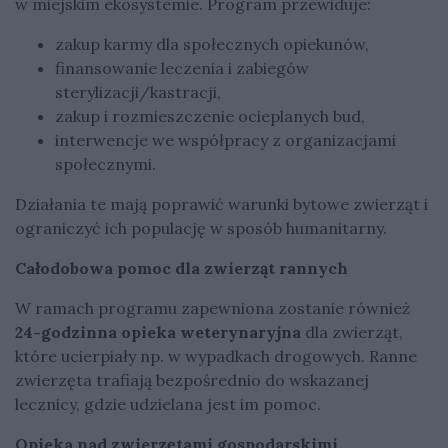
w miejskim ekosystemie. Program przewiduje:
zakup karmy dla społecznych opiekunów,
finansowanie leczenia i zabiegów
sterylizacji/kastracji,
zakup i rozmieszczenie ocieplanych bud,
interwencje we współpracy z organizacjami
społecznymi.
Działania te mają poprawić warunki bytowe zwierząt i
ograniczyć ich populację w sposób humanitarny.
Całodobowa pomoc dla zwierząt rannych
W ramach programu zapewniona zostanie również
24-godzinna opieka weterynaryjna
dla zwierząt,
które ucierpiały np. w wypadkach drogowych. Ranne
zwierzęta trafiają bezpośrednio do wskazanej
lecznicy, gdzie udzielana jest im pomoc.
Opieka nad zwierzętami gospodarskimi