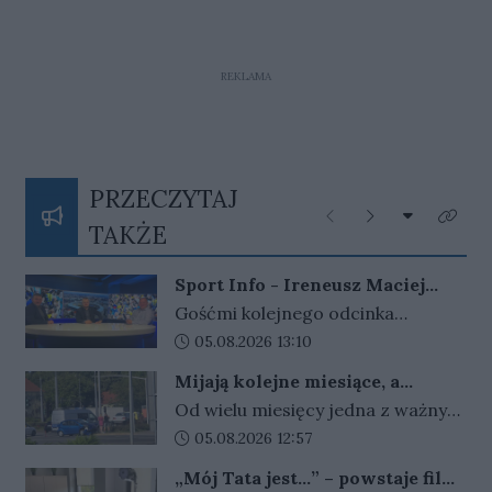
REKLAMA
PRZECZYTAJ
Rozwiń listę
Poprzednie
Następne
Kliknij
TAKŻE
Sport Info - Ireneusz Maciej
Zmora, Przemysław Ciućka i
Gośćmi kolejnego odcinka
Jarosław Miłkowski
programu Sport Info byli –
Data dodania artykułu:
05.08.2026 13:10
Ireneusz Maciej Zmora były
Mijają kolejne miesiące, a
prezes Stali Gorzów, Jarosław
problem w Gorzowie nadal nie
Od wielu miesięcy jedna z ważnych
Miłkowski dziennikarz Gazety
został rozwiązany
instalacji na rondzie Santockim w
Data dodania artykułu:
05.08.2026 12:57
Lubuskiej i portalu Gorzów Nasze
Gorzowie pozostaje wyłączona.
Miasto i Przemysław Ciućka
„Mój Tata jest…” – powstaje film
Choć od uszkodzenia urządzeń