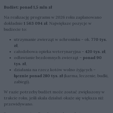
Budżet: ponad 1,5 mln zł
Na realizację programu w 2026 roku zaplanowano
dokładnie
1 563 094 zł
. Największe pozycje w
budżecie to:
utrzymanie zwierząt w schronisku – ok.
770 tys.
zł
,
całodobowa opieka weterynaryjna –
420 tys. zł
,
odławianie bezdomnych zwierząt –
ponad 90
tys. zł
,
działania na rzecz kotów wolno żyjących –
łącznie ponad 280 tys. zł
(karma, leczenie, budki,
zabiegi).
W razie potrzeby budżet może zostać zwiększony w
trakcie roku, jeśli skala działań okaże się większa niż
przewidywano.