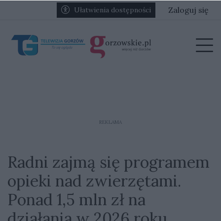
Przejdź do głównych treści
Przejdź do głównego menu
Zaloguj się
Ułatwienia dostępności
menu
Prz
REKLAMA
Radni zajmą się programem
opieki nad zwierzętami.
Ponad 1,5 mln zł na
działania w 2026 roku