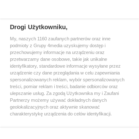
REKLAMA
ostrzeżenie drugiego stopnia.
opóźnieniami.
Drogi Użytkowniku,
REKLAMA
My, naszych 1160 zaufanych partnerów oraz inne
podmioty z Grupy 4media uzyskujemy dostęp i
przechowujemy informacje na urządzeniu oraz
przetwarzamy dane osobowe, takie jak unikalne
identyfikatory, standardowe informacje wysyłane przez
urządzenie czy dane przeglądania w celu zapewniania
spersonalizowanych reklam, wybór spersonalizowanych
treści, pomiar reklam i treści, badanie odbiorców oraz
ulepszanie usług. Za zgodą Użytkownika my i Zaufani
Partnerzy możemy używać dokładnych danych
geolokalizacyjnych oraz aktywnie skanować
charakterystykę urządzenia do celów identyfikacji.
Reklama
Kontakt
Informacja o Nadawcy
Ponieważ cenimy Twoją prywatność, prosimy o zgodę na
Polityka prywatności
Regulamin portalu
korzystanie z tych technologii poprzez kliknięcie
„Akceptuję”. Zgoda jest dobrowolna i zawsze możesz ją