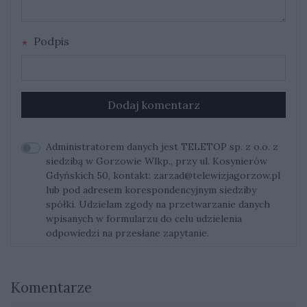
Podpis
Dodaj komentarz
Administratorem danych jest TELETOP sp. z o.o. z
siedzibą w Gorzowie Wlkp., przy ul. Kosynierów
Gdyńskich 50, kontakt:
zarzad@telewizjagorzow.pl
lub pod adresem korespondencyjnym siedziby
spółki. Udzielam zgody na przetwarzanie danych
wpisanych w formularzu do celu udzielenia
odpowiedzi na przesłane zapytanie.
Komentarze