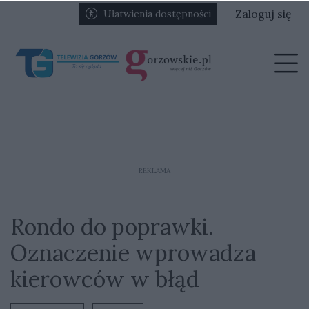
Przejdź do głównych treści
Przejdź do głównego menu
Zaloguj się
Ułatwienia dostępności
menu
Prz
REKLAMA
Rondo do poprawki.
Oznaczenie wprowadza
kierowców w błąd