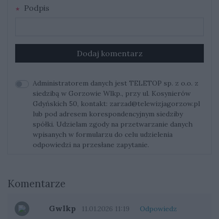
Podpis
Dodaj komentarz
Administratorem danych jest TELETOP sp. z o.o. z
siedzibą w Gorzowie Wlkp., przy ul. Kosynierów
Gdyńskich 50, kontakt:
zarzad@telewizjagorzow.pl
lub pod adresem korespondencyjnym siedziby
spółki. Udzielam zgody na przetwarzanie danych
wpisanych w formularzu do celu udzielenia
odpowiedzi na przesłane zapytanie.
Komentarze
Gwlkp
11.01.2026 11:19
Odpowiedz