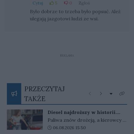
Cytuj
5
0
Zgłoś
Było dobrze to trzeba było popsuć. Ależ
ulegają jazgotowi ludzi ze wsi.
REKLAMA
PRZECZYTAJ
Rozwiń listę
Poprzednie
Następne
Kliknij
TAKŻE
Diesel najdroższy w historii.
Rząd rozważa powrót osłon, ale
Paliwa znów drożeją, a kierowcy z
stawia warunek
niepokojem patrzą na ceny przy
Data dodania artykułu:
06.08.2026 15:50