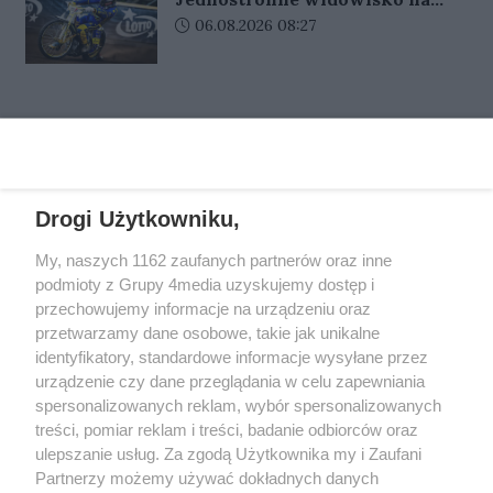
popiera co czwarty Polak. Kto
grawerem. Dla rodziny
Jancarzu?
Data dodania artykułu:
06.08.2026 08:27
najbardziej?
przedmioty te nie miały dużej
wartości materialnej, ale niosły ze
sobą szczególne znaczenie i
wspomnienia.
REKLAMA
Drogi Użytkowniku,
REKLAMA
My, naszych 1162 zaufanych partnerów oraz inne
podmioty z Grupy 4media uzyskujemy dostęp i
przechowujemy informacje na urządzeniu oraz
przetwarzamy dane osobowe, takie jak unikalne
identyfikatory, standardowe informacje wysyłane przez
urządzenie czy dane przeglądania w celu zapewniania
spersonalizowanych reklam, wybór spersonalizowanych
treści, pomiar reklam i treści, badanie odbiorców oraz
ulepszanie usług. Za zgodą Użytkownika my i Zaufani
Partnerzy możemy używać dokładnych danych