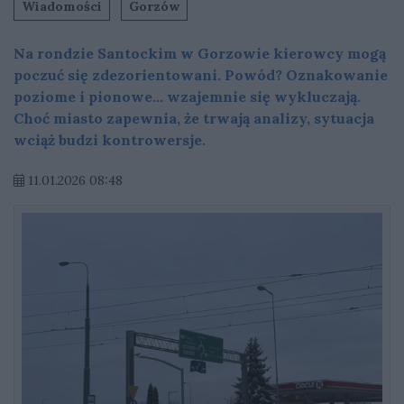
Wiadomości
Gorzów
Na rondzie Santockim w Gorzowie kierowcy mogą
poczuć się zdezorientowani. Powód? Oznakowanie
poziome i pionowe… wzajemnie się wykluczają.
Choć miasto zapewnia, że trwają analizy, sytuacja
wciąż budzi kontrowersje.
11.01.2026 08:48