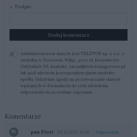
Podpis
Dodaj komentarz
Administratorem danych jest TELETOP sp. z o.o. z
siedzibą w Gorzowie Wlkp., przy ul. Kosynierów
Gdyńskich 50, kontakt:
zarzad@telewizjagorzow.pl
lub pod adresem korespondencyjnym siedziby
spółki. Udzielam zgody na przetwarzanie danych
wpisanych w formularzu do celu udzielenia
odpowiedzi na przesłane zapytanie.
Komentarze
pan Piotr
05.12.2025 12:06
Odpowiedz