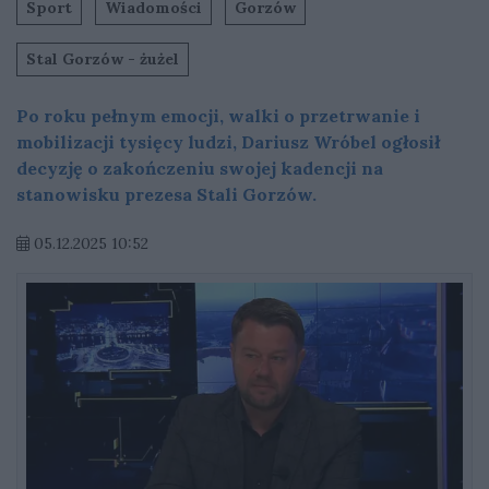
Sport
Wiadomości
Gorzów
Stal Gorzów - żużel
Po roku pełnym emocji, walki o przetrwanie i
mobilizacji tysięcy ludzi, Dariusz Wróbel ogłosił
decyzję o zakończeniu swojej kadencji na
stanowisku prezesa Stali Gorzów.
05.12.2025 10:52