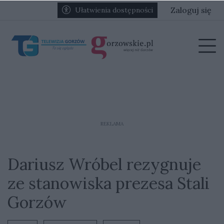
Przejdź do głównych treści
Przejdź do głównego menu
Zaloguj się
Ułatwienia dostępności
menu
Prz
REKLAMA
Dariusz Wróbel rezygnuje
ze stanowiska prezesa Stali
Gorzów