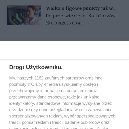
Ireneusz Maciej Zmora były
łącznie 55 tysięcy złotych
Walka o ligowe punkty już w
prezes Stali Gorzów, Jarosław
oszczędności.
niedzielę
Po przerwie Gezet Stal Gorzów
Miłkowski dziennikarz Gazety
wraca do ligowego ścigania. W
Data dodania artykułu:
07.08.2026 09:48
Lubuskiej i portalu Gorzów Nasze
niedzielę na stadionie im. Edwarda
Miasto i Przemysław Ciućka
Jancarza gorzowianie zmierzą się
dziennikarz Przeglądu
REKLAMA
z Krono-Plast Włókniarzem
Sportowego.
Częstochowa. Emocji na torze z
pewnością nie zabraknie, a na
kibiców czeka wiele atrakcji. Bilety
Drogi Użytkowniku,
w sprzedaży.
REKLAMA
My, naszych 1162 zaufanych partnerów oraz inne
podmioty z Grupy 4media uzyskujemy dostęp i
przechowujemy informacje na urządzeniu oraz
przetwarzamy dane osobowe, takie jak unikalne
identyfikatory, standardowe informacje wysyłane przez
urządzenie czy dane przeglądania w celu zapewniania
spersonalizowanych reklam, wybór spersonalizowanych
treści, pomiar reklam i treści, badanie odbiorców oraz
ulepszanie usług. Za zgodą Użytkownika my i Zaufani