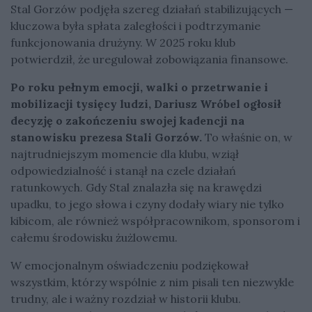
Stal Gorzów podjęła szereg działań stabilizujących —
kluczowa była spłata zaległości i podtrzymanie
funkcjonowania drużyny. W 2025 roku klub
potwierdził, że uregulował zobowiązania finansowe.
Po roku pełnym emocji, walki o przetrwanie i
mobilizacji tysięcy ludzi, Dariusz Wróbel ogłosił
decyzję o zakończeniu swojej kadencji na
stanowisku prezesa Stali Gorzów.
To właśnie on, w
najtrudniejszym momencie dla klubu, wziął
odpowiedzialność i stanął na czele działań
ratunkowych. Gdy Stal znalazła się na krawędzi
upadku, to jego słowa i czyny dodały wiary nie tylko
kibicom, ale również współpracownikom, sponsorom i
całemu środowisku żużlowemu.
W emocjonalnym oświadczeniu podziękował
wszystkim, którzy wspólnie z nim pisali ten niezwykle
trudny, ale i ważny rozdział w historii klubu.