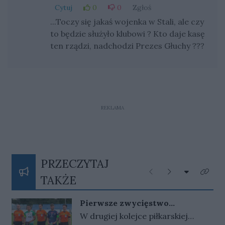
Cytuj
0
0
Zgłoś
...Toczy się jakaś wojenka w Stali, ale czy
to będzie służyło klubowi ? Kto daje kasę
ten rządzi, nadchodzi Prezes Głuchy ???
REKLAMA
PRZECZYTAJ
Rozwiń listę
Poprzednie
Następne
Kliknij
TAKŻE
Pierwsze zwycięstwo
gorzowskiej Warty
W drugiej kolejce piłkarskiej