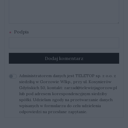
Podpis
Dodaj komentarz
Administratorem danych jest TELETOP sp. z o.o. z
siedzibą w Gorzowie Wlkp., przy ul. Kosynierów
Gdyńskich 50, kontakt:
zarzad@telewizjagorzow.pl
lub pod adresem korespondencyjnym siedziby
spółki. Udzielam zgody na przetwarzanie danych
wpisanych w formularzu do celu udzielenia
odpowiedzi na przesłane zapytanie.