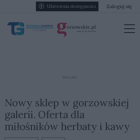
Przejdź do głównych treści
Przejdź do głównego menu
Zaloguj się
Ułatwienia dostępności
menu
Prz
REKLAMA
Nowy sklep w gorzowskiej
galerii. Oferta dla
miłośników herbaty i kawy