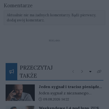
Komentarze
Aktualnie nie ma żadnych komentarzy. Bądź pierwszy,
dodaj swój komentarz.
REKLAMA
PRZECZYTAJ
Rozwiń listę
Poprzednie
Następne
Kliknij
TAKŻE
Jeden sygnał i tracisz pieniądze.
Nigdy nie oddzwaniaj na te
Jeden sygnał z nieznanego
numery
numeru może kosztować nawet
Data dodania artykułu:
09.08.2026 14:22
kilkadziesiąt złotych. Oszuści liczą
Weekendowe L4 pod lupą. ZUS