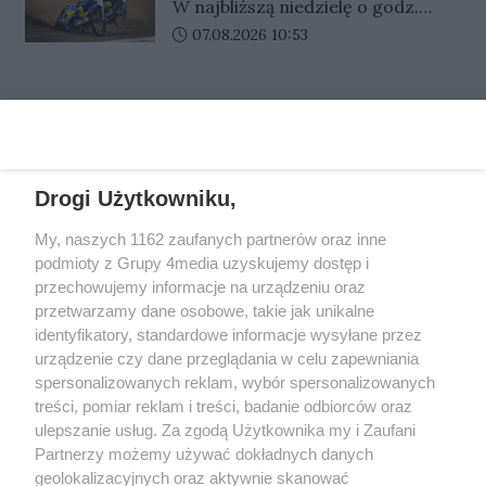
W najbliższą niedzielę o godz.
czasie wakacji taki kontakt może
Włókniarzem Częstochowa
łączna wartość przekracza 4,5
17:00 Gezet Stal Gorzów zmierzy
Data dodania artykułu:
07.08.2026 10:53
wydawać się szczególnie
mln zł. Część robót ma zakończyć
się na własnym torze z Krono-
wiarygodny, bo dzieci i rodzice
się jeszcze w tym roku.
Plast Włókniarzem Częstochowa.
często przebywają daleko od
REKLAMA
Spotkanie zostanie rozegrane w
siebie. Oszuści liczą właśnie na
ramach 12. rundy PGE Ekstraligi.
pośpiech, emocje i brak czasu na
Kluby przedstawiły już awizowane
dokładne sprawdzenie, kto
składy na niedzielny pojedynek.
Drogi Użytkowniku,
naprawdę znajduje się po drugiej
stronie telefonu.
REKLAMA
My, naszych 1162 zaufanych partnerów oraz inne
podmioty z Grupy 4media uzyskujemy dostęp i
przechowujemy informacje na urządzeniu oraz
przetwarzamy dane osobowe, takie jak unikalne
identyfikatory, standardowe informacje wysyłane przez
urządzenie czy dane przeglądania w celu zapewniania
spersonalizowanych reklam, wybór spersonalizowanych
treści, pomiar reklam i treści, badanie odbiorców oraz
ulepszanie usług. Za zgodą Użytkownika my i Zaufani
Partnerzy możemy używać dokładnych danych
geolokalizacyjnych oraz aktywnie skanować