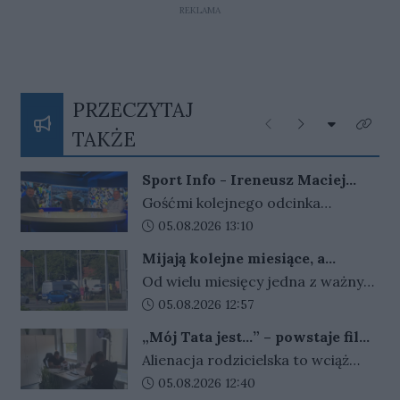
REKLAMA
PRZECZYTAJ
Rozwiń listę
Poprzednie
Następne
Kliknij
TAKŻE
Sport Info - Ireneusz Maciej
Zmora, Przemysław Ciućka i
Gośćmi kolejnego odcinka
Jarosław Miłkowski
programu Sport Info byli –
Data dodania artykułu:
05.08.2026 13:10
Ireneusz Maciej Zmora były
Mijają kolejne miesiące, a
prezes Stali Gorzów, Jarosław
problem w Gorzowie nadal nie
Od wielu miesięcy jedna z ważnych
Miłkowski dziennikarz Gazety
został rozwiązany
instalacji na rondzie Santockim w
Data dodania artykułu:
05.08.2026 12:57
Lubuskiej i portalu Gorzów Nasze
Gorzowie pozostaje wyłączona.
Miasto i Przemysław Ciućka
„Mój Tata jest…” – powstaje film
Choć od uszkodzenia urządzeń
dziennikarz Przeglądu
o alienacji rodzicielskiej
Alienacja rodzicielska to wciąż
minęło już sporo czasu,
Sportowego.
ważny problem, o którym trzeba
Data dodania artykułu:
05.08.2026 12:40
mieszkańcy i kierowcy nadal nie