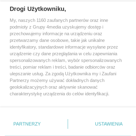
Drogi Użytkowniku,
REKLAMA
My, naszych 1160 zaufanych partnerów oraz inne
podmioty z Grupy 4media uzyskujemy dostęp i
przechowujemy informacje na urządzeniu oraz
przetwarzamy dane osobowe, takie jak unikalne
identyfikatory, standardowe informacje wysyłane przez
urządzenie czy dane przeglądania w celu zapewniania
spersonalizowanych reklam, wybór spersonalizowanych
treści, pomiar reklam i treści, badanie odbiorców oraz
ulepszanie usług. Za zgodą Użytkownika my i Zaufani
Partnerzy możemy używać dokładnych danych
geolokalizacyjnych oraz aktywnie skanować
charakterystykę urządzenia do celów identyfikacji.
Reklama
Kontakt
Informacja o Nadawcy
Ponieważ cenimy Twoją prywatność, prosimy o zgodę na
Polityka prywatności
Regulamin portalu
korzystanie z tych technologii poprzez kliknięcie
„Akceptuję”. Zgoda jest dobrowolna i zawsze możesz ją
zmienić/wycofać klikając przycisk ustawień prywatności
PARTNERZY
USTAWIENIA
Szukaj
znajdujący się w lewym dolnym rogu strony
. Niektóre
rodzaje przetwarzania danych nie wymagają zgody