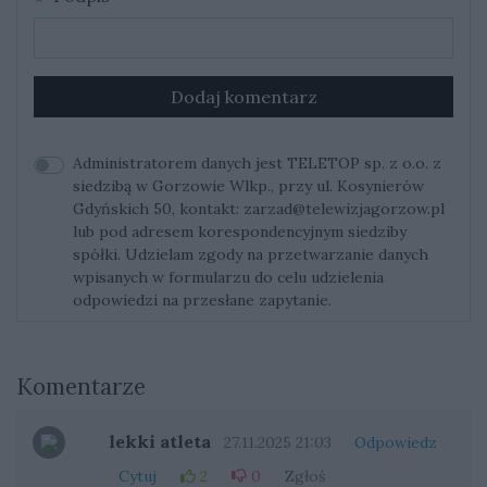
Dodaj komentarz
Administratorem danych jest TELETOP sp. z o.o. z
siedzibą w Gorzowie Wlkp., przy ul. Kosynierów
Gdyńskich 50, kontakt:
zarzad@telewizjagorzow.pl
lub pod adresem korespondencyjnym siedziby
spółki. Udzielam zgody na przetwarzanie danych
wpisanych w formularzu do celu udzielenia
odpowiedzi na przesłane zapytanie.
Komentarze
lekki atleta
27.11.2025 21:03
Odpowiedz
Cytuj
2
0
Zgłoś