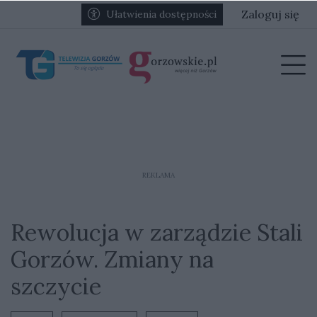
Przejdź do głównych treści
Przejdź do głównego menu
Zaloguj się
Ułatwienia dostępności
menu
Prz
REKLAMA
Rewolucja w zarządzie Stali
Gorzów. Zmiany na
szczycie