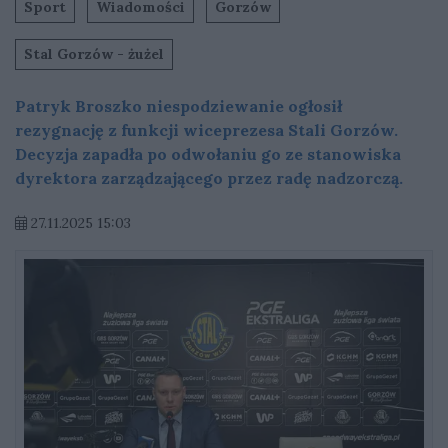
Sport
Wiadomości
Gorzów
Stal Gorzów - żużel
Patryk Broszko niespodziewanie ogłosił
rezygnację z funkcji wiceprezesa Stali Gorzów.
Decyzja zapadła po odwołaniu go ze stanowiska
dyrektora zarządzającego przez radę nadzorczą.
27.11.2025 15:03