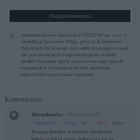
Dodaj komentarz
Administratorem danych jest TELETOP sp. z o.o. z
siedzibą w Gorzowie Wlkp., przy ul. Kosynierów
Gdyńskich 50, kontakt:
zarzad@telewizjagorzow.pl
lub pod adresem korespondencyjnym siedziby
spółki. Udzielam zgody na przetwarzanie danych
wpisanych w formularzu do celu udzielenia
odpowiedzi na przesłane zapytanie.
Komentarze
Mieszkaniec
07.11.2025 09:03
Odpowiedz
Cytuj
2
0
Zgłoś
Proszę bardzo wyraźnie podawać
miejsce,lokal gdzie odbywają się te