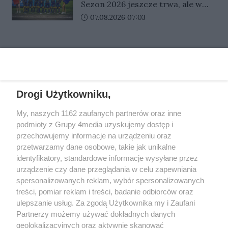
w przyszłym sezonie w Stali
interwencję.
Sezon 2026 jeszcze trwa, ale w
zamknięciu dotychczasowego
Gorzów?
Społecznych podpisały
Gezet Stali Gorzów już zapadają
Data dodania artykułu:
07.08.2026 07:03
lokalu pojawi się nowa marka.
porozumienie, które ma ułatwić
ważne decyzje dotyczące
Znamy już datę inauguracji oraz
im wejście w samodzielne, dorosłe
przyszłorocznego składu. Klub
specjalną ofertę przygotowaną
życie.
REKLAMA
zdecydował się na zmianę
dla pierwszych klientów.
koncepcji budowy zespołu, a
jednym z jej efektów będzie
odejście młodego zawodnika,
Drogi Użytkowniku,
który jeszcze niedawno był
REKLAMA
bardzo blisko pozostania w
My, naszych 1162 zaufanych partnerów oraz inne
podmioty z Grupy 4media uzyskujemy dostęp i
Gorzowie.
przechowujemy informacje na urządzeniu oraz
przetwarzamy dane osobowe, takie jak unikalne
identyfikatory, standardowe informacje wysyłane przez
urządzenie czy dane przeglądania w celu zapewniania
spersonalizowanych reklam, wybór spersonalizowanych
treści, pomiar reklam i treści, badanie odbiorców oraz
ulepszanie usług. Za zgodą Użytkownika my i Zaufani
Partnerzy możemy używać dokładnych danych
geolokalizacyjnych oraz aktywnie skanować