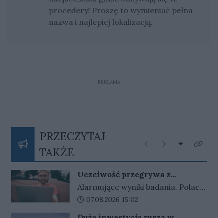
procedery! Proszę to wymieniać pełna
nazwa i najlepiej lokalizacją.
REKLAMA
PRZECZYTAJ
Rozwiń listę
Poprzednie
Następne
Kliknij
TAKŻE
Uczciwość przegrywa z
pieniędzmi. Tak tłumaczymy
Alarmujące wyniki badania. Polacy
finansowe przekręty
coraz częściej przymykają oko na
Data dodania artykułu:
07.08.2026 15:02
finansowe przekręty. Młodzi i
Duża inwestycja rusza w