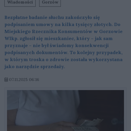
Wiadomości
Gorzów
Bezpłatne badanie słuchu zakończyło się
podpisaniem umowy na kilka tysięcy złotych. Do
Miejskiego Rzecznika Konsumentów w Gorzowie
Wlkp. zgłosił się mieszkaniec, który – jak sam
przyznaje – nie był świadomy konsekwencji
podpisanych dokumentów. To kolejny przypadek,
w którym troska o zdrowie została wykorzystana
jako narzędzie sprzedaży.
07.11.2025 06:16